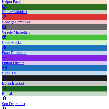
Kripto Paralar
Namaz Vakitleri
Nöbetçi Eczaneler
Gazete Manşetleri
Canlı Maçlar
Puan Durumları
Futbol Fikstür
Canlı TV
Borsa İstanbul
Borsalar
Son Depremler