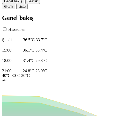
Genel bakış
Saatlik
Grafik
Liste
Genel bakış
Hissedilen
Şimdi
36.5°C
33.7°C
15:00
36.1°C
33.4°C
18:00
31.4°C
29.3°C
21:00
24.8°C
23.9°C
40°C
30°C
20°C
☀