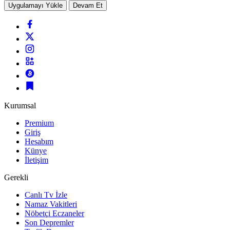
Uygulamayı Yükle
Devam Et
Kurumsal
Premium
Giriş
Hesabım
Künye
İletişim
Gerekli
Canlı Tv İzle
Namaz Vakitleri
Nöbetçi Eczaneler
Son Depremler