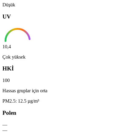
Düşük
UV
10,4
Çok yüksek
HKİ
100
Hassas gruplar için orta
PM2.5: 12.5 µg/m³
Polen
—
—