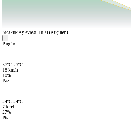
Sıcaklık
Ay evresi: Hilal (Küçülen)
‹
Bugün
37°C
25°C
18 km/h
10%
Paz
24°C
24°C
7 km/h
27%
Pts