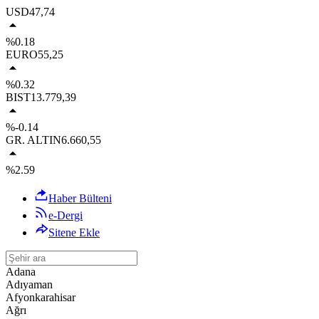
USD
47,74
%0.18
EURO
55,25
%0.32
BIST
13.779,39
%-0.14
GR. ALTIN
6.660,55
%2.59
Haber Bülteni
e-Dergi
Sitene Ekle
Adana
Adıyaman
Afyonkarahisar
Ağrı