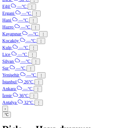
Eğil
—°C
⋮
Ergani
—°C
⋮
Hani
—°C
⋮
Hazro
—°C
⋮
Kayapınar
—°C
⋮
Kocaköy
—°C
⋮
Kulp
—°C
⋮
Lice
—°C
⋮
Silvan
—°C
⋮
Sur
—°C
⋮
Yenişehir
—°C
⋮
İstanbul
26°C
⋮
Ankara
—°C
⋮
İzmir
36°C
⋮
Antalya
32°C
⋮
›
°C