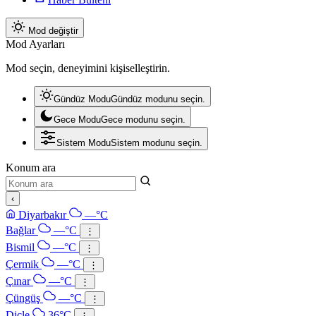
Mod değiştir
Mod Ayarları
Mod seçin, deneyimini kişiselleştirin.
Gündüz Modu
Gündüz modunu seçin.
Gece Modu
Gece modunu seçin.
Sistem Modu
Sistem modunu seçin.
Konum ara
‹
Diyarbakır
—°C
Bağlar
—°C
⋮
Bismil
—°C
⋮
Çermik
—°C
⋮
Çınar
—°C
⋮
Çüngüş
—°C
⋮
Dicle
36°C
⋮