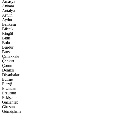
Amasya
Ankara
Antalya
Artvin
Aydın
Balıkesir
Bilecik
Bingöl
Bitlis
Bolu
Burdur
Bursa
Çanakkale
Çankırı
Çorum
Denizli
Diyarbakır
Edirne
Elazığ
Erzincan
Erzurum
Eskişehir
Gaziantep
Giresun
Gümüşhane