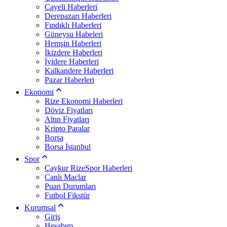
Çayeli Haberleri
Derepazarı Haberleri
Fındıklı Haberleri
Güneysu Habeleri
Hemşin Haberleri
İkizdere Haberleri
İyidere Haberleri
Kalkandere Haberleri
Pazar Haberleri
Ekonomi
Rize Ekonomi Haberleri
Döviz Fiyatları
Altın Fiyatları
Kripto Paralar
Borsa
Borsa İstanbul
Spor
Çaykur RizeSpor Haberleri
Canlı Maçlar
Puan Durumları
Futbol Fikstür
Kurumsal
Giriş
Hesabım