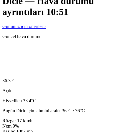
Dicle — Hava durumu
ayrıntıları 10:51
Gününüz için öneriler ›
Güncel hava durumu
36.3
°C
Açık
Hissedilen 33.4°C
Bugün Dicle için tahmini aralık 36°C / 36°C.
Rüzgar
17 km/h
Nem
9%
Basınç
1002 mb