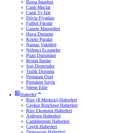
Borsa İstanbul
Canlı Maçlar
Canlı Tv İzle
Döviz Fiyatları
Futbol Fikstür
Gazete Manşetleri
Hava Durumu
Kripto Paralar
Namaz Vakitleri
Nöbetçi Eczaneler
Puan Durumları
Resmi İlanlar
Son Depremler
Trafik Durumu
Premium Özel
Premium Sayfa
Sitene Ekle
Haberler
Rize (İl Merkezi) Haberleri
Çaykur RizeSpor Haberleri
Rize Ekonomi Haberleri
Ardeşen Haberleri
Çamlıhemşin Haberleri
Çayeli Haberleri
Derepazarı Haberleri