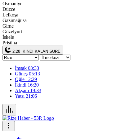
Osmaniye
Düzce
Lefkoşa
Gazimağusa
Girne
Güzelyurt
İskele
Pristina
2:28
İKINDI KALAN SÜRE
İmsak
03:33
Güneş
05:13
Öğle
12:29
İkindi
16:20
Akşam
19:33
Yatsı
21:06