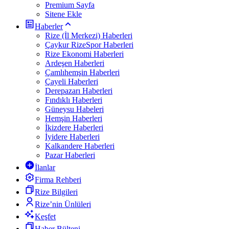
Premium Sayfa
Sitene Ekle
Haberler
Rize (İl Merkezi) Haberleri
Çaykur RizeSpor Haberleri
Rize Ekonomi Haberleri
Ardeşen Haberleri
Çamlıhemşin Haberleri
Çayeli Haberleri
Derepazarı Haberleri
Fındıklı Haberleri
Güneysu Habeleri
Hemşin Haberleri
İkizdere Haberleri
İyidere Haberleri
Kalkandere Haberleri
Pazar Haberleri
İlanlar
Firma Rehberi
Rize Bilgileri
Rize’nin Ünlüleri
Keşfet
Haber Bülteni