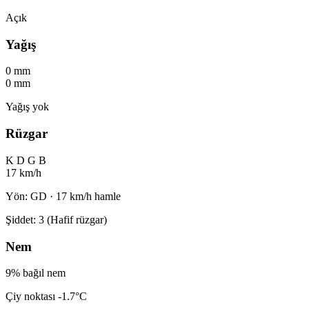
Açık
Yağış
0 mm
0 mm
Yağış yok
Rüzgar
K
D
G
B
17 km/h
Yön: GD · 17 km/h hamle
Şiddet: 3 (Hafif rüzgar)
Nem
9% bağıl nem
Çiy noktası -1.7°C