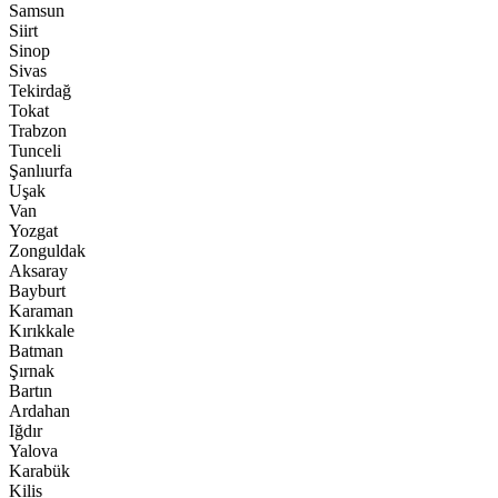
Samsun
Siirt
Sinop
Sivas
Tekirdağ
Tokat
Trabzon
Tunceli
Şanlıurfa
Uşak
Van
Yozgat
Zonguldak
Aksaray
Bayburt
Karaman
Kırıkkale
Batman
Şırnak
Bartın
Ardahan
Iğdır
Yalova
Karabük
Kilis