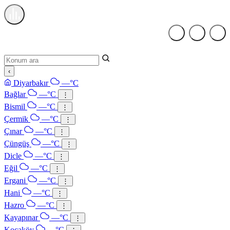
Konum
ara
‹
Diyarbakır
—°C
Bağlar
—°C
⋮
Bismil
—°C
⋮
Çermik
—°C
⋮
Çınar
—°C
⋮
Çüngüş
—°C
⋮
Dicle
—°C
⋮
Eğil
—°C
⋮
Ergani
—°C
⋮
Hani
—°C
⋮
Hazro
—°C
⋮
Kayapınar
—°C
⋮
Kocaköy
—°C