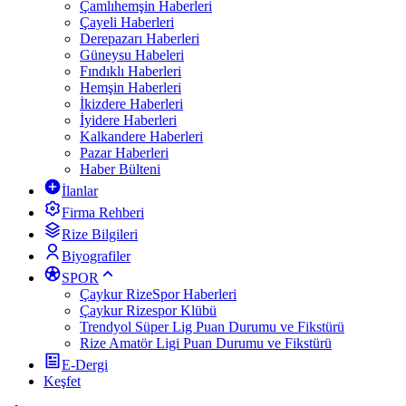
Çamlıhemşin Haberleri
Çayeli Haberleri
Derepazarı Haberleri
Güneysu Habeleri
Fındıklı Haberleri
Hemşin Haberleri
İkizdere Haberleri
İyidere Haberleri
Kalkandere Haberleri
Pazar Haberleri
Haber Bülteni
İlanlar
Firma Rehberi
Rize Bilgileri
Biyografiler
SPOR
Çaykur RizeSpor Haberleri
Çaykur Rizespor Klübü
Trendyol Süper Lig Puan Durumu ve Fikstürü
Rize Amatör Ligi Puan Durumu ve Fikstürü
E-Dergi
Keşfet