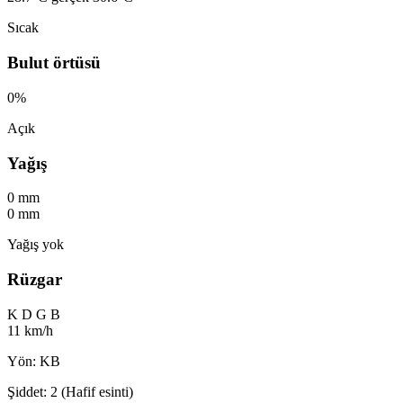
Sıcak
Bulut örtüsü
0%
Açık
Yağış
0 mm
0 mm
Yağış yok
Rüzgar
K
D
G
B
11 km/h
Yön: KB
Şiddet: 2 (Hafif esinti)