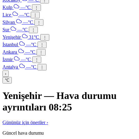
⋮
Kulp
—°C
⋮
Lice
—°C
⋮
Silvan
—°C
⋮
Sur
—°C
⋮
Yenişehir
31°C
⋮
İstanbul
—°C
⋮
Ankara
—°C
⋮
İzmir
—°C
⋮
Antalya
—°C
⋮
›
°C
Yenişehir — Hava durumu
ayrıntıları 08:25
Gününüz için öneriler ›
Güncel hava durumu