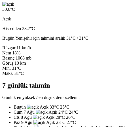
30.6
°C
Açık
Hissedilen 28.7°C
Bugün Yenişehir için tahmini aralık 31°C / 31°C.
Rüzgar
11 km/h
Nem
18%
Basınç
1008 mb
Görüş
10 km
Min.
31°C
Maks.
31°C
7 günlük tahmin
Günlük en yüksek / en düşük den özetlenir.
Bugün
Açık
33°C
25°C
Cum 7 Ağu
Açık
24°C
24°C
Cts 8 Ağu
Açık
28°C
26°C
Paz 9 Ağu
Açık
28°C
27°C