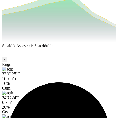
Sıcaklık
Ay evresi: Son dördün
‹
Bugün
33°C
25°C
10 km/h
16%
Cum
24°C
24°C
6 km/h
20%
Cts