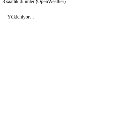
3 saatlik dilimler (OpenWeather)
Yükleniyor…