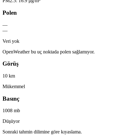
PM2.5: 16.9 µg/m³
Polen
—
—
Veri yok
OpenWeather bu uç noktada polen sağlamıyor.
Görüş
10 km
Mükemmel
Basınç
1008 mb
Düşüyor
Sonraki tahmin dilimine göre kıyaslama.