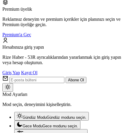
Premium üyelik
Reklamsız deneyim ve premium içerikler için planınızı seçin ve
Premium üyeliğe geçin.
Premium'a Geç
Hesabınıza giriş yapın
Rize Haber - 53R ayrıcalıklarından yararlanmak için giriş yapın
veya hesap oluşturun.
Giriş Yap
Kayıt Ol
Abone Ol
Mod
Mod Ayarları
değiştir
Mod seçin, deneyimini kişiselleştirin.
Gündüz Modu
Gündüz modunu seçin.
Gece Modu
Gece modunu seçin.