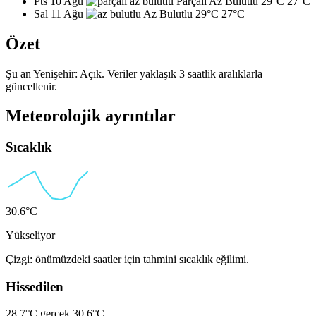
Pts 10 Ağu
Parçalı Az Bulutlu
29°C
27°C
Sal 11 Ağu
Az Bulutlu
29°C
27°C
Özet
Şu an Yenişehir: Açık. Veriler yaklaşık 3 saatlik aralıklarla
güncellenir.
Meteorolojik ayrıntılar
Sıcaklık
30.6°C
Yükseliyor
Çizgi: önümüzdeki saatler için tahmini sıcaklık eğilimi.
Hissedilen
28.7°C
gerçek 30.6°C