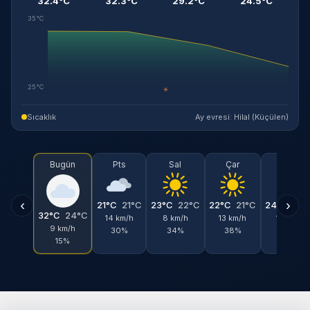
32.4°C
32.3°C
29.2°C
24.5°C
35°C
25°C
☀
Sıcaklık
Ay evresi: Hilal (Küçülen)
Bugün
Pts
Sal
Çar
Per
‹
›
21°C
21°C
23°C
22°C
22°C
21°C
24°C
23°
32°C
24°C
14 km/h
8 km/h
13 km/h
13 km/h
9 km/h
30%
34%
38%
27%
15%