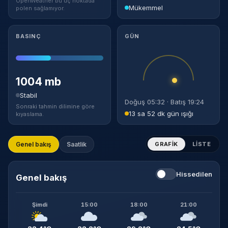
OpenWeather bu uç noktada
Mükemmel
polen sağlamıyor.
BASINÇ
GÜN
1004 mb
Stabil
Doğuş 05:32 · Batış 19:24
Sonraki tahmin dilimine göre
13 sa 52 dk gün ışığı
kıyaslama.
Genel bakış
Saatlik
GRAFIK
LISTE
Hissedilen
Genel bakış
Şimdi
15:00
18:00
21:00