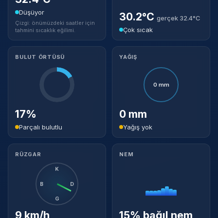
Düşüyor
30.2°C
gerçek 32.4°C
Çizgi: önümüzdeki saatler için
Çok sıcak
tahmini sıcaklık eğilimi.
BULUT ÖRTÜSÜ
YAĞIŞ
0 mm
17%
0 mm
Parçalı bulutlu
Yağış yok
RÜZGAR
NEM
K
B
D
G
9 km/h
15% bağıl nem