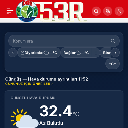
Konum
ara
‹
›
⋮
Diyarbakır
—°C
Bağlar
—°C
Bismil
—°
°C
Çüngüş — Hava durumu ayrıntıları 11:52
GÜNÜNÜZ IÇIN ÖNERILER ›
GÜNCEL HAVA DURUMU
32.4
°C
Az Bulutlu