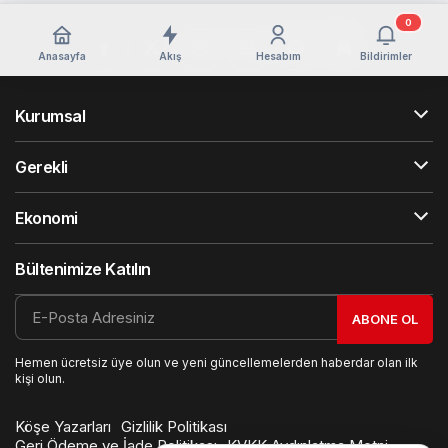
0
Anasayfa
Akış
Hesabım
Bildirimler
Kurumsal
Gerekli
Ekonomi
Bültenimize Katılın
ABONE OL
Hemen ücretsiz üye olun ve yeni güncellemelerden haberdar olan ilk
kişi olun.
Köşe Yazarları
Gizlilik Politikası
Geri Ödeme ve İade Politikası
KVKK Aydınlatma Metni