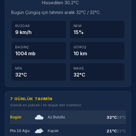
Hissedilen 30.2°C
Bugün Çüngüş için tahmini aralık 32°C / 32°C.
RÜZGAR
NEM
9 km/h
15%
BASINÇ
GÖRÜŞ
1004 mb
10 km
MIN.
MAKS.
32°C
32°C
7 GÜNLÜK TAHMIN
Günlük en yüksek / en düşük den özetlenir.
32°C
Bugün
Az Bulutlu
24°C
21°C
Pts 10 Ağu
Kapalı
21°C