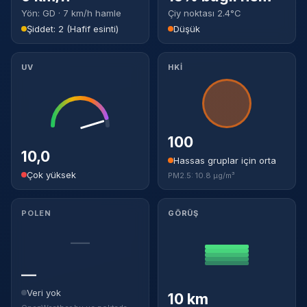
Yön: GD · 7 km/h hamle
Çiy noktası 2.4°C
Şiddet: 2 (Hafif esinti)
Düşük
UV
HKİ
100
10,0
Hassas gruplar için orta
Çok yüksek
PM2.5: 10.8 µg/m³
POLEN
GÖRÜŞ
—
—
Veri yok
10 km