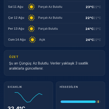
23°C
Sal 11 Ağu
Parçalı Az Bulutlu
22°C
22°C
Çar 12 Ağu
Parçalı Az Bulutlu
21°C
24°C
Per 13 Ağu
Parçalı Bulutlu
23°C
24°C
Cum 14 Ağu
Açık
22°C
ÖZET
Şu an Çüngüş: Az Bulutlu. Veriler yaklaşık 3 saatlik
aralıklarla güncellenir.
Meteorolojik ayrıntılar
SICAKLIK
HISSEDILEN
Takip Et
32.4°C