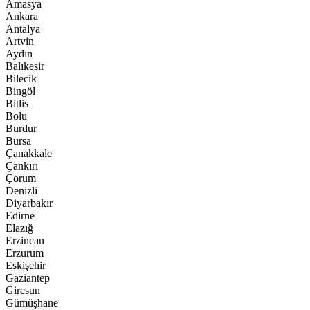
Amasya
Ankara
Antalya
Artvin
Aydın
Balıkesir
Bilecik
Bingöl
Bitlis
Bolu
Burdur
Bursa
Çanakkale
Çankırı
Çorum
Denizli
Diyarbakır
Edirne
Elazığ
Erzincan
Erzurum
Eskişehir
Gaziantep
Giresun
Gümüşhane