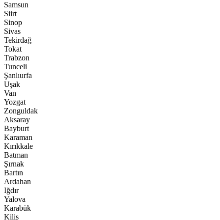
Samsun
Siirt
Sinop
Sivas
Tekirdağ
Tokat
Trabzon
Tunceli
Şanlıurfa
Uşak
Van
Yozgat
Zonguldak
Aksaray
Bayburt
Karaman
Kırıkkale
Batman
Şırnak
Bartın
Ardahan
Iğdır
Yalova
Karabük
Kilis