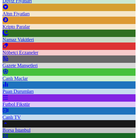
Döviz Fiyatları
Altın Fiyatları
Kripto Paralar
Namaz Vakitleri
Nöbetçi Eczaneler
Gazete Manşetleri
Canlı Maçlar
Puan Durumları
Futbol Fikstür
Canlı TV
Borsa İstanbul