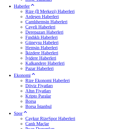
Haberler
Rize (İl Merkezi) Haberleri
Ardeşen Haberleri
Çamlıhemşin Haberleri
Çayeli Haberleri
Derepazarı Haberleri
Fındıklı Haberleri
Güneysu Habeleri
Hemşin Haberleri
İkizdere Haberleri
İyidere Haberleri
Kalkandere Haberleri
Pazar Haberleri
Ekonomi
Rize Ekonomi Haberleri
Döviz Fiyatları
Altın Fiyatları
Kripto Paralar
Borsa
Borsa İstanbul
Spor
Çaykur RizeSpor Haberleri
Canlı Maçlar
Puan Durumları