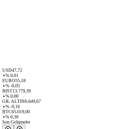
USD
47,72
% 0,01
EURO
55,18
% -0,05
BIST
13.779,39
% 0,00
GR. ALTIN
6.649,67
% -0,16
BTC
65.019,00
% 0,30
Son Gelişmeler