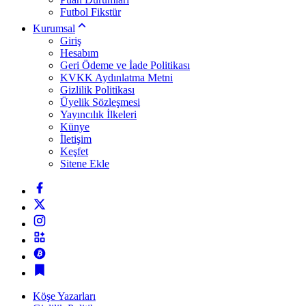
Futbol Fikstür
Kurumsal
Giriş
Hesabım
Geri Ödeme ve İade Politikası
KVKK Aydınlatma Metni
Gizlilik Politikası
Üyelik Sözleşmesi
Yayıncılık İlkeleri
Künye
İletişim
Keşfet
Sitene Ekle
Köşe Yazarları