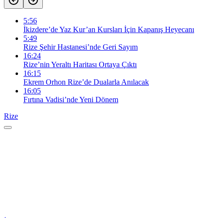
5:56
İkizdere’de Yaz Kur’an Kursları İçin Kapanış Heyecanı
5:49
Rize Şehir Hastanesi’nde Geri Sayım
16:24
Rize’nin Yeraltı Haritası Ortaya Çıktı
16:15
Ekrem Orhon Rize’de Dualarla Anılacak
16:05
Fırtına Vadisi’nde Yeni Dönem
Rize