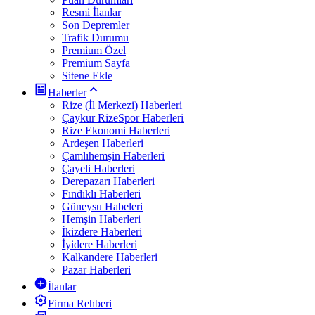
Resmi İlanlar
Son Depremler
Trafik Durumu
Premium Özel
Premium Sayfa
Sitene Ekle
Haberler
Rize (İl Merkezi) Haberleri
Çaykur RizeSpor Haberleri
Rize Ekonomi Haberleri
Ardeşen Haberleri
Çamlıhemşin Haberleri
Çayeli Haberleri
Derepazarı Haberleri
Fındıklı Haberleri
Güneysu Habeleri
Hemşin Haberleri
İkizdere Haberleri
İyidere Haberleri
Kalkandere Haberleri
Pazar Haberleri
İlanlar
Firma Rehberi