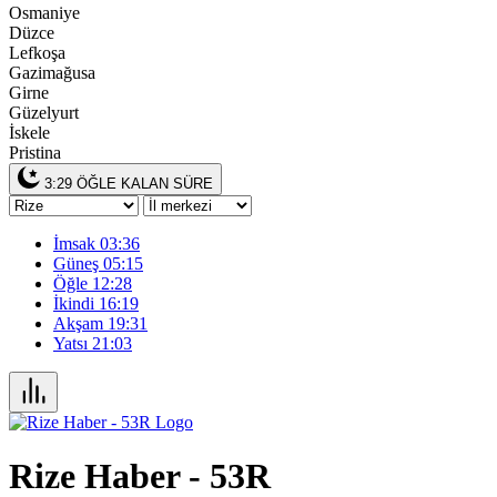
Osmaniye
Düzce
Lefkoşa
Gazimağusa
Girne
Güzelyurt
İskele
Pristina
3:29
ÖĞLE KALAN SÜRE
İmsak
03:36
Güneş
05:15
Öğle
12:28
İkindi
16:19
Akşam
19:31
Yatsı
21:03
Rize Haber - 53R