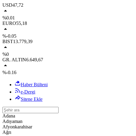
USD
47,72
%0.01
EURO
55,18
%-0.05
BIST
13.779,39
%0
GR. ALTIN
6.649,67
%-0.16
Haber Bülteni
e-Dergi
Sitene Ekle
Adana
Adıyaman
Afyonkarahisar
Ağrı