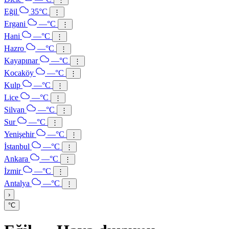
Eğil
35°C
⋮
Ergani
—°C
⋮
Hani
—°C
⋮
Hazro
—°C
⋮
Kayapınar
—°C
⋮
Kocaköy
—°C
⋮
Kulp
—°C
⋮
Lice
—°C
⋮
Silvan
—°C
⋮
Sur
—°C
⋮
Yenişehir
—°C
⋮
İstanbul
—°C
⋮
Ankara
—°C
⋮
İzmir
—°C
⋮
Antalya
—°C
⋮
›
°C