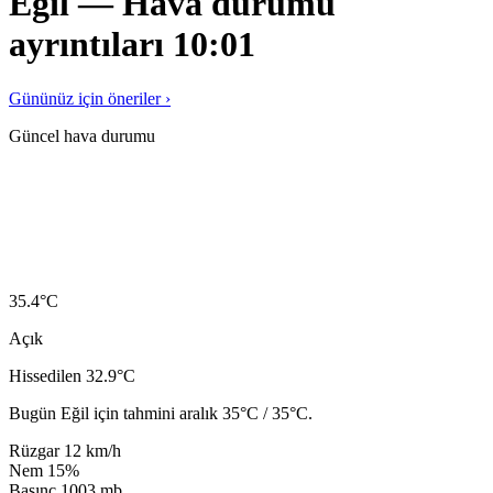
Eğil — Hava durumu
ayrıntıları 10:01
Gününüz için öneriler ›
Güncel hava durumu
35.4
°C
Açık
Hissedilen 32.9°C
Bugün Eğil için tahmini aralık 35°C / 35°C.
Rüzgar
12 km/h
Nem
15%
Basınç
1003 mb