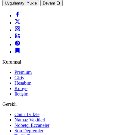
Uygulamayı Yükle
Devam Et
Kurumsal
Premium
Giriş
Hesabım
Künye
İletişim
Gerekli
Canlı Tv İzle
Namaz Vakitleri
Nöbetçi Eczaneler
Son Depremler