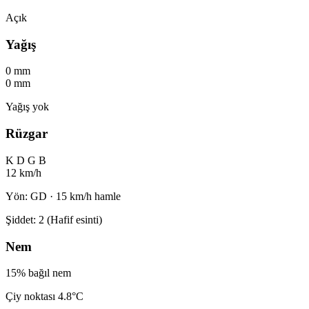
Açık
Yağış
0 mm
0 mm
Yağış yok
Rüzgar
K
D
G
B
12 km/h
Yön: GD · 15 km/h hamle
Şiddet: 2 (Hafif esinti)
Nem
15% bağıl nem
Çiy noktası 4.8°C