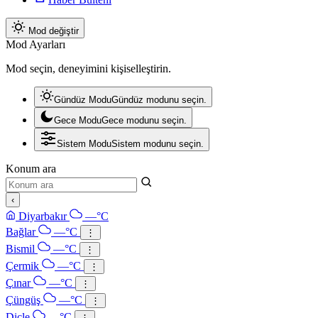
Mod değiştir
Mod Ayarları
Mod seçin, deneyimini kişiselleştirin.
Gündüz Modu
Gündüz modunu seçin.
Gece Modu
Gece modunu seçin.
Sistem Modu
Sistem modunu seçin.
Konum ara
‹
Diyarbakır
—°C
Bağlar
—°C
⋮
Bismil
—°C
⋮
Çermik
—°C
⋮
Çınar
—°C
⋮
Çüngüş
—°C
⋮
Dicle
—°C
⋮