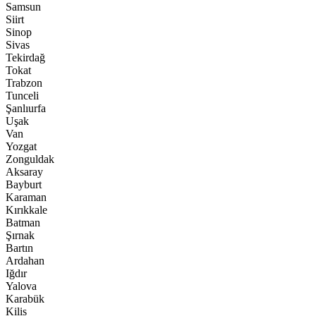
Samsun
Siirt
Sinop
Sivas
Tekirdağ
Tokat
Trabzon
Tunceli
Şanlıurfa
Uşak
Van
Yozgat
Zonguldak
Aksaray
Bayburt
Karaman
Kırıkkale
Batman
Şırnak
Bartın
Ardahan
Iğdır
Yalova
Karabük
Kilis