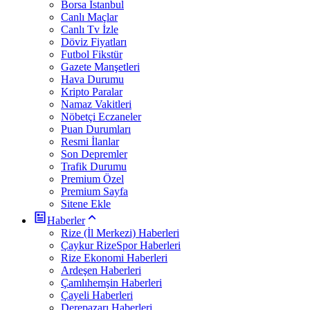
Borsa İstanbul
Canlı Maçlar
Canlı Tv İzle
Döviz Fiyatları
Futbol Fikstür
Gazete Manşetleri
Hava Durumu
Kripto Paralar
Namaz Vakitleri
Nöbetçi Eczaneler
Puan Durumları
Resmi İlanlar
Son Depremler
Trafik Durumu
Premium Özel
Premium Sayfa
Sitene Ekle
Haberler
Rize (İl Merkezi) Haberleri
Çaykur RizeSpor Haberleri
Rize Ekonomi Haberleri
Ardeşen Haberleri
Çamlıhemşin Haberleri
Çayeli Haberleri
Derepazarı Haberleri