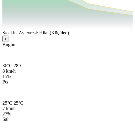
Sıcaklık
Ay evresi: Hilal (Küçülen)
‹
Bugün
36°C
28°C
8 km/h
15%
Pts
25°C
25°C
7 km/h
27%
Sal