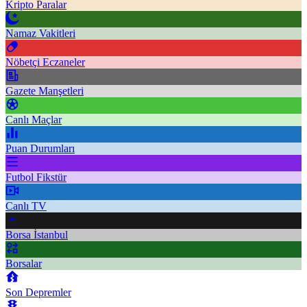
Kripto Paralar
Namaz Vakitleri
Nöbetçi Eczaneler
Gazete Manşetleri
Canlı Maçlar
Puan Durumları
Futbol Fikstür
Canlı TV
Borsa İstanbul
Borsalar
Son Depremler