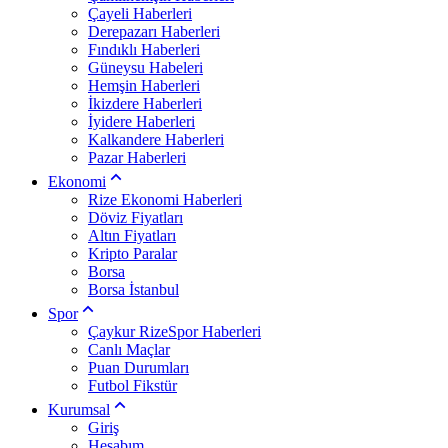
Çayeli Haberleri
Derepazarı Haberleri
Fındıklı Haberleri
Güneysu Habeleri
Hemşin Haberleri
İkizdere Haberleri
İyidere Haberleri
Kalkandere Haberleri
Pazar Haberleri
Ekonomi
Rize Ekonomi Haberleri
Döviz Fiyatları
Altın Fiyatları
Kripto Paralar
Borsa
Borsa İstanbul
Spor
Çaykur RizeSpor Haberleri
Canlı Maçlar
Puan Durumları
Futbol Fikstür
Kurumsal
Giriş
Hesabım