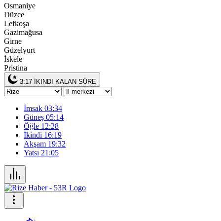
Osmaniye
Düzce
Lefkoşa
Gazimağusa
Girne
Güzelyurt
İskele
Pristina
3:17
İKINDI KALAN SÜRE
İmsak
03:34
Güneş
05:14
Öğle
12:28
İkindi
16:19
Akşam
19:32
Yatsı
21:05