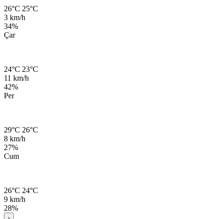
26°C
25°C
3 km/h
34%
Çar
24°C
23°C
11 km/h
42%
Per
29°C
26°C
8 km/h
27%
Cum
26°C
24°C
9 km/h
28%
›