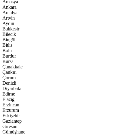
Amasya
Ankara
Antalya
Artvin
Aydın
Balıkesir
Bilecik
Bingöl
Bitlis
Bolu
Burdur
Bursa
Çanakkale
Çankırı
Çorum
Denizli
Diyarbakır
Edirne
Elazığ
Erzincan
Erzurum
Eskişehir
Gaziantep
Giresun
Gümüşhane