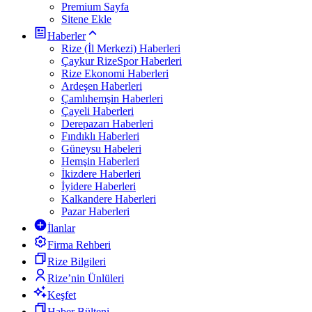
Premium Sayfa
Sitene Ekle
Haberler
Rize (İl Merkezi) Haberleri
Çaykur RizeSpor Haberleri
Rize Ekonomi Haberleri
Ardeşen Haberleri
Çamlıhemşin Haberleri
Çayeli Haberleri
Derepazarı Haberleri
Fındıklı Haberleri
Güneysu Habeleri
Hemşin Haberleri
İkizdere Haberleri
İyidere Haberleri
Kalkandere Haberleri
Pazar Haberleri
İlanlar
Firma Rehberi
Rize Bilgileri
Rize’nin Ünlüleri
Keşfet
Haber Bülteni