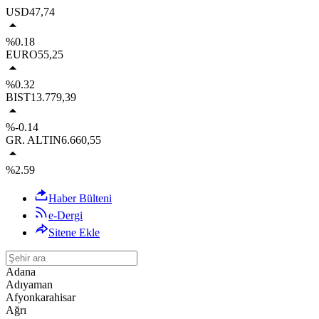
USD
47,74
%0.18
EURO
55,25
%0.32
BIST
13.779,39
%-0.14
GR. ALTIN
6.660,55
%2.59
Haber Bülteni
e-Dergi
Sitene Ekle
Adana
Adıyaman
Afyonkarahisar
Ağrı