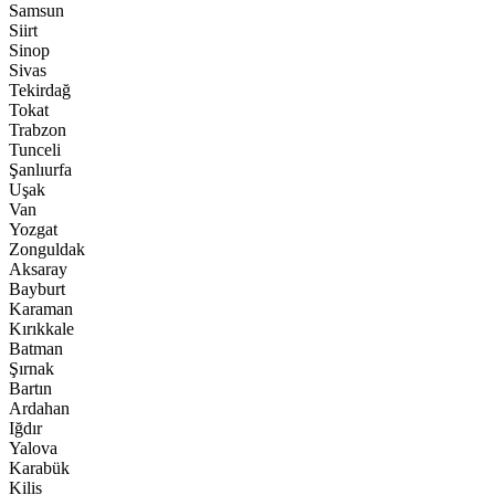
Samsun
Siirt
Sinop
Sivas
Tekirdağ
Tokat
Trabzon
Tunceli
Şanlıurfa
Uşak
Van
Yozgat
Zonguldak
Aksaray
Bayburt
Karaman
Kırıkkale
Batman
Şırnak
Bartın
Ardahan
Iğdır
Yalova
Karabük
Kilis