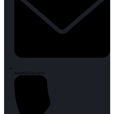
destek@53r.com.tr