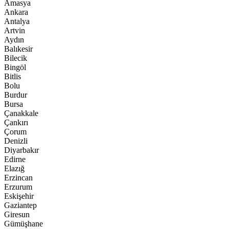
Amasya
Ankara
Antalya
Artvin
Aydın
Balıkesir
Bilecik
Bingöl
Bitlis
Bolu
Burdur
Bursa
Çanakkale
Çankırı
Çorum
Denizli
Diyarbakır
Edirne
Elazığ
Erzincan
Erzurum
Eskişehir
Gaziantep
Giresun
Gümüşhane