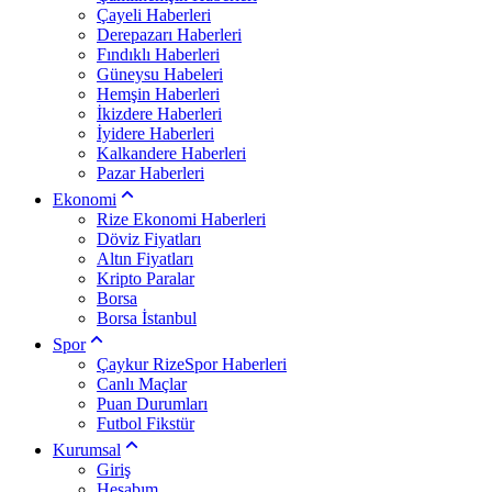
Çayeli Haberleri
Derepazarı Haberleri
Fındıklı Haberleri
Güneysu Habeleri
Hemşin Haberleri
İkizdere Haberleri
İyidere Haberleri
Kalkandere Haberleri
Pazar Haberleri
Ekonomi
Rize Ekonomi Haberleri
Döviz Fiyatları
Altın Fiyatları
Kripto Paralar
Borsa
Borsa İstanbul
Spor
Çaykur RizeSpor Haberleri
Canlı Maçlar
Puan Durumları
Futbol Fikstür
Kurumsal
Giriş
Hesabım