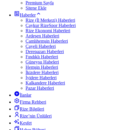
Premium Sayfa
Sitene Ekle
Haberler
Rize (İl Merkezi) Haberleri
Çaykur RizeSpor Haberleri
Rize Ekonomi Haberleri
Ardeşen Haberleri
Çamlıhemşin Haberleri
Çayeli Haberleri
Derepazarı Haberleri
Fındıklı Haberleri
Güneysu Habeleri
Hemşin Haberleri
İkizdere Haberleri
İyidere Haberleri
Kalkandere Haberleri
Pazar Haberleri
İlanlar
Firma Rehberi
Rize Bilgileri
Rize’nin Ünlüleri
Keşfet
Haber Bülteni