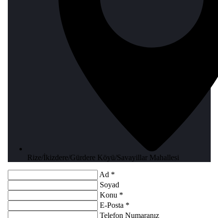
Rize/İkizdere/Gürdere Köyü/Savayillar Mahallesi
Ad *
Soyad
Konu *
E-Posta *
Telefon Numaranız