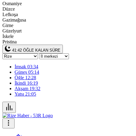
Osmaniye
Düzce
Lefkoşa
Gazimağusa
Girne
Güzelyurt
İskele
Pristina
41:42
ÖĞLE KALAN SÜRE
İmsak
03:34
Güneş
05:14
Öğle
12:28
İkindi
16:19
Akşam
19:32
Yatsı
21:05