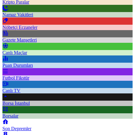
Kripto Paralar
Namaz Vakitleri
Nöbetçi Eczaneler
Gazete Manşetleri
Canlı Maçlar
Puan Durumları
Futbol Fikstür
Canlı TV
Borsa İstanbul
Borsalar
Son Depremler