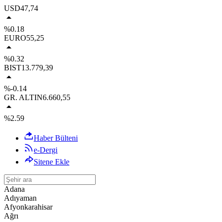
USD
47,74
%0.18
EURO
55,25
%0.32
BIST
13.779,39
%-0.14
GR. ALTIN
6.660,55
%2.59
Haber Bülteni
e-Dergi
Sitene Ekle
Adana
Adıyaman
Afyonkarahisar
Ağrı