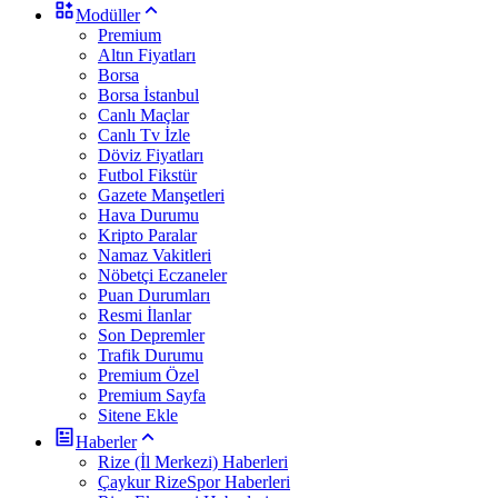
Modüller
Premium
Altın Fiyatları
Borsa
Borsa İstanbul
Canlı Maçlar
Canlı Tv İzle
Döviz Fiyatları
Futbol Fikstür
Gazete Manşetleri
Hava Durumu
Kripto Paralar
Namaz Vakitleri
Nöbetçi Eczaneler
Puan Durumları
Resmi İlanlar
Son Depremler
Trafik Durumu
Premium Özel
Premium Sayfa
Sitene Ekle
Haberler
Rize (İl Merkezi) Haberleri
Çaykur RizeSpor Haberleri