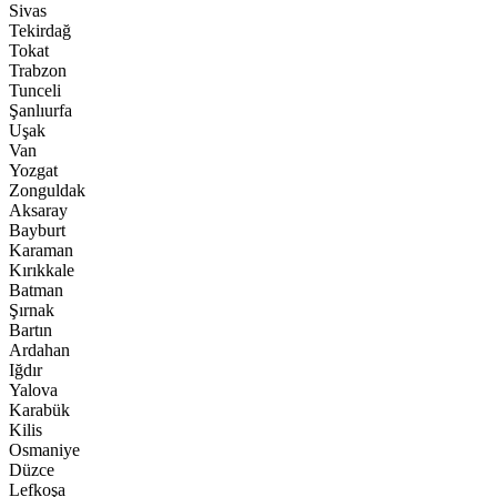
Sivas
Tekirdağ
Tokat
Trabzon
Tunceli
Şanlıurfa
Uşak
Van
Yozgat
Zonguldak
Aksaray
Bayburt
Karaman
Kırıkkale
Batman
Şırnak
Bartın
Ardahan
Iğdır
Yalova
Karabük
Kilis
Osmaniye
Düzce
Lefkoşa