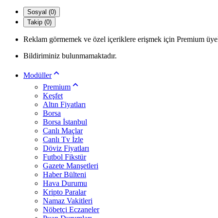
Sosyal (0)
Takip (0)
Reklam görmemek ve özel içeriklere erişmek için Premium üyel
Bildiriminiz bulunmamaktadır.
Modüller
Premium
Keşfet
Altın Fiyatları
Borsa
Borsa İstanbul
Canlı Maçlar
Canlı Tv İzle
Döviz Fiyatları
Futbol Fikstür
Gazete Manşetleri
Haber Bülteni
Hava Durumu
Kripto Paralar
Namaz Vakitleri
Nöbetçi Eczaneler