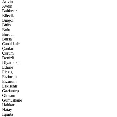
Artvin
Aydın
Balıkesir
Bilecik
Bingöl
Bitlis
Bolu
Burdur
Bursa
Çanakkale
Çankırı
Çorum
Denizli
Diyarbakır
Edirne
Elazığ
Erzincan
Erzurum
Eskişehir
Gaziantep
Giresun
Gümüşhane
Hakkari
Hatay
Isparta