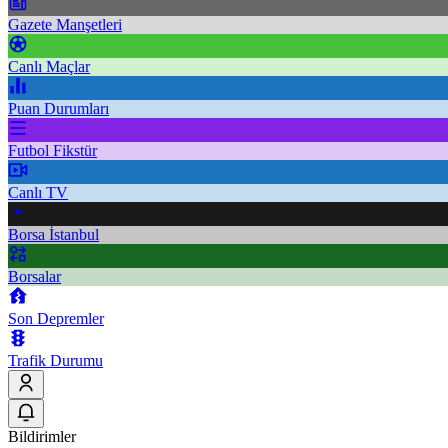
Gazete Manşetleri
Canlı Maçlar
Puan Durumları
Futbol Fikstür
Canlı TV
Borsa İstanbul
Borsalar
Son Depremler
Trafik Durumu
Bildirimler