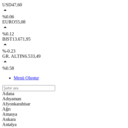
USD
47,60
%0.06
EURO
55,08
%0.12
BIST
13.671,95
%-0.23
GR. ALTIN
6.533,49
%0.58
Menü Oluştur
Adana
Adıyaman
Afyonkarahisar
Ağrı
Amasya
Ankara
Antalya