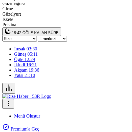
Gazimağusa
Girne
Güzelyurt
İskele
Pristina
18:41
ÖĞLE KALAN SÜRE
İmsak
03:30
Güneş
05:11
Öğle
12:29
İkindi
16:21
Akşam
19:36
Yatsı
21:10
Menü Oluştur
Premium'a Geç