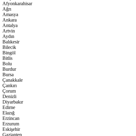
Afyonkarahisar
Ağrı
Amasya
Ankara
Antalya
Artvin
Aydın
Balıkesir
Bilecik
Bingöl
Bitlis
Bolu
Burdur
Bursa
Çanakkale
Çankırı
Çorum
Denizli
Diyarbakır
Edirne
Elazığ
Erzincan
Erzurum
Eskişehir
Gaziantep