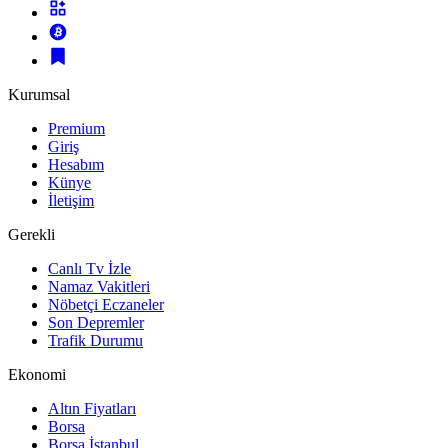
Kurumsal
Premium
Giriş
Hesabım
Künye
İletişim
Gerekli
Canlı Tv İzle
Namaz Vakitleri
Nöbetçi Eczaneler
Son Depremler
Trafik Durumu
Ekonomi
Altın Fiyatları
Borsa
Borsa İstanbul