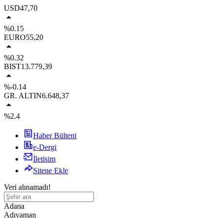
USD
47,70
%0.15
EURO
55,20
%0.32
BIST
13.779,39
%-0.14
GR. ALTIN
6.648,37
%2.4
Haber Bülteni
e-Dergi
İletişim
Sitene Ekle
Veri alınamadı!
Adana
Adıyaman