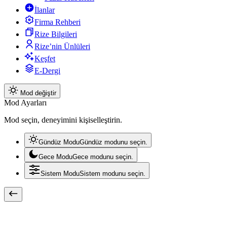
İlanlar
Firma Rehberi
Rize Bilgileri
Rize’nin Ünlüleri
Keşfet
E-Dergi
Mod değiştir
Mod Ayarları
Mod seçin, deneyimini kişiselleştirin.
Gündüz Modu
Gündüz modunu seçin.
Gece Modu
Gece modunu seçin.
Sistem Modu
Sistem modunu seçin.
beleri