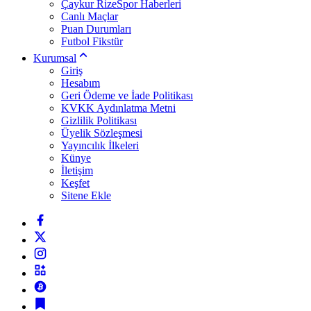
Çaykur RizeSpor Haberleri
Canlı Maçlar
Puan Durumları
Futbol Fikstür
Kurumsal
Giriş
Hesabım
Geri Ödeme ve İade Politikası
KVKK Aydınlatma Metni
Gizlilik Politikası
Üyelik Sözleşmesi
Yayıncılık İlkeleri
Künye
İletişim
Keşfet
Sitene Ekle