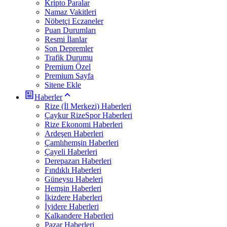
Kripto Paralar
Namaz Vakitleri
Nöbetçi Eczaneler
Puan Durumları
Resmi İlanlar
Son Depremler
Trafik Durumu
Premium Özel
Premium Sayfa
Sitene Ekle
Haberler
Rize (İl Merkezi) Haberleri
Çaykur RizeSpor Haberleri
Rize Ekonomi Haberleri
Ardeşen Haberleri
Çamlıhemşin Haberleri
Çayeli Haberleri
Derepazarı Haberleri
Fındıklı Haberleri
Güneysu Habeleri
Hemşin Haberleri
İkizdere Haberleri
İyidere Haberleri
Kalkandere Haberleri
Pazar Haberleri