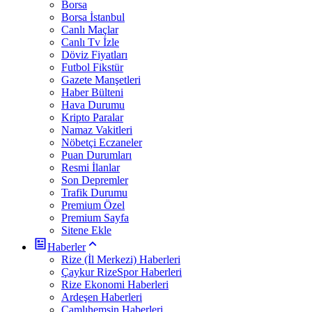
Borsa
Borsa İstanbul
Canlı Maçlar
Canlı Tv İzle
Döviz Fiyatları
Futbol Fikstür
Gazete Manşetleri
Haber Bülteni
Hava Durumu
Kripto Paralar
Namaz Vakitleri
Nöbetçi Eczaneler
Puan Durumları
Resmi İlanlar
Son Depremler
Trafik Durumu
Premium Özel
Premium Sayfa
Sitene Ekle
Haberler
Rize (İl Merkezi) Haberleri
Çaykur RizeSpor Haberleri
Rize Ekonomi Haberleri
Ardeşen Haberleri
Çamlıhemşin Haberleri