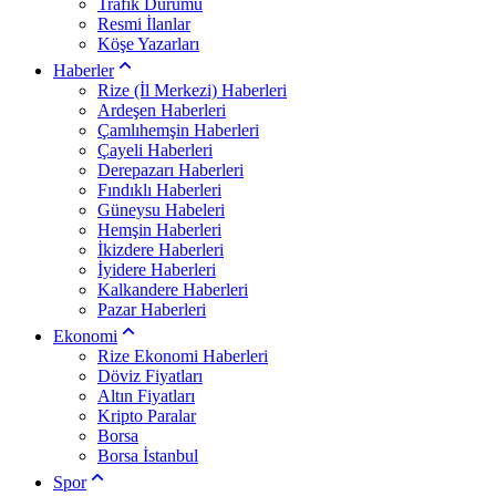
Trafik Durumu
Resmi İlanlar
Köşe Yazarları
Haberler
Rize (İl Merkezi) Haberleri
Ardeşen Haberleri
Çamlıhemşin Haberleri
Çayeli Haberleri
Derepazarı Haberleri
Fındıklı Haberleri
Güneysu Habeleri
Hemşin Haberleri
İkizdere Haberleri
İyidere Haberleri
Kalkandere Haberleri
Pazar Haberleri
Ekonomi
Rize Ekonomi Haberleri
Döviz Fiyatları
Altın Fiyatları
Kripto Paralar
Borsa
Borsa İstanbul
Spor