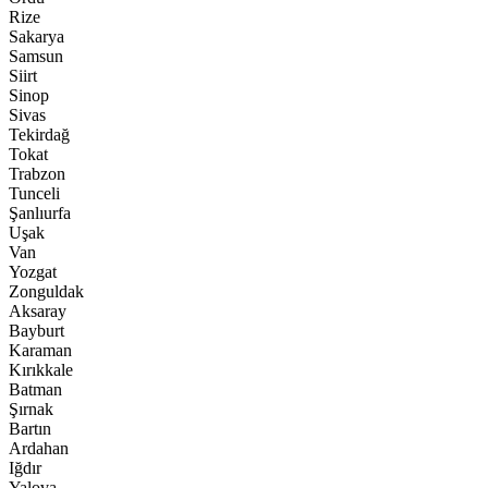
Rize
Sakarya
Samsun
Siirt
Sinop
Sivas
Tekirdağ
Tokat
Trabzon
Tunceli
Şanlıurfa
Uşak
Van
Yozgat
Zonguldak
Aksaray
Bayburt
Karaman
Kırıkkale
Batman
Şırnak
Bartın
Ardahan
Iğdır
Yalova