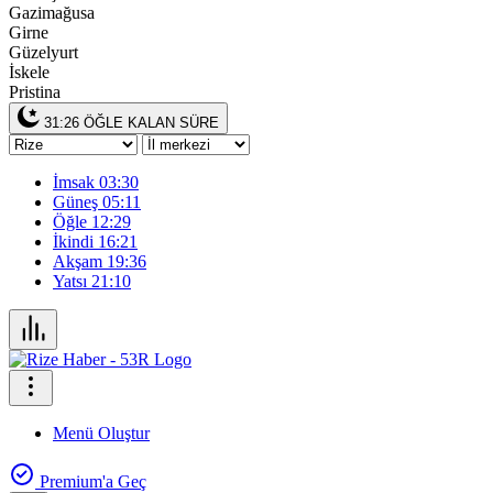
Gazimağusa
Girne
Güzelyurt
İskele
Pristina
31:26
ÖĞLE KALAN SÜRE
İmsak
03:30
Güneş
05:11
Öğle
12:29
İkindi
16:21
Akşam
19:36
Yatsı
21:10
Menü Oluştur
Premium'a Geç