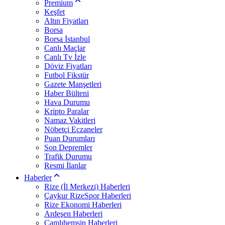
Premium
Keşfet
Altın Fiyatları
Borsa
Borsa İstanbul
Canlı Maçlar
Canlı Tv İzle
Döviz Fiyatları
Futbol Fikstür
Gazete Manşetleri
Haber Bülteni
Hava Durumu
Kripto Paralar
Namaz Vakitleri
Nöbetçi Eczaneler
Puan Durumları
Son Depremler
Trafik Durumu
Resmi İlanlar
Haberler
Rize (İl Merkezi) Haberleri
Çaykur RizeSpor Haberleri
Rize Ekonomi Haberleri
Ardeşen Haberleri
Çamlıhemşin Haberleri