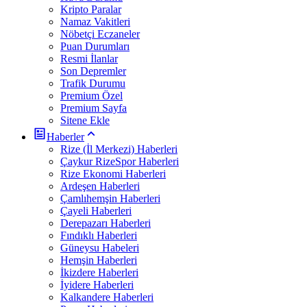
Kripto Paralar
Namaz Vakitleri
Nöbetçi Eczaneler
Puan Durumları
Resmi İlanlar
Son Depremler
Trafik Durumu
Premium Özel
Premium Sayfa
Sitene Ekle
Haberler
Rize (İl Merkezi) Haberleri
Çaykur RizeSpor Haberleri
Rize Ekonomi Haberleri
Ardeşen Haberleri
Çamlıhemşin Haberleri
Çayeli Haberleri
Derepazarı Haberleri
Fındıklı Haberleri
Güneysu Habeleri
Hemşin Haberleri
İkizdere Haberleri
İyidere Haberleri
Kalkandere Haberleri