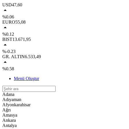
USD
47,60
%0.06
EURO
55,08
%0.12
BIST
13.671,95
%-0.23
GR. ALTIN
6.533,49
%0.58
Menü Oluştur
Adana
Adıyaman
Afyonkarahisar
Ağrı
Amasya
Ankara
Antalya