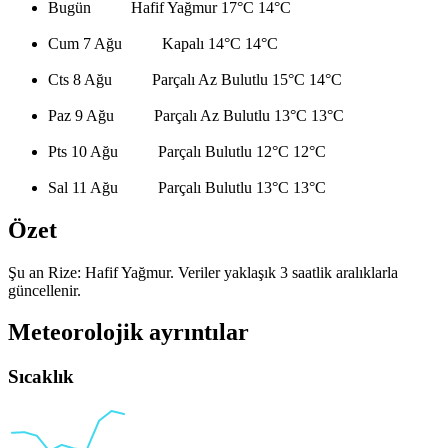
Bugün
Hafif Yağmur
17°C
14°C
Cum 7 Ağu
Kapalı
14°C
14°C
Cts 8 Ağu
Parçalı Az Bulutlu
15°C
14°C
Paz 9 Ağu
Parçalı Az Bulutlu
13°C
13°C
Pts 10 Ağu
Parçalı Bulutlu
12°C
12°C
Sal 11 Ağu
Parçalı Bulutlu
13°C
13°C
Özet
Şu an Rize: Hafif Yağmur. Veriler yaklaşık 3 saatlik aralıklarla
güncellenir.
Meteorolojik ayrıntılar
Sıcaklık