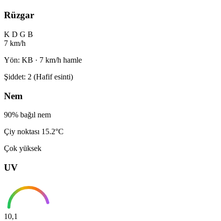
Rüzgar
K
D
G
B
7 km/h
Yön: KB · 7 km/h hamle
Şiddet: 2 (Hafif esinti)
Nem
90% bağıl nem
Çiy noktası 15.2°C
Çok yüksek
UV
10,1