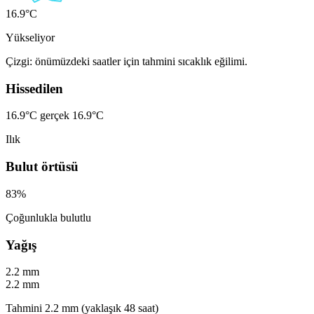
16.9°C
Yükseliyor
Çizgi: önümüzdeki saatler için tahmini sıcaklık eğilimi.
Hissedilen
16.9°C
gerçek 16.9°C
Ilık
Bulut örtüsü
83%
Çoğunlukla bulutlu
Yağış
2.2 mm
2.2 mm
Tahmini 2.2 mm (yaklaşık 48 saat)