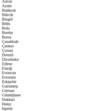
Artvin
Aydın
Balıkesir
Bilecik
Bingöl
Bitlis
Bolu
Burdur
Bursa
Çanakkale
Çankırı
Çorum
Denizli
Diyarbakır
Edirne
Elazığ
Erzincan
Erzurum
Eskişehir
Gaziantep
Giresun
Gümüşhane
Hakkari
Hatay
Isparta