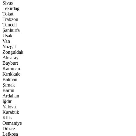
Sivas
Tekirdağ
Tokat
Trabzon
Tunceli
Şanlıurfa
Uşak
Van
Yozgat
Zonguldak
Aksaray
Bayburt
Karaman
Kırıkkale
Batman
Şırnak
Bartın
Ardahan
Iğdır
Yalova
Karabük
Kilis
Osmaniye
Düzce
Lefkoşa