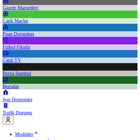
Gazete Manşetleri
Canlı Maçlar
Puan Durumları
Futbol Fikstür
Canlı TV
Borsa İstanbul
Borsalar
Son Depremler
Trafik Durumu
Modüller