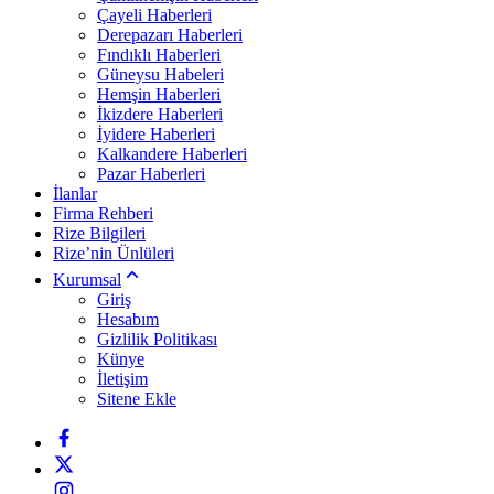
Çayeli Haberleri
Derepazarı Haberleri
Fındıklı Haberleri
Güneysu Habeleri
Hemşin Haberleri
İkizdere Haberleri
İyidere Haberleri
Kalkandere Haberleri
Pazar Haberleri
İlanlar
Firma Rehberi
Rize Bilgileri
Rize’nin Ünlüleri
Kurumsal
Giriş
Hesabım
Gizlilik Politikası
Künye
İletişim
Sitene Ekle