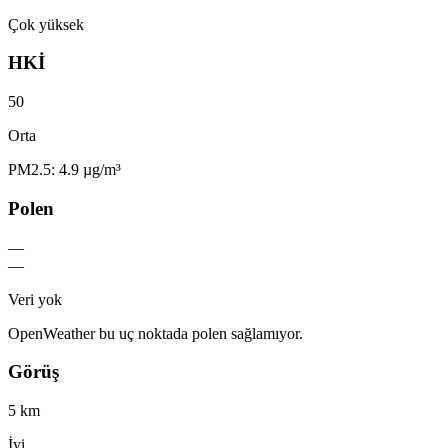
Çok yüksek
HKİ
50
Orta
PM2.5: 4.9 µg/m³
Polen
—
—
Veri yok
OpenWeather bu uç noktada polen sağlamıyor.
Görüş
5 km
İyi