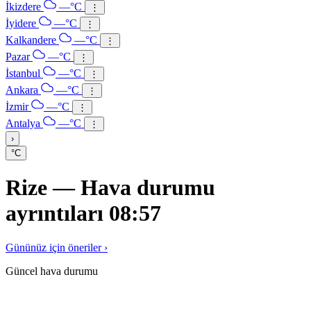
İkizdere
—°C
⋮
İyidere
—°C
⋮
Kalkandere
—°C
⋮
Pazar
—°C
⋮
İstanbul
—°C
⋮
Ankara
—°C
⋮
İzmir
—°C
⋮
Antalya
—°C
⋮
›
°C
Rize — Hava durumu
ayrıntıları 08:57
Gününüz için öneriler ›
Güncel hava durumu