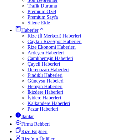
Son Depremler
Trafik Durumu
Premium Özel
Premium Sayfa
Sitene Ekle
Haberler
Rize (İl Merkezi) Haberleri
Çaykur RizeSpor Haberleri
Rize Ekonomi Haberleri
Ardeşen Haberleri
Çamlıhemşin Haberleri
Çayeli Haberleri
Derepazarı Haberleri
Fındıklı Haberleri
Güneysu Habeleri
Hemşin Haberleri
İkizdere Haberleri
İyidere Haberleri
Kalkandere Haberleri
Pazar Haberleri
İlanlar
Firma Rehberi
Rize Bilgileri
Rize’nin Ünlüleri