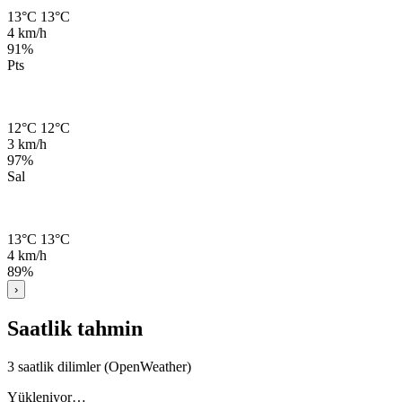
13°C
13°C
4 km/h
91%
Pts
12°C
12°C
3 km/h
97%
Sal
13°C
13°C
4 km/h
89%
›
Saatlik tahmin
3 saatlik dilimler (OpenWeather)
Yükleniyor…