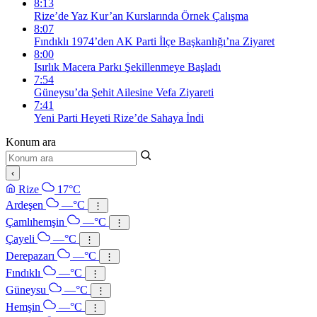
8:13
Rize’de Yaz Kur’an Kurslarında Örnek Çalışma
8:07
Fındıklı 1974’den AK Parti İlçe Başkanlığı’na Ziyaret
8:00
Isırlık Macera Parkı Şekillenmeye Başladı
7:54
Güneysu’da Şehit Ailesine Vefa Ziyareti
7:41
Yeni Parti Heyeti Rize’de Sahaya İndi
Konum ara
‹
Rize
17°C
Ardeşen
—°C
⋮
Çamlıhemşin
—°C
⋮
Çayeli
—°C
⋮
Derepazarı
—°C
⋮
Fındıklı
—°C
⋮
Güneysu
—°C
⋮
Hemşin
—°C
⋮