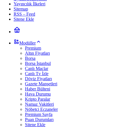
Yayıncılık İlkeleri
Sitemap
RSS – Feed
Sitene Ekle
Modüller
Premium
Altın Fiyatları
Borsa
Borsa İstanbul
Canlı Maçlar
Canlı Tv İzle
Döviz Fiyatları
Gazete Manşetleri
Haber Bülteni
Hava Durumu
Kripto Paralar
Namaz Vakitleri
Nöbetçi Eczaneler
Premium Sayfa
Puan Durumları
Sitene Ekle