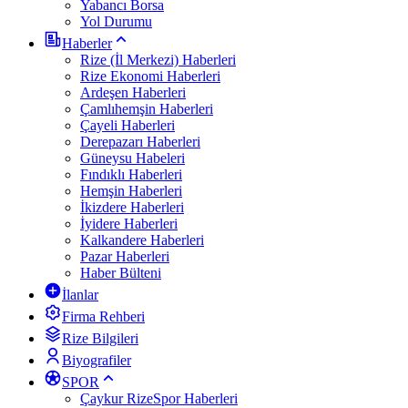
Yabancı Borsa
Yol Durumu
Haberler
Rize (İl Merkezi) Haberleri
Rize Ekonomi Haberleri
Ardeşen Haberleri
Çamlıhemşin Haberleri
Çayeli Haberleri
Derepazarı Haberleri
Güneysu Habeleri
Fındıklı Haberleri
Hemşin Haberleri
İkizdere Haberleri
İyidere Haberleri
Kalkandere Haberleri
Pazar Haberleri
Haber Bülteni
İlanlar
Firma Rehberi
Rize Bilgileri
Biyografiler
SPOR
Çaykur RizeSpor Haberleri