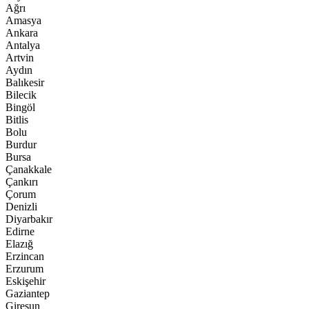
Ağrı
Amasya
Ankara
Antalya
Artvin
Aydın
Balıkesir
Bilecik
Bingöl
Bitlis
Bolu
Burdur
Bursa
Çanakkale
Çankırı
Çorum
Denizli
Diyarbakır
Edirne
Elazığ
Erzincan
Erzurum
Eskişehir
Gaziantep
Giresun