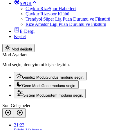
SPOR
Çaykur RizeSpor Haberleri
Çaykur Rizespor Klübü
Trendyol Süper Lig Puan Durumu ve Fikstürü
Rize Amatör Ligi Puan Durumu ve Fikstürü
E-Dergi
Keşfet
Mod değiştir
Mod Ayarları
Mod seçin, deneyimini kişiselleştirin.
Gündüz Modu
Gündüz modunu seçin.
Gece Modu
Gece modunu seçin.
Sistem Modu
Sistem modunu seçin.
Son Gelişmeler
21:23