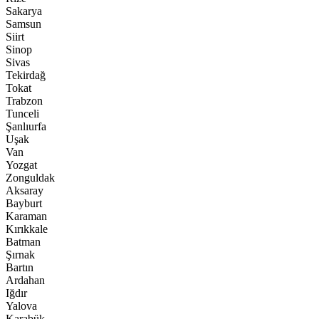
Sakarya
Samsun
Siirt
Sinop
Sivas
Tekirdağ
Tokat
Trabzon
Tunceli
Şanlıurfa
Uşak
Van
Yozgat
Zonguldak
Aksaray
Bayburt
Karaman
Kırıkkale
Batman
Şırnak
Bartın
Ardahan
Iğdır
Yalova
Karabük