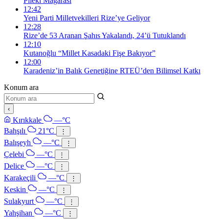
Pileki Mağarası
12:42
Yeni Parti Milletvekilleri Rize’ye Geliyor
12:28
Rize’de 53 Aranan Şahıs Yakalandı, 24’ü Tutuklandı
12:10
Kutanoğlu “Millet Kasadaki Fişe Bakıyor”
12:00
Karadeniz’in Balık Genetiğine RTEÜ’den Bilimsel Katkı
Konum ara
‹
Kırıkkale
—°C
Bahşılı
21°C
⋮
Balışeyh
—°C
⋮
Çelebi
—°C
⋮
Delice
—°C
⋮
Karakeçili
—°C
⋮
Keskin
—°C
⋮
Sulakyurt
—°C
⋮
Yahşihan
—°C
⋮