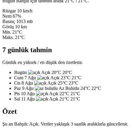
Bugün Bahşılı için tahmini aralık 21°C / 21°C.
Rüzgar
10 km/h
Nem
67%
Basınç
1013 mb
Görüş
10 km
Min.
21°C
Maks.
21°C
7 günlük tahmin
Günlük en yüksek / en düşük den özetlenir.
Bugün
Açık
20°C
20°C
Cum 7 Ağu
Açık
23°C
21°C
Cts 8 Ağu
Açık
25°C
23°C
Paz 9 Ağu
Az Bulutlu
24°C
22°C
Pts 10 Ağu
Açık
22°C
21°C
Sal 11 Ağu
Açık
21°C
21°C
Özet
Şu an Bahşılı: Açık. Veriler yaklaşık 3 saatlik aralıklarla güncellenir.