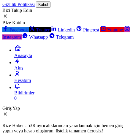
Gizlilik Politikası
Kabul
Bizi Takip Edin
Bize Katılın
Facebook
Twitter
Linkedin
Pinterest
Youtube
Instagram
Whatsapp
Telegram
Anasayfa
Akış
Hesabım
Bildirimler
0
Giriş Yap
Rize Haber - 53R ayrıcalıklarından yararlanmak için hemen giriş
yapın veya hesap oluşturun, üstelik tamamen ücretsiz!