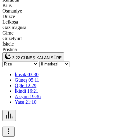
Kilis
Osmaniye
Düzce
Lefkoşa
Gazimağusa
Girne
Güzelyurt
İskele
Pristina
3:21
GÜNEŞ KALAN SÜRE
İmsak
03:30
Güneş
05:11
Öğle
12:29
İkindi
16:21
Akşam
19:36
Yatsı
21:10