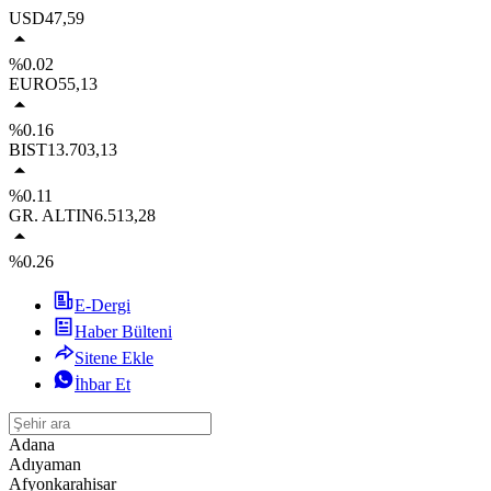
USD
47,59
%0.02
EURO
55,13
%0.16
BIST
13.703,13
%0.11
GR. ALTIN
6.513,28
%0.26
E-Dergi
Haber Bülteni
Sitene Ekle
İhbar Et
Adana
Adıyaman
Afyonkarahisar