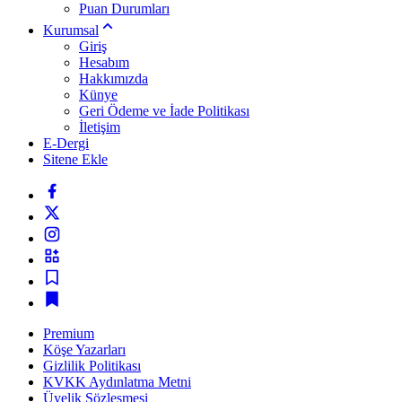
Puan Durumları
Kurumsal
Giriş
Hesabım
Hakkımızda
Künye
Geri Ödeme ve İade Politikası
İletişim
E-Dergi
Sitene Ekle
Premium
Köşe Yazarları
Gizlilik Politikası
KVKK Aydınlatma Metni
Üyelik Sözleşmesi