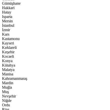
Gümüşhane
Hakkari
Hatay
Isparta
Mersin
İstanbul
İzmir
Kars
Kastamonu
Kayseri
Kırklareli
Kırşehir
Kocaeli
Konya
Kütahya
Malatya
Manisa
Kahramanmaraş
Mardin
Muğla
Muş
Nevşehir
Niğde
Ordu
Rize