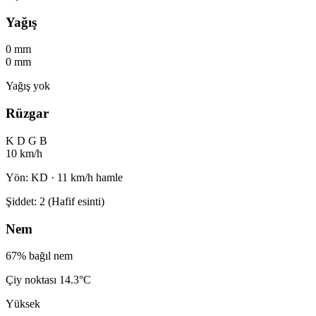
Yağış
0 mm
0 mm
Yağış yok
Rüzgar
K
D
G
B
10 km/h
Yön: KD · 11 km/h hamle
Şiddet: 2 (Hafif esinti)
Nem
67% bağıl nem
Çiy noktası 14.3°C
Yüksek