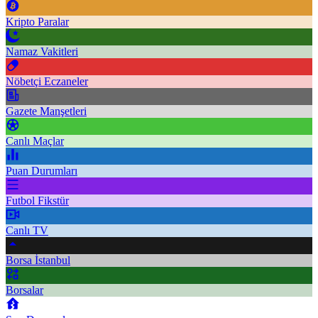
Kripto Paralar
Namaz Vakitleri
Nöbetçi Eczaneler
Gazete Manşetleri
Canlı Maçlar
Puan Durumları
Futbol Fikstür
Canlı TV
Borsa İstanbul
Borsalar