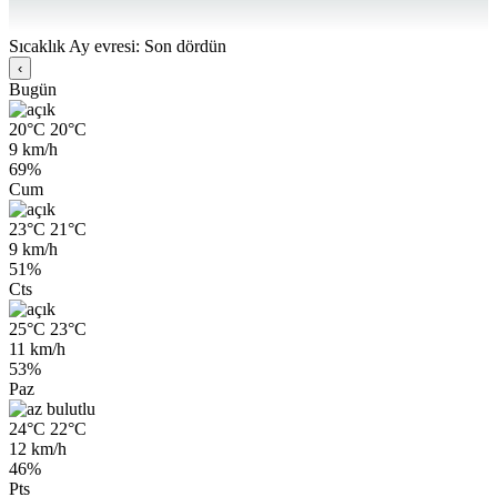
Sıcaklık
Ay evresi: Son dördün
‹
Bugün
20°C
20°C
9 km/h
69%
Cum
23°C
21°C
9 km/h
51%
Cts
25°C
23°C
11 km/h
53%
Paz
24°C
22°C
12 km/h
46%
Pts