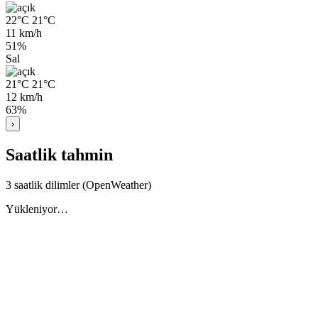
22°C
21°C
11 km/h
51%
Sal
21°C
21°C
12 km/h
63%
›
Saatlik tahmin
3 saatlik dilimler (OpenWeather)
Yükleniyor…