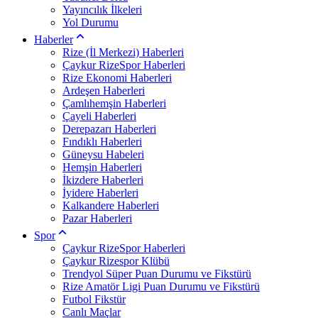
Yayıncılık İlkeleri
Yol Durumu
Haberler
Rize (İl Merkezi) Haberleri
Çaykur RizeSpor Haberleri
Rize Ekonomi Haberleri
Ardeşen Haberleri
Çamlıhemşin Haberleri
Çayeli Haberleri
Derepazarı Haberleri
Fındıklı Haberleri
Güneysu Habeleri
Hemşin Haberleri
İkizdere Haberleri
İyidere Haberleri
Kalkandere Haberleri
Pazar Haberleri
Spor
Çaykur RizeSpor Haberleri
Çaykur Rizespor Klübü
Trendyol Süper Puan Durumu ve Fikstürü
Rize Amatör Ligi Puan Durumu ve Fikstürü
Futbol Fikstür
Canlı Maçlar