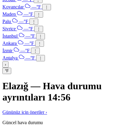
Kovancılar
—°F
⋮
Maden
—°F
⋮
Palu
—°F
⋮
Sivrice
—°F
⋮
İstanbul
—°F
⋮
Ankara
—°F
⋮
İzmir
—°F
⋮
Antalya
—°F
⋮
›
°F
Elazığ — Hava durumu
ayrıntıları 14:56
Gününüz için öneriler ›
Güncel hava durumu