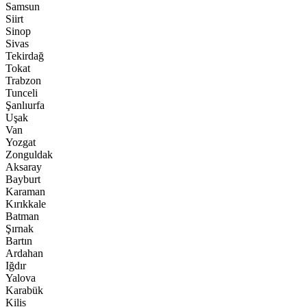
Samsun
Siirt
Sinop
Sivas
Tekirdağ
Tokat
Trabzon
Tunceli
Şanlıurfa
Uşak
Van
Yozgat
Zonguldak
Aksaray
Bayburt
Karaman
Kırıkkale
Batman
Şırnak
Bartın
Ardahan
Iğdır
Yalova
Karabük
Kilis