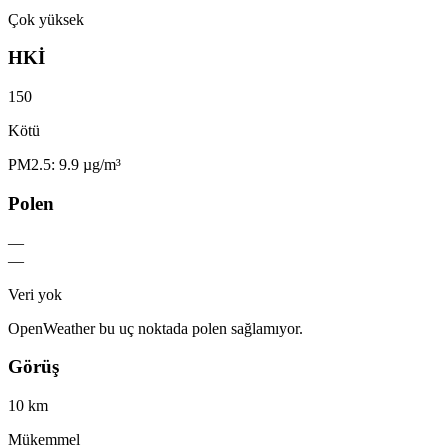
Çok yüksek
HKİ
150
Kötü
PM2.5: 9.9 µg/m³
Polen
—
—
Veri yok
OpenWeather bu uç noktada polen sağlamıyor.
Görüş
10 km
Mükemmel