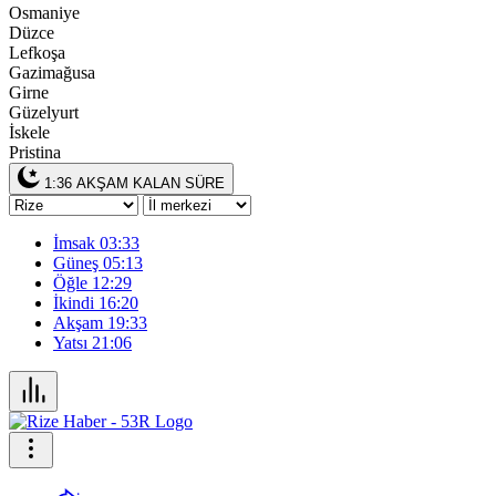
Osmaniye
Düzce
Lefkoşa
Gazimağusa
Girne
Güzelyurt
İskele
Pristina
1:36
AKŞAM KALAN SÜRE
İmsak
03:33
Güneş
05:13
Öğle
12:29
İkindi
16:20
Akşam
19:33
Yatsı
21:06