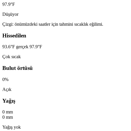
97.9°F
Düşüyor
Çizgi: önümüzdeki saatler için tahmini sıcaklık eğilimi.
Hissedilen
93.6°F
gerçek 97.9°F
Çok sıcak
Bulut örtüsü
0%
Açık
Yağış
0 mm
0 mm
Yağış yok