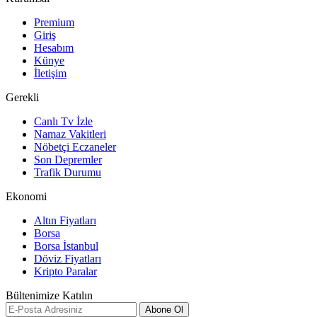
Premium
Giriş
Hesabım
Künye
İletişim
Gerekli
Canlı Tv İzle
Namaz Vakitleri
Nöbetçi Eczaneler
Son Depremler
Trafik Durumu
Ekonomi
Altın Fiyatları
Borsa
Borsa İstanbul
Döviz Fiyatları
Kripto Paralar
Bültenimize Katılın
Abone Ol