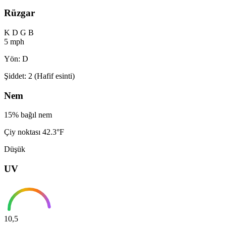
Rüzgar
K
D
G
B
5 mph
Yön: D
Şiddet: 2 (Hafif esinti)
Nem
15% bağıl nem
Çiy noktası 42.3°F
Düşük
UV
10,5