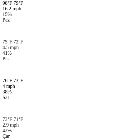
98°F
79°F
16.2 mph
15%
Paz
75°F
72°F
4.5 mph
41%
Pts
76°F
73°F
4 mph
38%
Sal
73°F
71°F
2.9 mph
42%
Çar