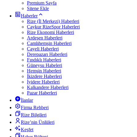
Premium Sayfa
Sitene Ekle
Haberler
Rize (İl Merkezi) Haberleri
Çaykur RizeSpor Haberleri
Rize Ekonomi Haberleri
Ardeşen Haberleri
Çamlıhemşin Haberleri
Çayeli Haberleri
Derepazarı Haberleri
Fındıklı Haberleri
Güneysu Habeleri
Hemşin Haberleri
İkizdere Haberleri
İyidere Haberleri
Kalkandere Haberleri
Pazar Haberleri
İlanlar
Firma Rehberi
Rize Bilgileri
Rize’nin Ünlüleri
Keşfet
Haber Bülteni