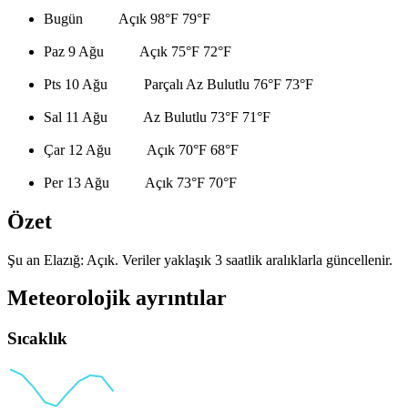
Bugün
Açık
98°F
79°F
Paz 9 Ağu
Açık
75°F
72°F
Pts 10 Ağu
Parçalı Az Bulutlu
76°F
73°F
Sal 11 Ağu
Az Bulutlu
73°F
71°F
Çar 12 Ağu
Açık
70°F
68°F
Per 13 Ağu
Açık
73°F
70°F
Özet
Şu an Elazığ: Açık. Veriler yaklaşık 3 saatlik aralıklarla güncellenir.
Meteorolojik ayrıntılar
Sıcaklık