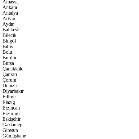
Amasya
Ankara
Antalya
Artvin
Aydın
Balıkesir
Bilecik
Bingöl
Bitlis
Bolu
Burdur
Bursa
Çanakkale
Çankırı
Çorum
Denizli
Diyarbakır
Edirne
Elazığ
Erzincan
Erzurum
Eskişehir
Gaziantep
Giresun
Gümüşhane