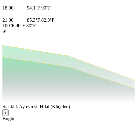
18:00
94.1°F
90°F
21:00
85.3°F
82.3°F
100°F
90°F
80°F
☀
Sıcaklık
Ay evresi: Hilal (Küçülen)
‹
Bugün