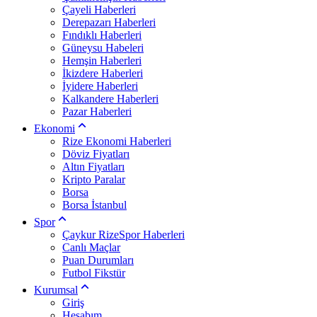
Çayeli Haberleri
Derepazarı Haberleri
Fındıklı Haberleri
Güneysu Habeleri
Hemşin Haberleri
İkizdere Haberleri
İyidere Haberleri
Kalkandere Haberleri
Pazar Haberleri
Ekonomi
Rize Ekonomi Haberleri
Döviz Fiyatları
Altın Fiyatları
Kripto Paralar
Borsa
Borsa İstanbul
Spor
Çaykur RizeSpor Haberleri
Canlı Maçlar
Puan Durumları
Futbol Fikstür
Kurumsal
Giriş
Hesabım