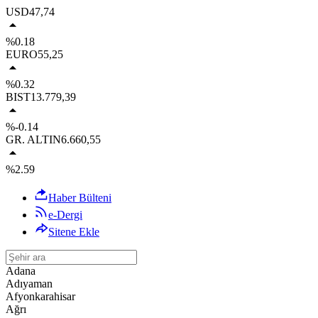
USD
47,74
%0.18
EURO
55,25
%0.32
BIST
13.779,39
%-0.14
GR. ALTIN
6.660,55
%2.59
Haber Bülteni
e-Dergi
Sitene Ekle
Adana
Adıyaman
Afyonkarahisar
Ağrı