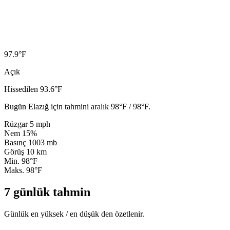
97.9
°F
Açık
Hissedilen 93.6°F
Bugün Elazığ için tahmini aralık 98°F / 98°F.
Rüzgar
5 mph
Nem
15%
Basınç
1003 mb
Görüş
10 km
Min.
98°F
Maks.
98°F
7 günlük tahmin
Günlük en yüksek / en düşük den özetlenir.