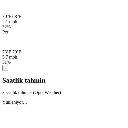
70°F
68°F
2.1 mph
52%
Per
73°F
70°F
5.7 mph
51%
›
Saatlik tahmin
3 saatlik dilimler (OpenWeather)
Yükleniyor…