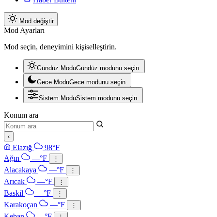
Mod değiştir
Mod Ayarları
Mod seçin, deneyimini kişiselleştirin.
Gündüz Modu
Gündüz modunu seçin.
Gece Modu
Gece modunu seçin.
Sistem Modu
Sistem modunu seçin.
Konum ara
‹
Elazığ
98°F
Ağın
—°F
⋮
Alacakaya
—°F
⋮
Arıcak
—°F
⋮
Baskil
—°F
⋮
Karakoçan
—°F
⋮
Keban
—°F
⋮