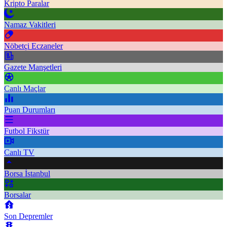
Kripto Paralar
Namaz Vakitleri
Nöbetçi Eczaneler
Gazete Manşetleri
Canlı Maçlar
Puan Durumları
Futbol Fikstür
Canlı TV
Borsa İstanbul
Borsalar
Son Depremler