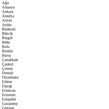
Ağrı
Amasya
Ankara
Antalya
Artvin
Aydın
Balıkesir
Bilecik
Bingöl
Bitlis
Bolu
Burdur
Bursa
Çanakkale
Çankırı
Çorum
Denizli
Diyarbakır
Edirne
Elazığ
Erzincan
Erzurum
Eskişehir
Gaziantep
Giresun