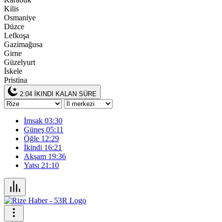
Kilis
Osmaniye
Düzce
Lefkoşa
Gazimağusa
Girne
Güzelyurt
İskele
Pristina
2:04
İKINDI KALAN SÜRE
İmsak
03:30
Güneş
05:11
Öğle
12:29
İkindi
16:21
Akşam
19:36
Yatsı
21:10