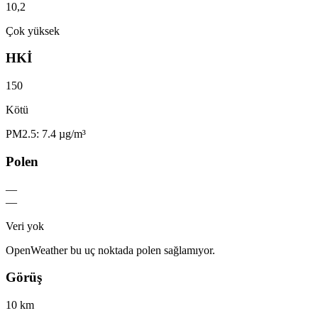
10,2
Çok yüksek
HKİ
150
Kötü
PM2.5: 7.4 µg/m³
Polen
—
—
Veri yok
OpenWeather bu uç noktada polen sağlamıyor.
Görüş
10 km