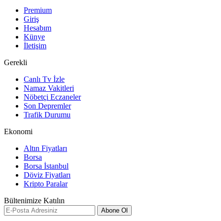
Premium
Giriş
Hesabım
Künye
İletişim
Gerekli
Canlı Tv İzle
Namaz Vakitleri
Nöbetçi Eczaneler
Son Depremler
Trafik Durumu
Ekonomi
Altın Fiyatları
Borsa
Borsa İstanbul
Döviz Fiyatları
Kripto Paralar
Bültenimize Katılın
Abone Ol