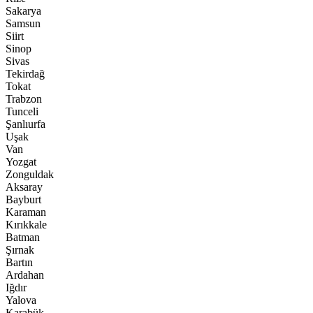
Sakarya
Samsun
Siirt
Sinop
Sivas
Tekirdağ
Tokat
Trabzon
Tunceli
Şanlıurfa
Uşak
Van
Yozgat
Zonguldak
Aksaray
Bayburt
Karaman
Kırıkkale
Batman
Şırnak
Bartın
Ardahan
Iğdır
Yalova
Karabük