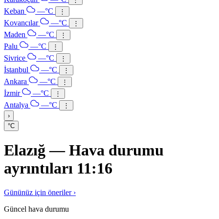
Keban
—°C
⋮
Kovancılar
—°C
⋮
Maden
—°C
⋮
Palu
—°C
⋮
Sivrice
—°C
⋮
İstanbul
—°C
⋮
Ankara
—°C
⋮
İzmir
—°C
⋮
Antalya
—°C
⋮
›
°C
Elazığ — Hava durumu
ayrıntıları 11:16
Gününüz için öneriler ›
Güncel hava durumu