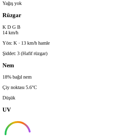
Yağış yok
Rüzgar
K
D
G
B
14 km/h
Yön: K · 13 km/h hamle
Şiddet: 3 (Hafif rüzgar)
Nem
18% bağıl nem
Çiy noktası 5.6°C
Düşük
UV