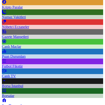
Kripto Paralar
Namaz Vakitleri
Nöbetçi Eczaneler
Gazete Manşetleri
Canlı Maçlar
Puan Durumları
Futbol Fikstür
Canlı TV
Borsa İstanbul
Borsalar