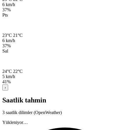
6 km/h
37%
Pts
23°C
21°C
6 km/h
37%
Sal
24°C
22°C
5 km/h
41%
›
Saatlik tahmin
3 saatlik dilimler (OpenWeather)
Yükleniyor…