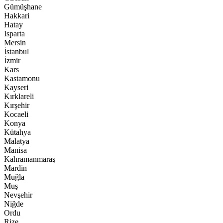
Gümüşhane
Hakkari
Hatay
Isparta
Mersin
İstanbul
İzmir
Kars
Kastamonu
Kayseri
Kırklareli
Kırşehir
Kocaeli
Konya
Kütahya
Malatya
Manisa
Kahramanmaraş
Mardin
Muğla
Muş
Nevşehir
Niğde
Ordu
Rize