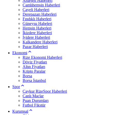
Ardeşen Haberleri
Çamlıhemşin Haberleri
Çayeli Haberleri
Derepazarı Haberleri
Fındıklı Haberleri
Güneysu Habeleri
Hemşin Haberleri
İkizdere Haberleri
İyidere Haberleri
Kalkandere Haberleri
Pazar Haberleri
Ekonomi
Rize Ekonomi Haberleri
Döviz Fiyatları
Altın Fiyatları
Kripto Paralar
Borsa
Borsa İstanbul
Spor
Çaykur RizeSpor Haberleri
Canlı Maçlar
Puan Durumları
Futbol Fikstür
Kurumsal