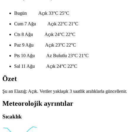
Bugün
Açık
33°C
25°C
Cum 7 Ağu
Açık
22°C
21°C
Cts 8 Ağu
Açık
24°C
22°C
Paz 9 Ağu
Açık
23°C
22°C
Pts 10 Ağu
Az Bulutlu
23°C
21°C
Sal 11 Ağu
Açık
24°C
22°C
Özet
Şu an Elazığ: Açık. Veriler yaklaşık 3 saatlik aralıklarla güncellenir.
Meteorolojik ayrıntılar
Sıcaklık