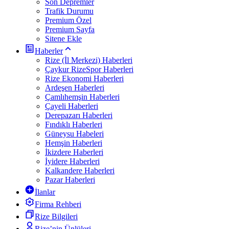
Son Depremler
Trafik Durumu
Premium Özel
Premium Sayfa
Sitene Ekle
Haberler
Rize (İl Merkezi) Haberleri
Çaykur RizeSpor Haberleri
Rize Ekonomi Haberleri
Ardeşen Haberleri
Çamlıhemşin Haberleri
Çayeli Haberleri
Derepazarı Haberleri
Fındıklı Haberleri
Güneysu Habeleri
Hemşin Haberleri
İkizdere Haberleri
İyidere Haberleri
Kalkandere Haberleri
Pazar Haberleri
İlanlar
Firma Rehberi
Rize Bilgileri
Rize’nin Ünlüleri