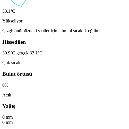
33.1°C
Yükseliyor
Çizgi: önümüzdeki saatler için tahmini sıcaklık eğilimi.
Hissedilen
30.9°C
gerçek 33.1°C
Çok sıcak
Bulut örtüsü
0%
Açık
Yağış
0 mm
0 mm