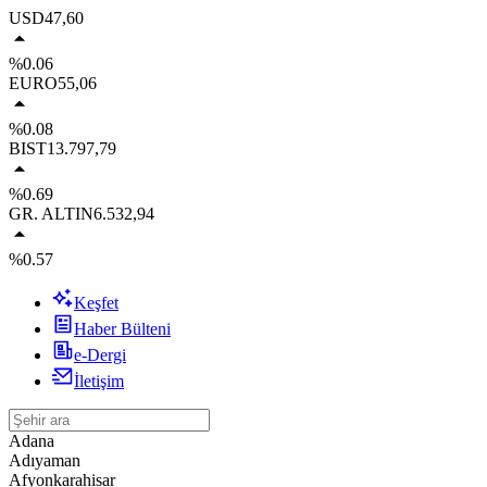
USD
47,60
%0.06
EURO
55,06
%0.08
BIST
13.797,79
%0.69
GR. ALTIN
6.532,94
%0.57
Keşfet
Haber Bülteni
e-Dergi
İletişim
Adana
Adıyaman
Afyonkarahisar