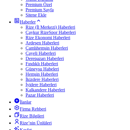
Premium Özel
Premium Sayfa
Sitene Ekle
Haberler
Rize (İl Merkezi) Haberleri
Çaykur RizeSpor Haberleri
Rize Ekonomi Haberleri
Ardeşen Haberleri
Çamlıhemşin Haberleri
Çayeli Haberleri
Derepazarı Haberleri
Fındıklı Haberleri
Güneysu Habeleri
Hemşin Haberleri
İkizdere Haberleri
İyidere Haberleri
Kalkandere Haberleri
Pazar Haberleri
İlanlar
Firma Rehberi
Rize Bilgileri
Rize’nin Ünlüleri
Keşfet