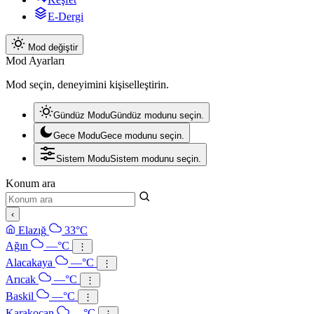
E-Dergi
Mod değiştir
Mod Ayarları
Mod seçin, deneyimini kişiselleştirin.
Gündüz Modu
Gündüz modunu seçin.
Gece Modu
Gece modunu seçin.
Sistem Modu
Sistem modunu seçin.
Konum ara
‹
Elazığ
33°C
Ağın
—°C
⋮
Alacakaya
—°C
⋮
Arıcak
—°C
⋮
Baskil
—°C
⋮
Karakoçan
—°C
⋮