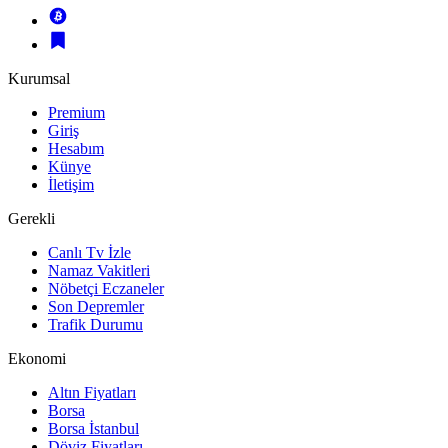
Kurumsal
Premium
Giriş
Hesabım
Künye
İletişim
Gerekli
Canlı Tv İzle
Namaz Vakitleri
Nöbetçi Eczaneler
Son Depremler
Trafik Durumu
Ekonomi
Altın Fiyatları
Borsa
Borsa İstanbul
Döviz Fiyatları