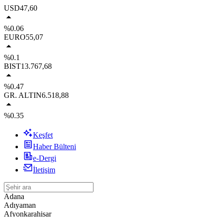
USD
47,60
%0.06
EURO
55,07
%0.1
BIST
13.767,68
%0.47
GR. ALTIN
6.518,88
%0.35
Keşfet
Haber Bülteni
e-Dergi
İletişim
Adana
Adıyaman
Afyonkarahisar