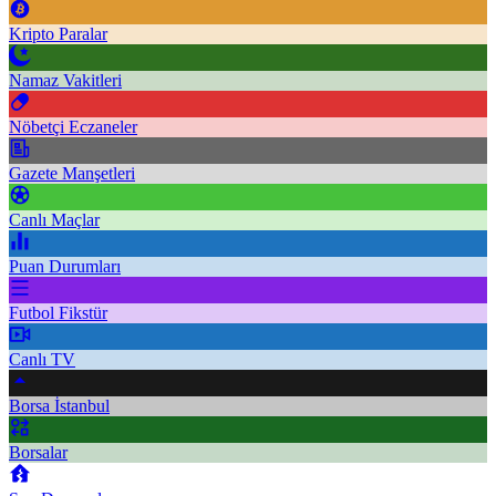
Kripto Paralar
Namaz Vakitleri
Nöbetçi Eczaneler
Gazete Manşetleri
Canlı Maçlar
Puan Durumları
Futbol Fikstür
Canlı TV
Borsa İstanbul
Borsalar