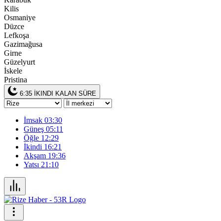
Kilis
Osmaniye
Düzce
Lefkoşa
Gazimağusa
Girne
Güzelyurt
İskele
Pristina
6:34
İKINDI KALAN SÜRE
İmsak
03:30
Güneş
05:11
Öğle
12:29
İkindi
16:21
Akşam
19:36
Yatsı
21:10