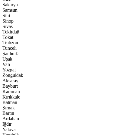
Sakarya
Samsun
Siirt
Sinop
Sivas
Tekirdağ
Tokat
Trabzon
Tunceli
Şanlıurfa
Uşak
Van
Yozgat
Zonguldak
Aksaray
Bayburt
Karaman
Kırıkkale
Batman
Şırnak
Bartın
Ardahan
Iğdır
Yalova
Karabük