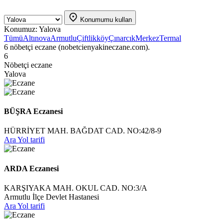
Konumumu kullan
Konumuz:
Yalova
Tümü
Altınova
Armutlu
Çiftlikköy
Çınarcık
Merkez
Termal
6 nöbetçi eczane (nobetcienyakineczane.com).
6
Nöbetçi eczane
Yalova
BÜŞRA Eczanesi
HÜRRİYET MAH. BAĞDAT CAD. NO:42/8-9
Ara
Yol tarifi
ARDA Eczanesi
KARŞIYAKA MAH. OKUL CAD. NO:3/A
Armutlu İlçe Devlet Hastanesi
Ara
Yol tarifi