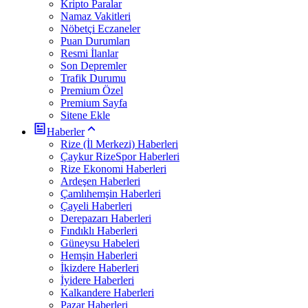
Kripto Paralar
Namaz Vakitleri
Nöbetçi Eczaneler
Puan Durumları
Resmi İlanlar
Son Depremler
Trafik Durumu
Premium Özel
Premium Sayfa
Sitene Ekle
Haberler
Rize (İl Merkezi) Haberleri
Çaykur RizeSpor Haberleri
Rize Ekonomi Haberleri
Ardeşen Haberleri
Çamlıhemşin Haberleri
Çayeli Haberleri
Derepazarı Haberleri
Fındıklı Haberleri
Güneysu Habeleri
Hemşin Haberleri
İkizdere Haberleri
İyidere Haberleri
Kalkandere Haberleri
Pazar Haberleri