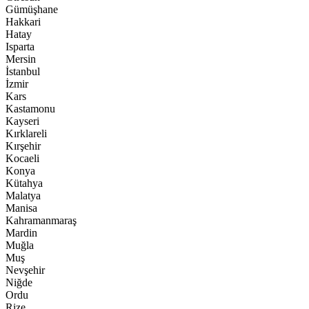
Gümüşhane
Hakkari
Hatay
Isparta
Mersin
İstanbul
İzmir
Kars
Kastamonu
Kayseri
Kırklareli
Kırşehir
Kocaeli
Konya
Kütahya
Malatya
Manisa
Kahramanmaraş
Mardin
Muğla
Muş
Nevşehir
Niğde
Ordu
Rize