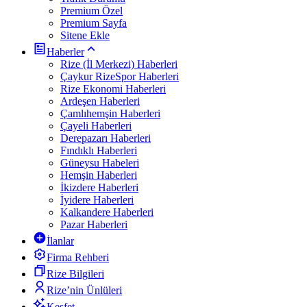
Premium Özel
Premium Sayfa
Sitene Ekle
Haberler
Rize (İl Merkezi) Haberleri
Çaykur RizeSpor Haberleri
Rize Ekonomi Haberleri
Ardeşen Haberleri
Çamlıhemşin Haberleri
Çayeli Haberleri
Derepazarı Haberleri
Fındıklı Haberleri
Güneysu Habeleri
Hemşin Haberleri
İkizdere Haberleri
İyidere Haberleri
Kalkandere Haberleri
Pazar Haberleri
İlanlar
Firma Rehberi
Rize Bilgileri
Rize’nin Ünlüleri
Keşfet