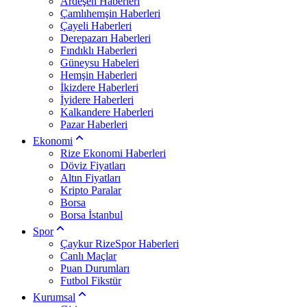
Ardeşen Haberleri
Çamlıhemşin Haberleri
Çayeli Haberleri
Derepazarı Haberleri
Fındıklı Haberleri
Güneysu Habeleri
Hemşin Haberleri
İkizdere Haberleri
İyidere Haberleri
Kalkandere Haberleri
Pazar Haberleri
Ekonomi
Rize Ekonomi Haberleri
Döviz Fiyatları
Altın Fiyatları
Kripto Paralar
Borsa
Borsa İstanbul
Spor
Çaykur RizeSpor Haberleri
Canlı Maçlar
Puan Durumları
Futbol Fikstür
Kurumsal