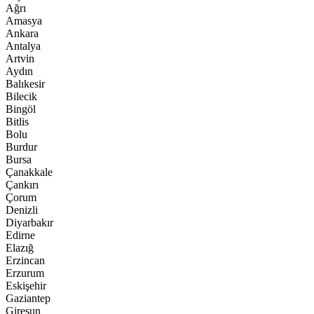
Ağrı
Amasya
Ankara
Antalya
Artvin
Aydın
Balıkesir
Bilecik
Bingöl
Bitlis
Bolu
Burdur
Bursa
Çanakkale
Çankırı
Çorum
Denizli
Diyarbakır
Edirne
Elazığ
Erzincan
Erzurum
Eskişehir
Gaziantep
Giresun