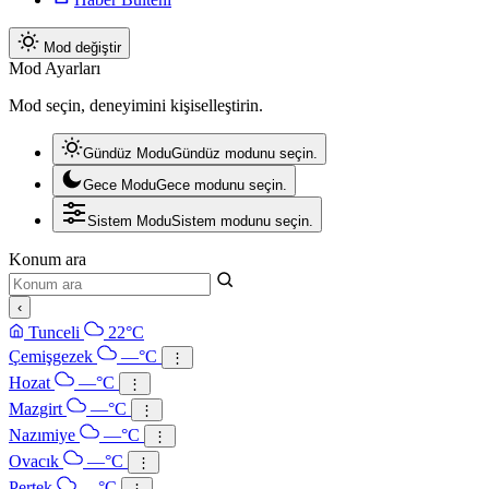
Mod değiştir
Mod Ayarları
Mod seçin, deneyimini kişiselleştirin.
Gündüz Modu
Gündüz modunu seçin.
Gece Modu
Gece modunu seçin.
Sistem Modu
Sistem modunu seçin.
Konum ara
‹
Tunceli
22°C
Çemişgezek
—°C
⋮
Hozat
—°C
⋮
Mazgirt
—°C
⋮
Nazımiye
—°C
⋮
Ovacık
—°C
⋮
Pertek
—°C
⋮