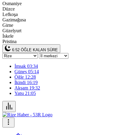
Osmaniye
Düzce
Lefkoşa
Gazimağusa
Girne
Güzelyurt
İskele
Pristina
6:52
ÖĞLE KALAN SÜRE
İmsak
03:34
Güneş
05:14
Öğle
12:28
İkindi
16:19
Akşam
19:32
Yatsı
21:05