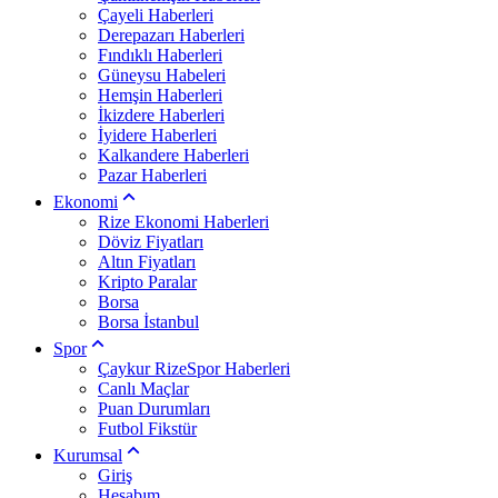
Çayeli Haberleri
Derepazarı Haberleri
Fındıklı Haberleri
Güneysu Habeleri
Hemşin Haberleri
İkizdere Haberleri
İyidere Haberleri
Kalkandere Haberleri
Pazar Haberleri
Ekonomi
Rize Ekonomi Haberleri
Döviz Fiyatları
Altın Fiyatları
Kripto Paralar
Borsa
Borsa İstanbul
Spor
Çaykur RizeSpor Haberleri
Canlı Maçlar
Puan Durumları
Futbol Fikstür
Kurumsal
Giriş
Hesabım