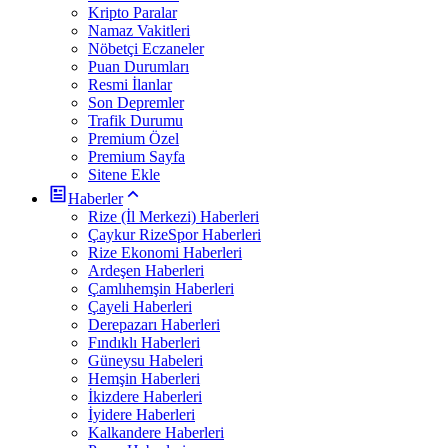
Kripto Paralar
Namaz Vakitleri
Nöbetçi Eczaneler
Puan Durumları
Resmi İlanlar
Son Depremler
Trafik Durumu
Premium Özel
Premium Sayfa
Sitene Ekle
Haberler
Rize (İl Merkezi) Haberleri
Çaykur RizeSpor Haberleri
Rize Ekonomi Haberleri
Ardeşen Haberleri
Çamlıhemşin Haberleri
Çayeli Haberleri
Derepazarı Haberleri
Fındıklı Haberleri
Güneysu Habeleri
Hemşin Haberleri
İkizdere Haberleri
İyidere Haberleri
Kalkandere Haberleri