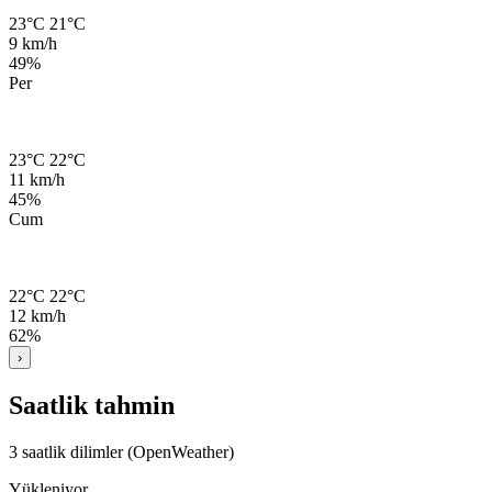
23°C
21°C
9 km/h
49%
Per
23°C
22°C
11 km/h
45%
Cum
22°C
22°C
12 km/h
62%
›
Saatlik tahmin
3 saatlik dilimler (OpenWeather)
Yükleniyor…