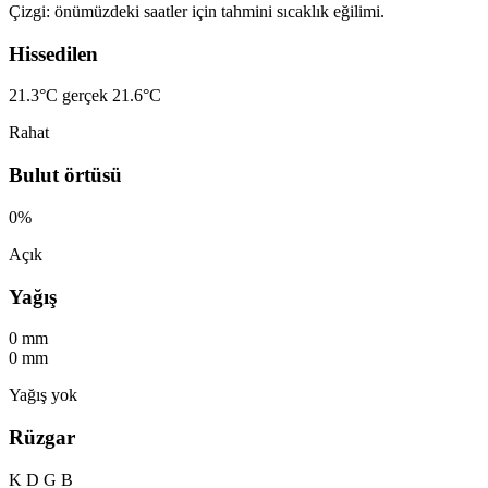
Çizgi: önümüzdeki saatler için tahmini sıcaklık eğilimi.
Hissedilen
21.3°C
gerçek 21.6°C
Rahat
Bulut örtüsü
0%
Açık
Yağış
0 mm
0 mm
Yağış yok
Rüzgar
K
D
G
B