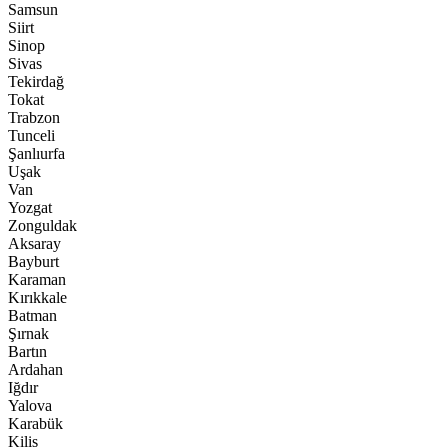
Samsun
Siirt
Sinop
Sivas
Tekirdağ
Tokat
Trabzon
Tunceli
Şanlıurfa
Uşak
Van
Yozgat
Zonguldak
Aksaray
Bayburt
Karaman
Kırıkkale
Batman
Şırnak
Bartın
Ardahan
Iğdır
Yalova
Karabük
Kilis