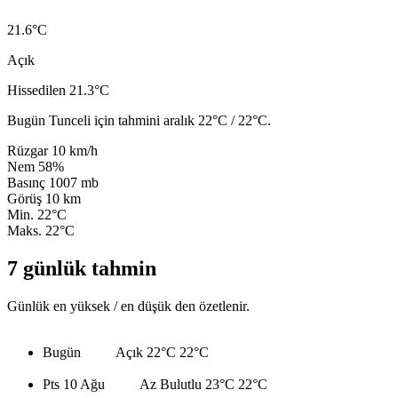
21.6
°C
Açık
Hissedilen 21.3°C
Bugün Tunceli için tahmini aralık 22°C / 22°C.
Rüzgar
10 km/h
Nem
58%
Basınç
1007 mb
Görüş
10 km
Min.
22°C
Maks.
22°C
7 günlük tahmin
Günlük en yüksek / en düşük den özetlenir.
Bugün
Açık
22°C
22°C
Pts 10 Ağu
Az Bulutlu
23°C
22°C