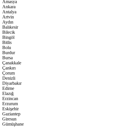
Amasya
Ankara
Antalya
Artvin
Aydın
Balıkesir
Bilecik
Bingöl
Bitlis
Bolu
Burdur
Bursa
Çanakkale
Çankırı
Çorum
Denizli
Diyarbakır
Edirne
Elazığ
Erzincan
Erzurum
Eskişehir
Gaziantep
Giresun
Gümüşhane