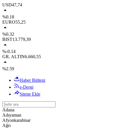
USD
47,74
%0.18
EURO
55,25
%0.32
BIST
13.779,39
%-0.14
GR. ALTIN
6.660,55
%2.59
Haber Bülteni
e-Dergi
Sitene Ekle
Adana
Adıyaman
Afyonkarahisar
Ağrı