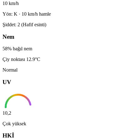
10 km/h
Yön: K · 10 km/h hamle
Şiddet: 2 (Hafif esinti)
Nem
58% bağıl nem
Çiy noktası 12.9°C
Normal
UV
10,2
Çok yüksek
HKİ