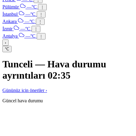
Pülümür
—°C
⋮
İstanbul
—°C
⋮
Ankara
—°C
⋮
İzmir
—°C
⋮
Antalya
—°C
⋮
›
°C
Tunceli — Hava durumu
ayrıntıları 02:35
Gününüz için öneriler ›
Güncel hava durumu