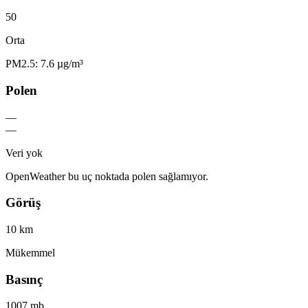
50
Orta
PM2.5: 7.6 µg/m³
Polen
—
—
Veri yok
OpenWeather bu uç noktada polen sağlamıyor.
Görüş
10 km
Mükemmel
Basınç
1007 mb