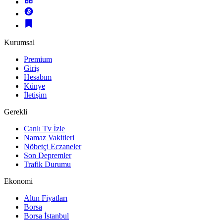
Kurumsal
Premium
Giriş
Hesabım
Künye
İletişim
Gerekli
Canlı Tv İzle
Namaz Vakitleri
Nöbetçi Eczaneler
Son Depremler
Trafik Durumu
Ekonomi
Altın Fiyatları
Borsa
Borsa İstanbul