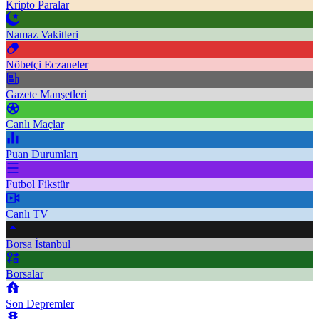
Kripto Paralar
Namaz Vakitleri
Nöbetçi Eczaneler
Gazete Manşetleri
Canlı Maçlar
Puan Durumları
Futbol Fikstür
Canlı TV
Borsa İstanbul
Borsalar
Son Depremler