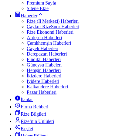
Premium Sayfa
Sitene Ekle
Haberler
Rize (İl Merkezi) Haberleri
Çaykur RizeSpor Haberleri
Rize Ekonomi Haberleri
Ardeşen Haberleri
Çamlıhemşin Haberleri
Çayeli Haberleri
Derepazarı Haberleri
Fındıklı Haberleri
Güneysu Habeleri
Hemşin Haberleri
İkizdere Haberleri
İyidere Haberleri
Kalkandere Haberleri
Pazar Haberleri
İlanlar
Firma Rehberi
Rize Bilgileri
Rize’nin Ünlüleri
Keşfet
Haber Bülteni