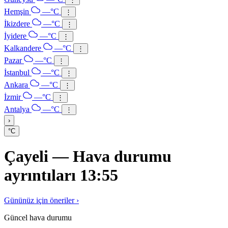
Hemşin
—°C
⋮
İkizdere
—°C
⋮
İyidere
—°C
⋮
Kalkandere
—°C
⋮
Pazar
—°C
⋮
İstanbul
—°C
⋮
Ankara
—°C
⋮
İzmir
—°C
⋮
Antalya
—°C
⋮
›
°C
Çayeli — Hava durumu
ayrıntıları 13:55
Gününüz için öneriler ›
Güncel hava durumu