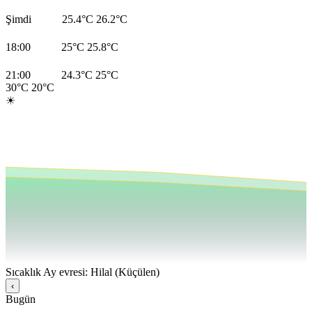
Şimdi
25.4°C
26.2°C
18:00
25°C
25.8°C
21:00
24.3°C
25°C
30°C
20°C
☀
Sıcaklık
Ay evresi: Hilal (Küçülen)
‹
Bugün