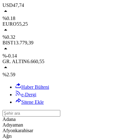
USD
47,74
%0.18
EURO
55,25
%0.32
BIST
13.779,39
%-0.14
GR. ALTIN
6.660,55
%2.59
Haber Bülteni
e-Dergi
Sitene Ekle
Adana
Adıyaman
Afyonkarahisar
Ağrı