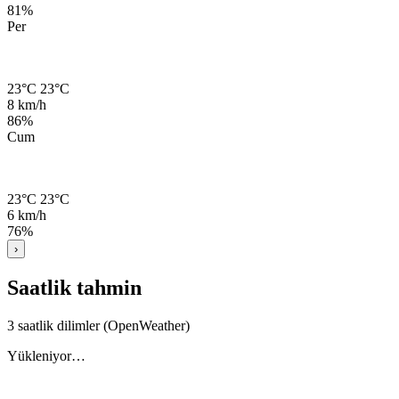
81%
Per
23°C
23°C
8 km/h
86%
Cum
23°C
23°C
6 km/h
76%
›
Saatlik tahmin
3 saatlik dilimler (OpenWeather)
Yükleniyor…