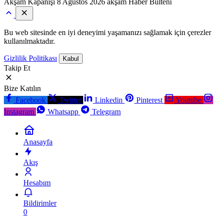
Akşam Kapanışı
8 Ağustos 2026 akşam Haber Bülteni
Bu web sitesinde en iyi deneyimi yaşamanızı sağlamak için çerezler
kullanılmaktadır.
Gizlilik Politikası
Kabul
Takip Et
Bize Katılın
Facebook
Twitter
Linkedin
Pinterest
Youtube
Instagram
Whatsapp
Telegram
Anasayfa
Akış
Hesabım
Bildirimler
0