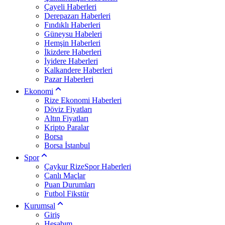
Çayeli Haberleri
Derepazarı Haberleri
Fındıklı Haberleri
Güneysu Habeleri
Hemşin Haberleri
İkizdere Haberleri
İyidere Haberleri
Kalkandere Haberleri
Pazar Haberleri
Ekonomi
Rize Ekonomi Haberleri
Döviz Fiyatları
Altın Fiyatları
Kripto Paralar
Borsa
Borsa İstanbul
Spor
Çaykur RizeSpor Haberleri
Canlı Maçlar
Puan Durumları
Futbol Fikstür
Kurumsal
Giriş
Hesabım