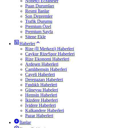
Nöbetçi Eczaneler
Puan Durumları
Resmi İlanlar
Son Depremler
Trafik Durumu
Premium Özel
Premium Sayfa
Sitene Ekle
Haberler
Rize (İl Merkezi) Haberleri
Çaykur RizeSpor Haberleri
Rize Ekonomi Haberleri
Ardeşen Haberleri
Çamlıhemşin Haberleri
Çayeli Haberleri
Derepazarı Haberleri
Fındıklı Haberleri
Güneysu Habeleri
Hemşin Haberleri
İkizdere Haberleri
İyidere Haberleri
Kalkandere Haberleri
Pazar Haberleri
İlanlar