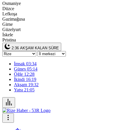
Osmaniye
Düzce
Lefkoşa
Gazimağusa
Girne
Güzelyurt
İskele
Pristina
2:36
AKŞAM KALAN SÜRE
İmsak
03:34
Güneş
05:14
Öğle
12:28
İkindi
16:19
Akşam
19:32
Yatsı
21:05