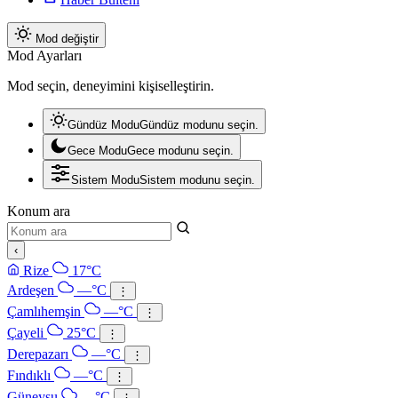
Mod değiştir
Mod Ayarları
Mod seçin, deneyimini kişiselleştirin.
Gündüz Modu
Gündüz modunu seçin.
Gece Modu
Gece modunu seçin.
Sistem Modu
Sistem modunu seçin.
Konum ara
‹
Rize
17°C
Ardeşen
—°C
⋮
Çamlıhemşin
—°C
⋮
Çayeli
25°C
⋮
Derepazarı
—°C
⋮
Fındıklı
—°C
⋮
Güneysu
—°C
⋮