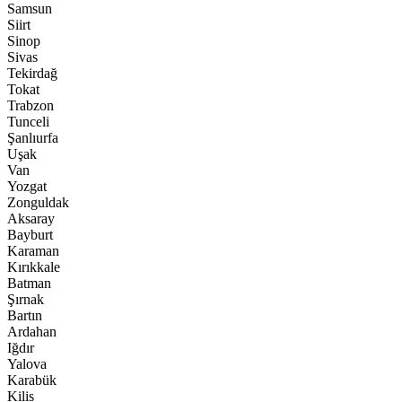
Samsun
Siirt
Sinop
Sivas
Tekirdağ
Tokat
Trabzon
Tunceli
Şanlıurfa
Uşak
Van
Yozgat
Zonguldak
Aksaray
Bayburt
Karaman
Kırıkkale
Batman
Şırnak
Bartın
Ardahan
Iğdır
Yalova
Karabük
Kilis