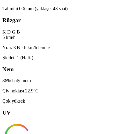
Tahmini 0.6 mm (yaklaşık 48 saat)
Rüzgar
K
D
G
B
5 km/h
Yön: KB · 6 km/h hamle
Şiddet: 1 (Hafif)
Nem
86% bağıl nem
Çiy noktası 22.9°C
Çok yüksek
UV