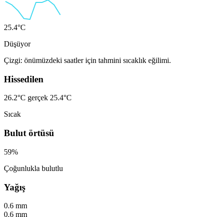
25.4°C
Düşüyor
Çizgi: önümüzdeki saatler için tahmini sıcaklık eğilimi.
Hissedilen
26.2°C
gerçek 25.4°C
Sıcak
Bulut örtüsü
59%
Çoğunlukla bulutlu
Yağış
0.6 mm
0.6 mm