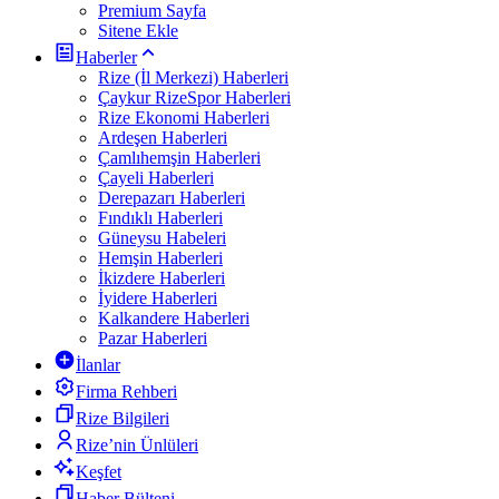
Premium Sayfa
Sitene Ekle
Haberler
Rize (İl Merkezi) Haberleri
Çaykur RizeSpor Haberleri
Rize Ekonomi Haberleri
Ardeşen Haberleri
Çamlıhemşin Haberleri
Çayeli Haberleri
Derepazarı Haberleri
Fındıklı Haberleri
Güneysu Habeleri
Hemşin Haberleri
İkizdere Haberleri
İyidere Haberleri
Kalkandere Haberleri
Pazar Haberleri
İlanlar
Firma Rehberi
Rize Bilgileri
Rize’nin Ünlüleri
Keşfet
Haber Bülteni