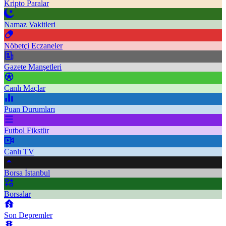
Kripto Paralar
Namaz Vakitleri
Nöbetçi Eczaneler
Gazete Manşetleri
Canlı Maçlar
Puan Durumları
Futbol Fikstür
Canlı TV
Borsa İstanbul
Borsalar
Son Depremler