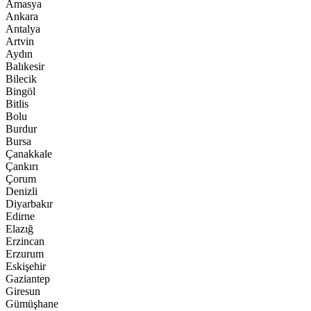
Amasya
Ankara
Antalya
Artvin
Aydın
Balıkesir
Bilecik
Bingöl
Bitlis
Bolu
Burdur
Bursa
Çanakkale
Çankırı
Çorum
Denizli
Diyarbakır
Edirne
Elazığ
Erzincan
Erzurum
Eskişehir
Gaziantep
Giresun
Gümüşhane