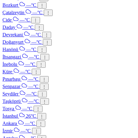
Bozkurt
—°C
⋮
Çatalzeytin
—°C
⋮
Cide
—°C
⋮
Daday
—°C
⋮
Devrekani
—°C
⋮
Doğanyurt
—°C
⋮
Hanönü
—°C
⋮
İhsangazi
—°C
⋮
İnebolu
—°C
⋮
Küre
—°C
⋮
Pınarbaşı
—°C
⋮
Şenpazar
—°C
⋮
Seydiler
—°C
⋮
Taşköprü
—°C
⋮
Tosya
—°C
⋮
İstanbul
26°C
⋮
Ankara
—°C
⋮
İzmir
—°C
⋮