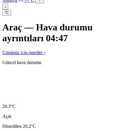
Antalya
—°C
⋮
›
°C
Araç — Hava durumu
ayrıntıları 04:47
Gününüz için öneriler ›
Güncel hava durumu
20.3
°C
Açık
Hissedilen 20.2°C