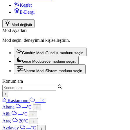
Keşfet
E-Dergi
Mod değiştir
Mod Ayarları
Mod seçin, deneyimini kişiselleştirin.
Gündüz Modu
Gündüz modunu seçin.
Gece Modu
Gece modunu seçin.
Sistem Modu
Sistem modunu seçin.
Konum ara
‹
Kastamonu
—°C
Abana
—°C
⋮
Ağlı
—°C
⋮
Araç
20°C
⋮
Azdavay
—°C
⋮