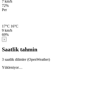
7 km/h
72%
Per
17°C
16°C
9 km/h
69%
›
Saatlik tahmin
3 saatlik dilimler (OpenWeather)
Yükleniyor…