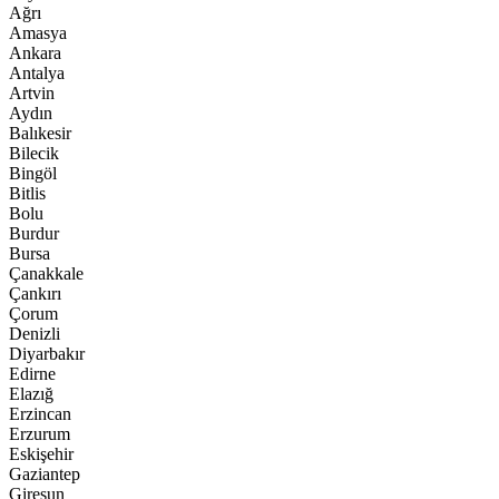
Ağrı
Amasya
Ankara
Antalya
Artvin
Aydın
Balıkesir
Bilecik
Bingöl
Bitlis
Bolu
Burdur
Bursa
Çanakkale
Çankırı
Çorum
Denizli
Diyarbakır
Edirne
Elazığ
Erzincan
Erzurum
Eskişehir
Gaziantep
Giresun