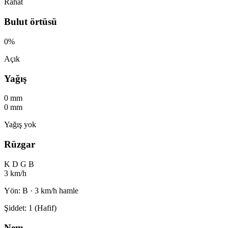
Rahat
Bulut örtüsü
0%
Açık
Yağış
0 mm
0 mm
Yağış yok
Rüzgar
K
D
G
B
3 km/h
Yön: B · 3 km/h hamle
Şiddet: 1 (Hafif)
Nem