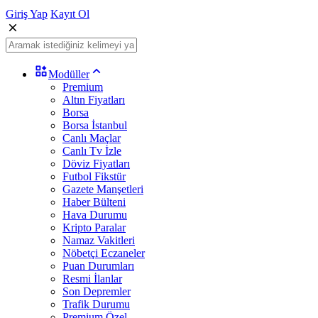
Giriş Yap
Kayıt Ol
Modüller
Premium
Altın Fiyatları
Borsa
Borsa İstanbul
Canlı Maçlar
Canlı Tv İzle
Döviz Fiyatları
Futbol Fikstür
Gazete Manşetleri
Haber Bülteni
Hava Durumu
Kripto Paralar
Namaz Vakitleri
Nöbetçi Eczaneler
Puan Durumları
Resmi İlanlar
Son Depremler
Trafik Durumu
Premium Özel