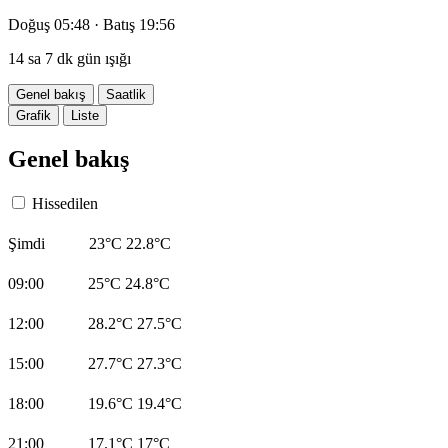
Doğuş 05:48 · Batış 19:56
14 sa 7 dk gün ışığı
Genel bakış
Saatlik
Grafik
Liste
Genel bakış
Hissedilen
Şimdi
23°C
22.8°C
09:00
25°C
24.8°C
12:00
28.2°C
27.5°C
15:00
27.7°C
27.3°C
18:00
19.6°C
19.4°C
21:00
17.1°C
17°C