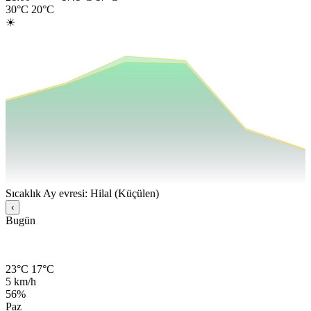
30°C
20°C
☀
Sıcaklık
Ay evresi: Hilal (Küçülen)
‹
Bugün
23°C
17°C
5 km/h
56%
Paz