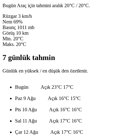
Bugün Araç için tahmini aralık 20°C / 20°C.
Rüzgar
3 km/h
Nem
69%
Basınç
1011 mb
Görüş
10 km
Min.
20°C
Maks.
20°C
7 günlük tahmin
Günlük en yüksek / en düşük den özetlenir.
Bugün
Açık
23°C
17°C
Paz 9 Ağu
Açık
16°C
15°C
Pts 10 Ağu
Açık
16°C
16°C
Sal 11 Ağu
Açık
17°C
16°C
Çar 12 Ağu
Açık
17°C
16°C