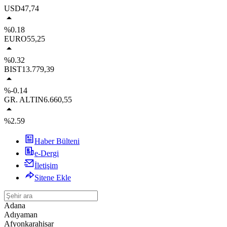
USD
47,74
%0.18
EURO
55,25
%0.32
BIST
13.779,39
%-0.14
GR. ALTIN
6.660,55
%2.59
Haber Bülteni
e-Dergi
İletişim
Sitene Ekle
Adana
Adıyaman
Afyonkarahisar