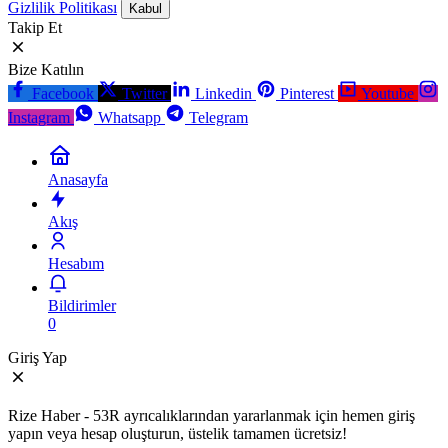
Gizlilik Politikası
Kabul
Takip Et
Bize Katılın
Facebook
Twitter
Linkedin
Pinterest
Youtube
Instagram
Whatsapp
Telegram
Anasayfa
Akış
Hesabım
Bildirimler
0
Giriş Yap
Rize Haber - 53R ayrıcalıklarından yararlanmak için hemen giriş
yapın veya hesap oluşturun, üstelik tamamen ücretsiz!