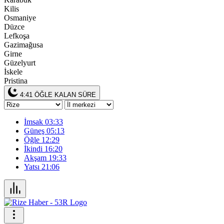
Kilis
Osmaniye
Düzce
Lefkoşa
Gazimağusa
Girne
Güzelyurt
İskele
Pristina
4:41
ÖĞLE KALAN SÜRE
İmsak
03:33
Güneş
05:13
Öğle
12:29
İkindi
16:20
Akşam
19:33
Yatsı
21:06