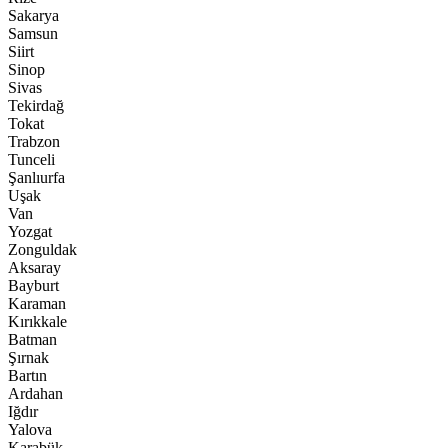
Sakarya
Samsun
Siirt
Sinop
Sivas
Tekirdağ
Tokat
Trabzon
Tunceli
Şanlıurfa
Uşak
Van
Yozgat
Zonguldak
Aksaray
Bayburt
Karaman
Kırıkkale
Batman
Şırnak
Bartın
Ardahan
Iğdır
Yalova
Karabük