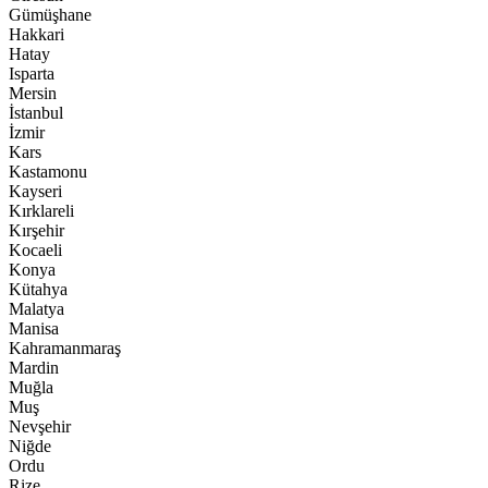
Gümüşhane
Hakkari
Hatay
Isparta
Mersin
İstanbul
İzmir
Kars
Kastamonu
Kayseri
Kırklareli
Kırşehir
Kocaeli
Konya
Kütahya
Malatya
Manisa
Kahramanmaraş
Mardin
Muğla
Muş
Nevşehir
Niğde
Ordu
Rize