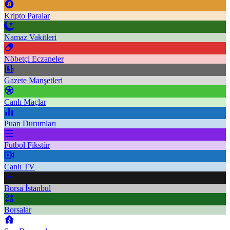
Kripto Paralar
Namaz Vakitleri
Nöbetçi Eczaneler
Gazete Manşetleri
Canlı Maçlar
Puan Durumları
Futbol Fikstür
Canlı TV
Borsa İstanbul
Borsalar