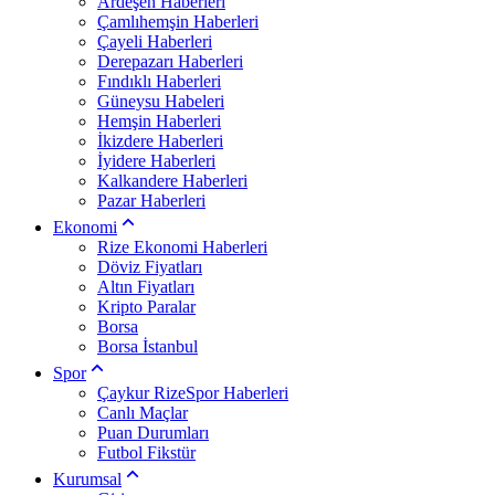
Ardeşen Haberleri
Çamlıhemşin Haberleri
Çayeli Haberleri
Derepazarı Haberleri
Fındıklı Haberleri
Güneysu Habeleri
Hemşin Haberleri
İkizdere Haberleri
İyidere Haberleri
Kalkandere Haberleri
Pazar Haberleri
Ekonomi
Rize Ekonomi Haberleri
Döviz Fiyatları
Altın Fiyatları
Kripto Paralar
Borsa
Borsa İstanbul
Spor
Çaykur RizeSpor Haberleri
Canlı Maçlar
Puan Durumları
Futbol Fikstür
Kurumsal