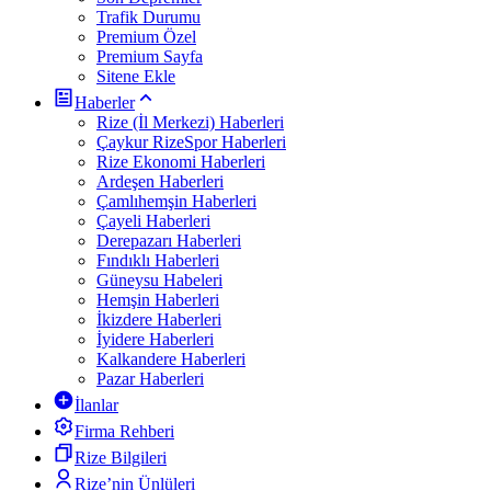
Trafik Durumu
Premium Özel
Premium Sayfa
Sitene Ekle
Haberler
Rize (İl Merkezi) Haberleri
Çaykur RizeSpor Haberleri
Rize Ekonomi Haberleri
Ardeşen Haberleri
Çamlıhemşin Haberleri
Çayeli Haberleri
Derepazarı Haberleri
Fındıklı Haberleri
Güneysu Habeleri
Hemşin Haberleri
İkizdere Haberleri
İyidere Haberleri
Kalkandere Haberleri
Pazar Haberleri
İlanlar
Firma Rehberi
Rize Bilgileri
Rize’nin Ünlüleri