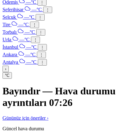
Ödemiş
—°C
⋮
Seferihisar
—°C
⋮
Selçuk
—°C
⋮
Tire
—°C
⋮
Torbalı
—°C
⋮
Urla
—°C
⋮
İstanbul
—°C
⋮
Ankara
—°C
⋮
Antalya
—°C
⋮
›
°C
Bayındır — Hava durumu
ayrıntıları 07:26
Gününüz için öneriler ›
Güncel hava durumu