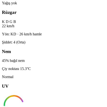
Yağış yok
Rüzgar
K
D
G
B
22 km/h
Yön: KD · 26 km/h hamle
Şiddet: 4 (Orta)
Nem
45% bağıl nem
Çiy noktası 15.3°C
Normal
UV