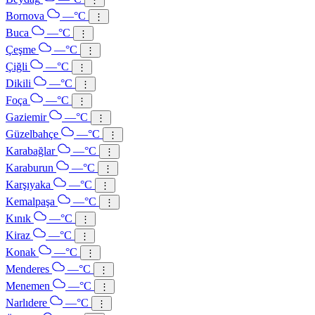
Bornova
—°C
⋮
Buca
—°C
⋮
Çeşme
—°C
⋮
Çiğli
—°C
⋮
Dikili
—°C
⋮
Foça
—°C
⋮
Gaziemir
—°C
⋮
Güzelbahçe
—°C
⋮
Karabağlar
—°C
⋮
Karaburun
—°C
⋮
Karşıyaka
—°C
⋮
Kemalpaşa
—°C
⋮
Kınık
—°C
⋮
Kiraz
—°C
⋮
Konak
—°C
⋮
Menderes
—°C
⋮
Menemen
—°C
⋮
Narlıdere
—°C
⋮