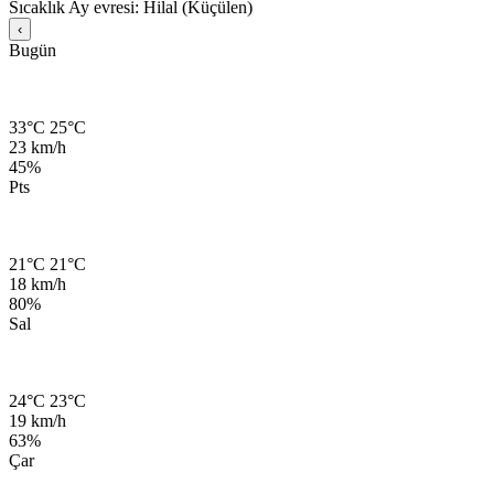
Sıcaklık
Ay evresi: Hilal (Küçülen)
‹
Bugün
33°C
25°C
23 km/h
45%
Pts
21°C
21°C
18 km/h
80%
Sal
24°C
23°C
19 km/h
63%
Çar