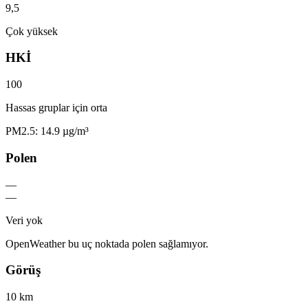
9,5
Çok yüksek
HKİ
100
Hassas gruplar için orta
PM2.5: 14.9 µg/m³
Polen
—
—
Veri yok
OpenWeather bu uç noktada polen sağlamıyor.
Görüş
10 km