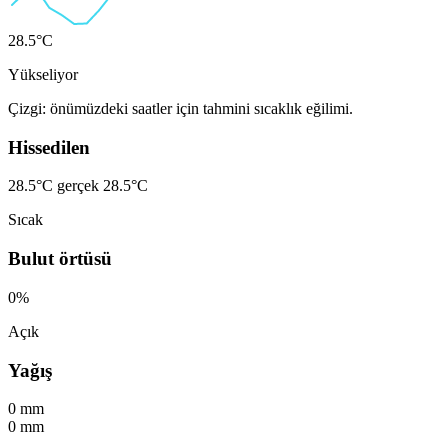
28.5°C
Yükseliyor
Çizgi: önümüzdeki saatler için tahmini sıcaklık eğilimi.
Hissedilen
28.5°C
gerçek 28.5°C
Sıcak
Bulut örtüsü
0%
Açık
Yağış
0 mm
0 mm