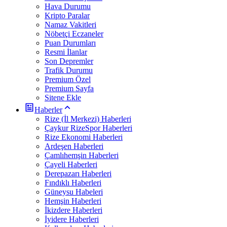
Hava Durumu
Kripto Paralar
Namaz Vakitleri
Nöbetçi Eczaneler
Puan Durumları
Resmi İlanlar
Son Depremler
Trafik Durumu
Premium Özel
Premium Sayfa
Sitene Ekle
Haberler
Rize (İl Merkezi) Haberleri
Çaykur RizeSpor Haberleri
Rize Ekonomi Haberleri
Ardeşen Haberleri
Çamlıhemşin Haberleri
Çayeli Haberleri
Derepazarı Haberleri
Fındıklı Haberleri
Güneysu Habeleri
Hemşin Haberleri
İkizdere Haberleri
İyidere Haberleri