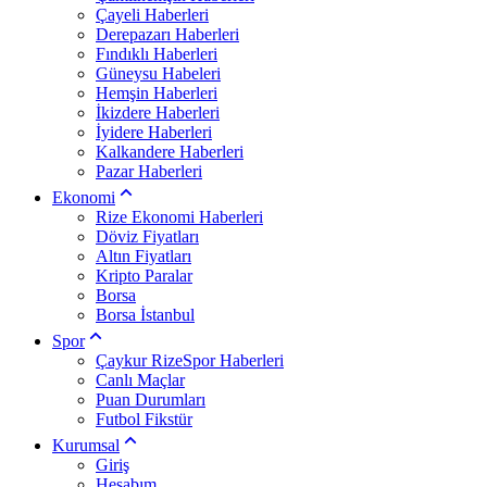
Çayeli Haberleri
Derepazarı Haberleri
Fındıklı Haberleri
Güneysu Habeleri
Hemşin Haberleri
İkizdere Haberleri
İyidere Haberleri
Kalkandere Haberleri
Pazar Haberleri
Ekonomi
Rize Ekonomi Haberleri
Döviz Fiyatları
Altın Fiyatları
Kripto Paralar
Borsa
Borsa İstanbul
Spor
Çaykur RizeSpor Haberleri
Canlı Maçlar
Puan Durumları
Futbol Fikstür
Kurumsal
Giriş
Hesabım