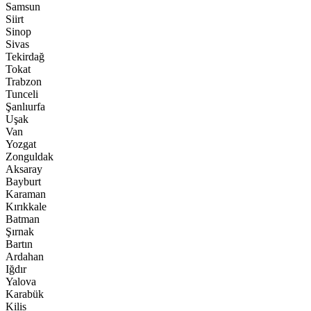
Samsun
Siirt
Sinop
Sivas
Tekirdağ
Tokat
Trabzon
Tunceli
Şanlıurfa
Uşak
Van
Yozgat
Zonguldak
Aksaray
Bayburt
Karaman
Kırıkkale
Batman
Şırnak
Bartın
Ardahan
Iğdır
Yalova
Karabük
Kilis