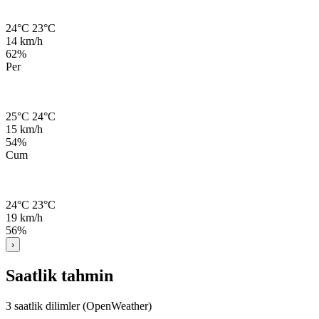
24°C
23°C
14 km/h
62%
Per
25°C
24°C
15 km/h
54%
Cum
24°C
23°C
19 km/h
56%
›
Saatlik tahmin
3 saatlik dilimler (OpenWeather)