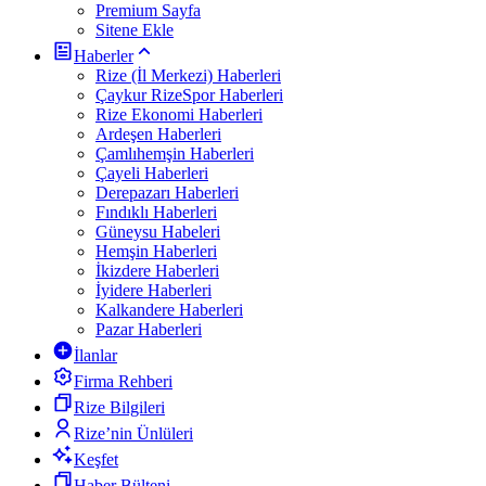
Premium Sayfa
Sitene Ekle
Haberler
Rize (İl Merkezi) Haberleri
Çaykur RizeSpor Haberleri
Rize Ekonomi Haberleri
Ardeşen Haberleri
Çamlıhemşin Haberleri
Çayeli Haberleri
Derepazarı Haberleri
Fındıklı Haberleri
Güneysu Habeleri
Hemşin Haberleri
İkizdere Haberleri
İyidere Haberleri
Kalkandere Haberleri
Pazar Haberleri
İlanlar
Firma Rehberi
Rize Bilgileri
Rize’nin Ünlüleri
Keşfet
Haber Bülteni