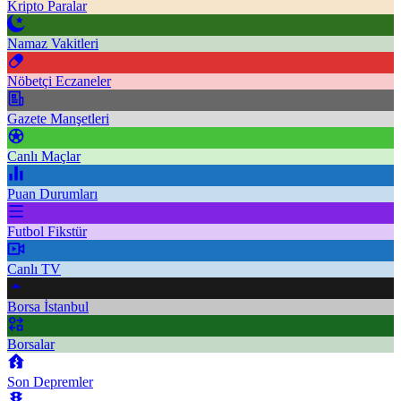
Kripto Paralar
Namaz Vakitleri
Nöbetçi Eczaneler
Gazete Manşetleri
Canlı Maçlar
Puan Durumları
Futbol Fikstür
Canlı TV
Borsa İstanbul
Borsalar
Son Depremler