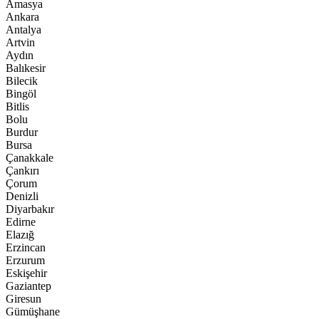
Amasya
Ankara
Antalya
Artvin
Aydın
Balıkesir
Bilecik
Bingöl
Bitlis
Bolu
Burdur
Bursa
Çanakkale
Çankırı
Çorum
Denizli
Diyarbakır
Edirne
Elazığ
Erzincan
Erzurum
Eskişehir
Gaziantep
Giresun
Gümüşhane