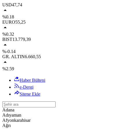
USD
47,74
%0.18
EURO
55,25
%0.32
BIST
13.779,39
%-0.14
GR. ALTIN
6.660,55
%2.59
Haber Bülteni
e-Dergi
Sitene Ekle
Adana
Adıyaman
Afyonkarahisar
Ağrı