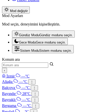
Mod değiştir
Mod Ayarları
Mod seçin, deneyimini kişiselleştirin.
Gündüz Modu
Gündüz modunu seçin.
Gece Modu
Gece modunu seçin.
Sistem Modu
Sistem modunu seçin.
Konum ara
‹
İzmir
—°C
Aliağa
—°C
⋮
Balçova
—°C
⋮
Bayındır
28°C
⋮
Bayraklı
—°C
⋮
Bergama
—°C
⋮
Beydağ
—°C
⋮