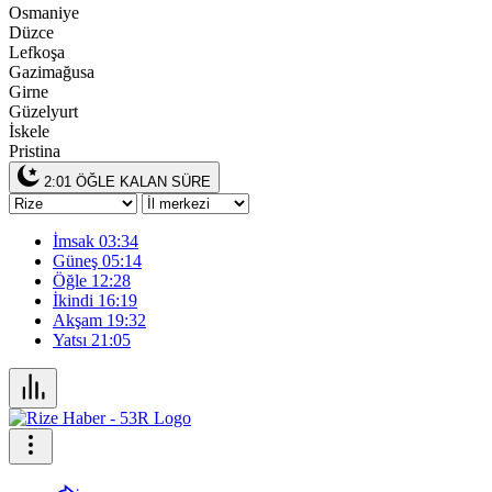
Osmaniye
Düzce
Lefkoşa
Gazimağusa
Girne
Güzelyurt
İskele
Pristina
2:01
ÖĞLE KALAN SÜRE
İmsak
03:34
Güneş
05:14
Öğle
12:28
İkindi
16:19
Akşam
19:32
Yatsı
21:05