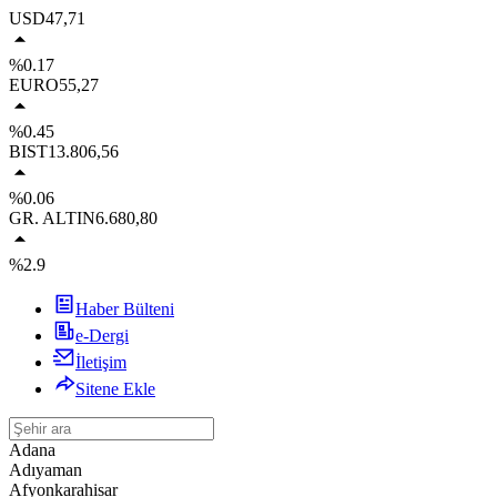
USD
47,71
%0.17
EURO
55,27
%0.45
BIST
13.806,56
%0.06
GR. ALTIN
6.680,80
%2.9
Haber Bülteni
e-Dergi
İletişim
Sitene Ekle
Adana
Adıyaman
Afyonkarahisar