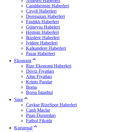
Ardeşen Haberleri
Çamlıhemşin Haberleri
Çayeli Haberleri
Derepazarı Haberleri
Fındıklı Haberleri
Güneysu Habeleri
Hemşin Haberleri
İkizdere Haberleri
İyidere Haberleri
Kalkandere Haberleri
Pazar Haberleri
Ekonomi
Rize Ekonomi Haberleri
Döviz Fiyatları
Altın Fiyatları
Kripto Paralar
Borsa
Borsa İstanbul
Spor
Çaykur RizeSpor Haberleri
Canlı Maçlar
Puan Durumları
Futbol Fikstür
Kurumsal