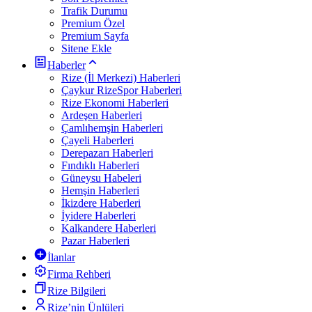
Trafik Durumu
Premium Özel
Premium Sayfa
Sitene Ekle
Haberler
Rize (İl Merkezi) Haberleri
Çaykur RizeSpor Haberleri
Rize Ekonomi Haberleri
Ardeşen Haberleri
Çamlıhemşin Haberleri
Çayeli Haberleri
Derepazarı Haberleri
Fındıklı Haberleri
Güneysu Habeleri
Hemşin Haberleri
İkizdere Haberleri
İyidere Haberleri
Kalkandere Haberleri
Pazar Haberleri
İlanlar
Firma Rehberi
Rize Bilgileri
Rize’nin Ünlüleri