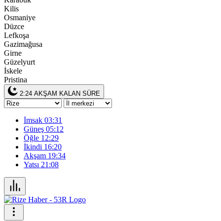
Kilis
Osmaniye
Düzce
Lefkoşa
Gazimağusa
Girne
Güzelyurt
İskele
Pristina
2:24
AKŞAM KALAN SÜRE
İmsak
03:31
Güneş
05:12
Öğle
12:29
İkindi
16:20
Akşam
19:34
Yatsı
21:08