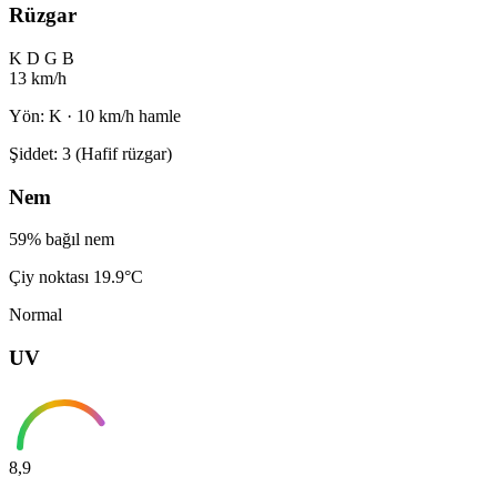
Rüzgar
K
D
G
B
13 km/h
Yön: K · 10 km/h hamle
Şiddet: 3 (Hafif rüzgar)
Nem
59% bağıl nem
Çiy noktası 19.9°C
Normal
UV
8,9