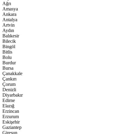
Ağrı
Amasya
Ankara
Antalya
Artvin
Aydın
Balıkesir
Bilecik
Bingöl
Bitlis
Bolu
Burdur
Bursa
Çanakkale
Çankırı
Çorum
Denizli
Diyarbakır
Edirne
Elazığ
Erzincan
Erzurum
Eskişehir
Gaziantep
Giresun