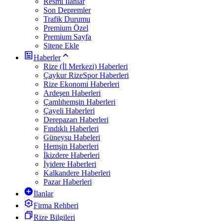
Resmi İlanlar
Son Depremler
Trafik Durumu
Premium Özel
Premium Sayfa
Sitene Ekle
Haberler
Rize (İl Merkezi) Haberleri
Çaykur RizeSpor Haberleri
Rize Ekonomi Haberleri
Ardeşen Haberleri
Çamlıhemşin Haberleri
Çayeli Haberleri
Derepazarı Haberleri
Fındıklı Haberleri
Güneysu Habeleri
Hemşin Haberleri
İkizdere Haberleri
İyidere Haberleri
Kalkandere Haberleri
Pazar Haberleri
İlanlar
Firma Rehberi
Rize Bilgileri