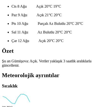
Cts 8 Ağu
Açık
20°C
19°C
Paz 9 Ağu
Açık
21°C
20°C
Pts 10 Ağu
Parçalı Az Bulutlu
20°C
20°C
Sal 11 Ağu
Az Bulutlu
20°C
20°C
Çar 12 Ağu
Açık
20°C
20°C
Özet
Şu an Gümüşova: Açık. Veriler yaklaşık 3 saatlik aralıklarla
güncellenir.
Meteorolojik ayrıntılar
Sıcaklık