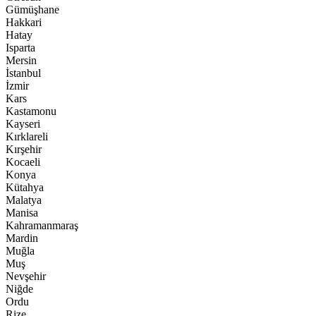
Gümüşhane
Hakkari
Hatay
Isparta
Mersin
İstanbul
İzmir
Kars
Kastamonu
Kayseri
Kırklareli
Kırşehir
Kocaeli
Konya
Kütahya
Malatya
Manisa
Kahramanmaraş
Mardin
Muğla
Muş
Nevşehir
Niğde
Ordu
Rize