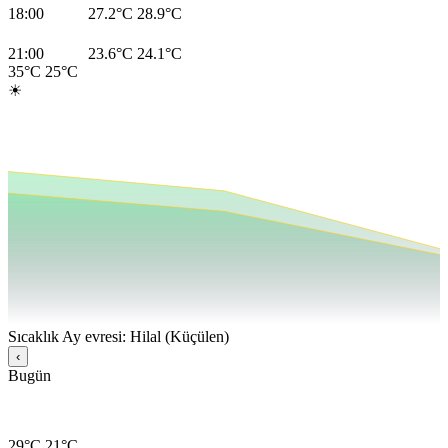
18:00
27.2°C
28.9°C
21:00
23.6°C
24.1°C
35°C
25°C
☀
Sıcaklık
Ay evresi: Hilal (Küçülen)
‹
Bugün
29°C
21°C