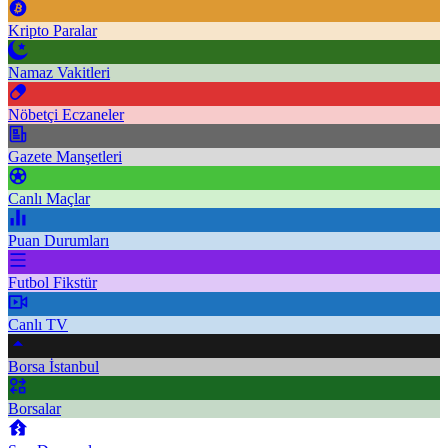
Kripto Paralar
Namaz Vakitleri
Nöbetçi Eczaneler
Gazete Manşetleri
Canlı Maçlar
Puan Durumları
Futbol Fikstür
Canlı TV
Borsa İstanbul
Borsalar