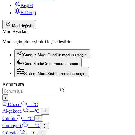
Keşfet
E-Dergi
Mod değiştir
Mod Ayarları
Mod seçin, deneyimini kişiselleştirin.
Gündüz Modu
Gündüz modunu seçin.
Gece Modu
Gece modunu seçin.
Sistem Modu
Sistem modunu seçin.
Konum ara
‹
Düzce
—°C
Akçakoca
—°C
⋮
Çilimli
—°C
⋮
Cumayeri
—°C
⋮
Gölyaka
—°C
⋮