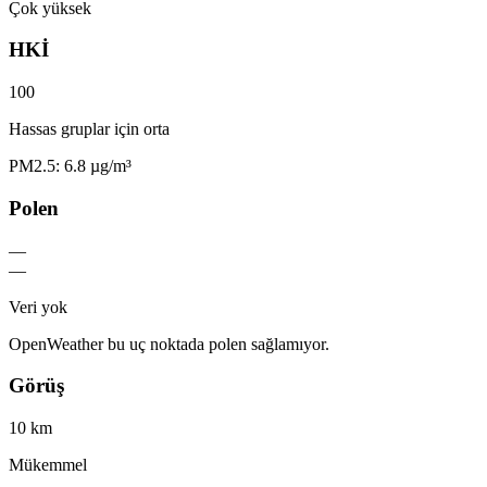
Çok yüksek
HKİ
100
Hassas gruplar için orta
PM2.5: 6.8 µg/m³
Polen
—
—
Veri yok
OpenWeather bu uç noktada polen sağlamıyor.
Görüş
10 km
Mükemmel