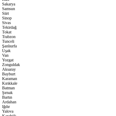
Sakarya
Samsun
Siirt
Sinop
Sivas
Tekirdağ
Tokat
Trabzon
Tunceli
Şanlıurfa
Uşak
Van
Yozgat
Zonguldak
Aksaray
Bayburt
Karaman
Kırıkkale
Batman
Şırnak
Bartın
Ardahan
Iğdır
Yalova
Karabük