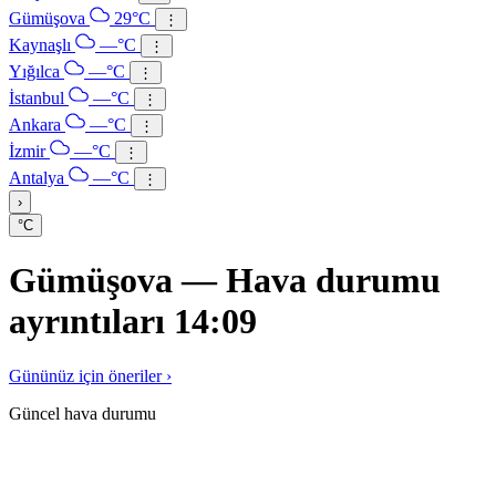
Gümüşova
29°C
⋮
Kaynaşlı
—°C
⋮
Yığılca
—°C
⋮
İstanbul
—°C
⋮
Ankara
—°C
⋮
İzmir
—°C
⋮
Antalya
—°C
⋮
›
°C
Gümüşova — Hava durumu
ayrıntıları 14:09
Gününüz için öneriler ›
Güncel hava durumu