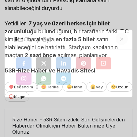
kartlar dışında tüm Passolig kartlarla satın
alınabileceğini duyurdu.
Yetkililer,
7 yaş ve üzeri herkes için bilet
zorunluluğu
bulunduğunu, bir taraftarın farklı T.C.
kimlik numaralarıyla
en fazla 5 bilet
satın
alabileceğini de hatırlattı. Stadyum kapılarının
maçtan
2 saat önce
açılması planlanıyor.
53R-Rize Haber ve Havadis Sitesi
Beğendim
Harika
Haha
Vay
Üzgün
Kızgın
Bizi Takip Edin
Rize Haber - 53R Sitemizdeki Son Gelişmelerden
Haberdar Olmak için Haber Bültenimize Üye
Olunuz