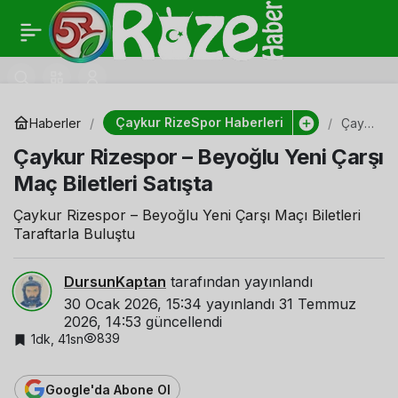
Recep Uçar “Hazırız ve
0
Paylaş
İnançlıyız”
Çaykur RizeSpor Haberleri
Haberler
Çayk
ur
Çaykur Rizespor – Beyoğlu Yeni Çarşı
Rizes
por –
Maç Biletleri Satışta
Beyo
ğlu
Yeni
Çaykur Rizespor – Beyoğlu Yeni Çarşı Maçı Biletleri
Çarşı
Taraftarla Buluştu
Maç
Biletl
eri
DursunKaptan
tarafından yayınlandı
Satışt
30 Ocak 2026, 15:34
yayınlandı
31 Temmuz
a
2026, 14:53
güncellendi
839
1dk, 41sn
Google'da Abone Ol