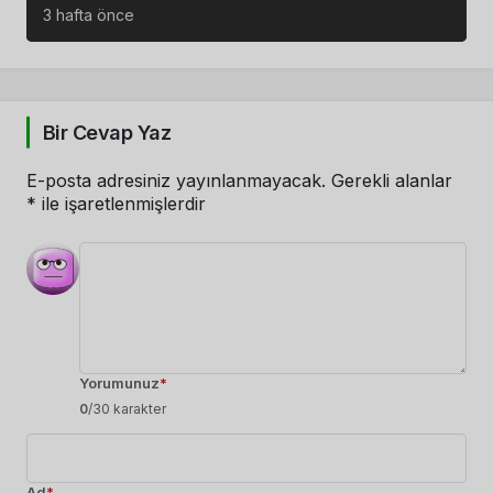
3 hafta önce
3 ay önce
Bir Cevap Yaz
E-posta adresiniz yayınlanmayacak.
Gerekli alanlar
*
ile işaretlenmişlerdir
Yorumunuz
*
0
/30 karakter
Ad
*