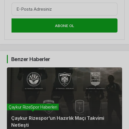
ABONE OL
Benzer Haberler
Çaykur RizeSpor Haberleri
Çaykur RizeSpor Haberleri
Çaykur Rizespor’un Hazırlık Maçı Takvimi
Çaykur Rizespor – Tümosan Konyaspor Maçı
Netleşti
Biletleri Satışta