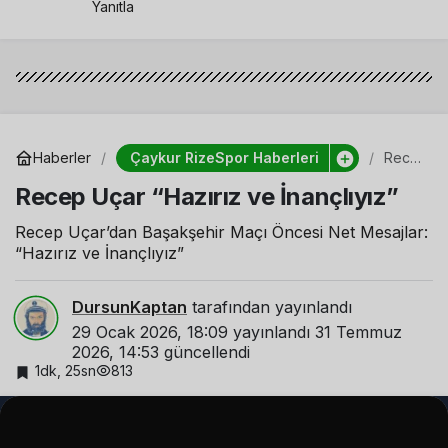
Yanıtla
Çaykur RizeSpor Haberleri
Haberler
Rece
p
Recep Uçar “Hazırız ve İnançlıyız”
Uçar
“Hazı
rız ve
Recep Uçar’dan Başakşehir Maçı Öncesi Net Mesajlar:
İnançl
“Hazırız ve İnançlıyız”
ıyız”
DursunKaptan
tarafından yayınlandı
29 Ocak 2026, 18:09
yayınlandı
31 Temmuz
2026, 14:53
güncellendi
813
1dk, 25sn