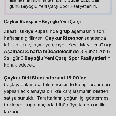
günü Beyoğlu Yeni Çarşı Spor Faaliyetleri’ni
konuk etmeye hazırlanıyor. Çaykur Didi
Stadı’nda saat 18.00’de başlayacak olan bu kritik
Çaykur Rizespor – Beyoğlu Yeni Çarşı
3. hafta mücadelesi öncesinde, karşılaşmanın
Ziraat Türkiye Kupası’nda
biletleri kulüp…
grup
aşamasının son
haftasına girilirken,
Çaykur Rizespor
sahasında
kritik bir karşılaşmaya çıkıyor. Yeşil Mavililer,
Grup
Aşaması 3. hafta mücadelesinde
3 Şubat 2026
Salı günü
Beyoğlu Yeni Çarşı Spor Faaliyetleri
’ni
konuk edecek.
Çaykur Didi Stadı’nda saat 18.00’de
başlayacak mücadele öncesinde kulüp tarafından
yapılan açıklamayla birlikte karşılaşmanın biletleri
satışa sunuldu. Taraftarların yoğun ilgi göstermesi
beklenen kupa maçında tribün fiyatları da netlik
kazandı.