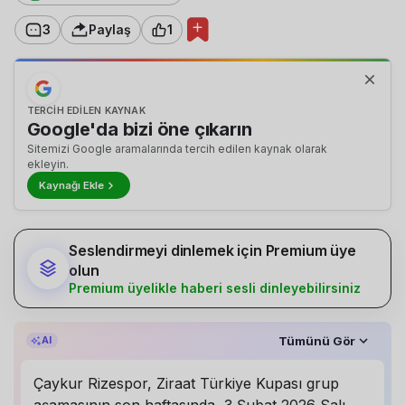
3
Paylaş
1
TERCIH EDILEN KAYNAK
Google'da bizi öne çıkarın
Sitemizi Google aramalarında tercih edilen kaynak olarak
ekleyin.
Kaynağı Ekle
Seslendirmeyi dinlemek için Premium üye
olun
Premium üyelikle haberi sesli dinleyebilirsiniz
Özet, 53RAI’ın yapay zekâ desteğiyle oluşturuldu.
Tümünü Gör
AI
Çaykur Rizespor, Ziraat Türkiye Kupası grup
aşamasının son haftasında, 3 Şubat 2026 Salı