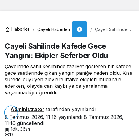
Haberler
Çayeli Haberleri
Çayeli Sahilinde
Kafede Gece
Yangını: Ekipler
Çayeli Sahilinde Kafede Gece
Seferber Oldu
Yangını: Ekipler Seferber Oldu
Çayeli'nde sahil kesiminde faaliyet gösteren bir kafede
gece saatlerinde çıkan yangın paniğe neden oldu. Kısa
sürede büyüyen alevlere itfaiye ekipleri müdahale
ederken, olayda can kaybı ya da yaralanma
yaşanmadığı öğrenildi.
Administrator
tarafından yayınlandı
8 Temmuz 2026, 11:16
yayınlandı
8 Temmuz 2026,
11:16
güncellendi
1dk, 36sn
13