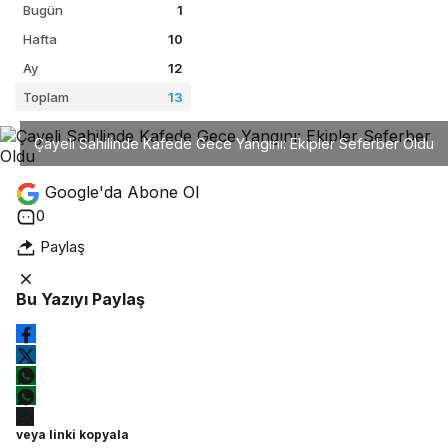
Bugün
1
Hafta
10
Ay
12
Toplam
13
Çayeli Sahilinde Kafede Gece Yangını: Ekipler Seferber Oldu
Google'da Abone Ol
0
Paylaş
Bu Yazıyı Paylaş
veya linki kopyala