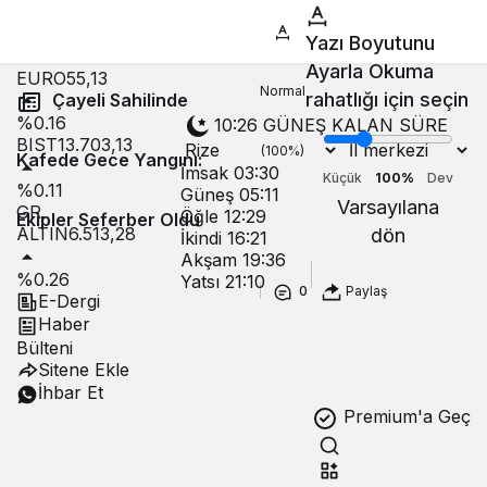
USD
47,59
Yazı Boyutunu
%0.02
Ayarla
Okuma
EURO
55,13
Normal
rahatlığı için seçin
Çayeli Sahilinde
%0.16
10:25
GÜNEŞ KALAN SÜRE
BIST
13.703,13
(100%)
Kafede Gece Yangını:
İmsak
03:30
Küçük
100%
Dev
%0.11
Güneş
05:11
Varsayılana
GR.
Öğle
12:29
Ekipler Seferber Oldu
ALTIN
6.513,28
dön
İkindi
16:21
Akşam
19:36
%0.26
Yatsı
21:10
0
Paylaş
E-Dergi
Haber
Bülteni
Sitene Ekle
İhbar Et
Premium'a Geç