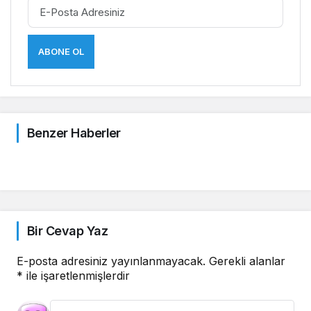
ABONE OL
Çayeli Haberleri
Çayeli Haberleri
Çayeli’nde Enderun Usulü Teravih Namazına
CHP Heyeti Çayeli’ne Ziyaret
Yoğun İlgi
Benzer Haberler
3 ay önce
5 ay önce
Bir Cevap Yaz
E-posta adresiniz yayınlanmayacak.
Gerekli alanlar
*
ile işaretlenmişlerdir