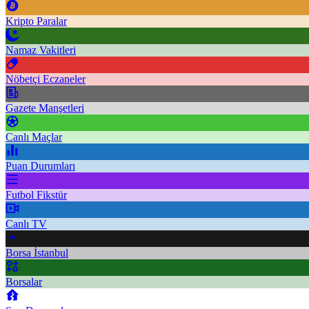
Kripto Paralar
Namaz Vakitleri
Nöbetçi Eczaneler
Gazete Manşetleri
Canlı Maçlar
Puan Durumları
Futbol Fikstür
Canlı TV
Borsa İstanbul
Borsalar