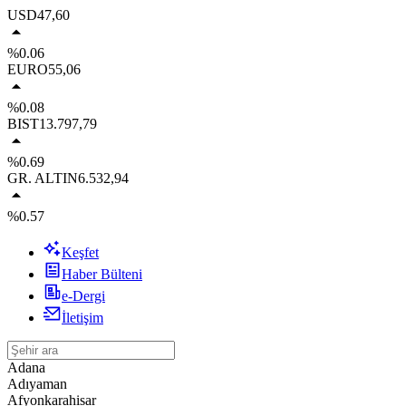
USD
47,60
%0.06
EURO
55,06
%0.08
BIST
13.797,79
%0.69
GR. ALTIN
6.532,94
%0.57
Keşfet
Haber Bülteni
e-Dergi
İletişim
Adana
Adıyaman
Afyonkarahisar