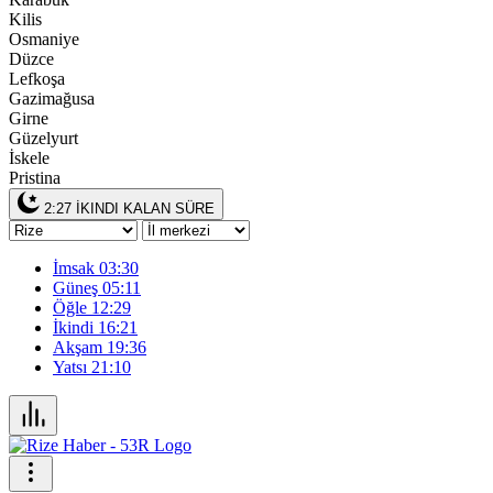
Kilis
Osmaniye
Düzce
Lefkoşa
Gazimağusa
Girne
Güzelyurt
İskele
Pristina
2:27
İKINDI KALAN SÜRE
İmsak
03:30
Güneş
05:11
Öğle
12:29
İkindi
16:21
Akşam
19:36
Yatsı
21:10