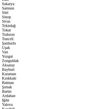
Sakarya
Samsun
Siirt
Sinop
Sivas
Tekirdağ
Tokat
Trabzon
Tunceli
Şanlıurfa
Uşak
Van
Yozgat
Zonguldak
Aksaray
Bayburt
Karaman
Kırıkkale
Batman
Şırnak
Bartın
Ardahan
Iğdır
Yalova
Karabük