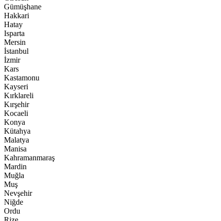
Gümüşhane
Hakkari
Hatay
Isparta
Mersin
İstanbul
İzmir
Kars
Kastamonu
Kayseri
Kırklareli
Kırşehir
Kocaeli
Konya
Kütahya
Malatya
Manisa
Kahramanmaraş
Mardin
Muğla
Muş
Nevşehir
Niğde
Ordu
Rize