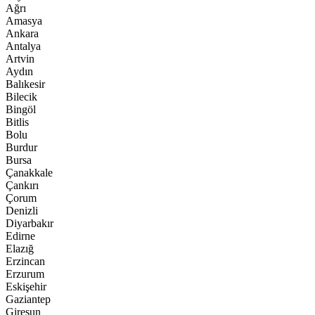
Ağrı
Amasya
Ankara
Antalya
Artvin
Aydın
Balıkesir
Bilecik
Bingöl
Bitlis
Bolu
Burdur
Bursa
Çanakkale
Çankırı
Çorum
Denizli
Diyarbakır
Edirne
Elazığ
Erzincan
Erzurum
Eskişehir
Gaziantep
Giresun