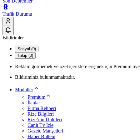
Son Depremler
Trafik Durumu
Bildirimler
Sosyal (0)
Takip (0)
Reklam görmemek ve özel içeriklere erişmek için Premium üyel
Bildiriminiz bulunmamaktadır.
Modüller
Premium
İlanlar
Firma Rehberi
Rize Bilgileri
Rize’nin Ünlüleri
Canlı Tv İzle
Gazete Manşetleri
Haber Bülteni