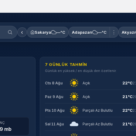
‹
⋮
Sakarya
—°C
Adapazarı
—°C
Akyazı
7 GÜNLÜK TAHMIN
Günlük en yüksek / en düşük den özetlenir.
22°C
Cts 8 Ağu
Açık
2
21°C
Paz 9 Ağu
Açık
2
22°C
Pts 10 Ağu
Parçalı Az Bulutlu
2
INÇ
21°C
Sal 11 Ağu
Parçalı Az Bulutlu
2
9 mb