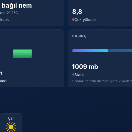
Facebook
Twitter
bağıl nem
8,8
ası 21.2°C
Linkedin
Pinterest
üksek
Çok yüksek
Youtube
Instagram
BASINÇ
Whatsapp
Telegram
1009 mb
m
Stabil
mel
Sonraki tahmin dilimine göre kıyaslam
Çar