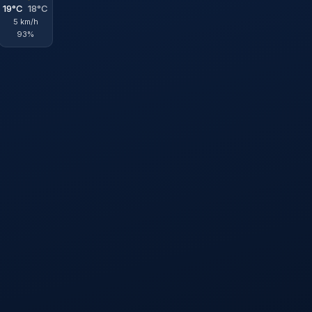
19°C
18°C
5 km/h
93%