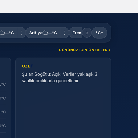
Sistem Modu
Sistem modunu seçin.
›
⋮
⋮
⋮
—°C
Arifiye
—°C
Erenler
—°C
°C
Ferizli
—
GÜNÜNÜZ IÇIN ÖNERILER ›
ÖZET
Şu an Söğütlü: Açık. Veriler yaklaşık 3
saatlik aralıklarla güncellenir.
1°C
0°C
1°C
0°C