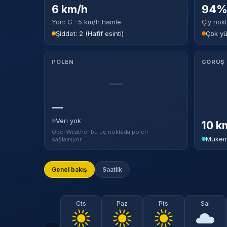
6 km/h
94% 
Yön: G · 5 km/h hamle
Çiy nokt
Şiddet: 2 (Hafif esinti)
Çok y
POLEN
GÖRÜŞ
—
—
Veri yok
10 k
OpenWeather bu uç noktada polen
Mükem
sağlamıyor.
Genel bakış
Saatlik
Cts
Paz
Pts
Sal