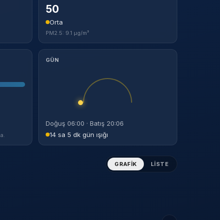
50
Orta
PM2.5: 9.1 µg/m³
GÜN
Doğuş 06:00 · Batış 20:06
14 sa 5 dk gün ışığı
a.
GRAFIK
LISTE