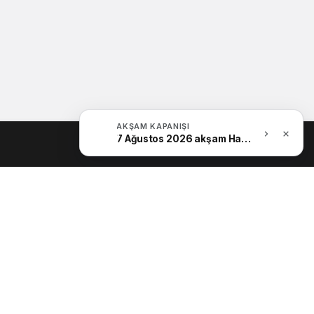
AKŞAM KAPANIŞI
7 Ağustos 2026 akşam Haber Bülteni
Bültenimize Katılın
ABONE OL
Hemen ücretsiz üye olun ve yeni
güncellemelerden haberdar olan ilk kişi olun.