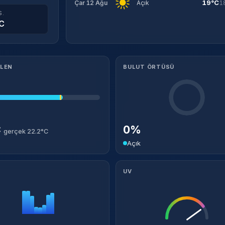
19°C
Çar 12 Ağu
Açık
1
S.
C
ILEN
BULUT ÖRTÜSÜ
C
0%
gerçek 22.2°C
Açık
UV
Takip Et