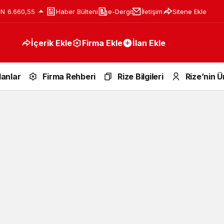
IN
6.660,55
Haber Bülteni
e-Dergi
İletişim
Sitene Ekle
İçerik Ekle
Firma Ekle
İlan Ekle
lanlar
Firma Rehberi
Rize Bilgileri
Rize’nin Ü