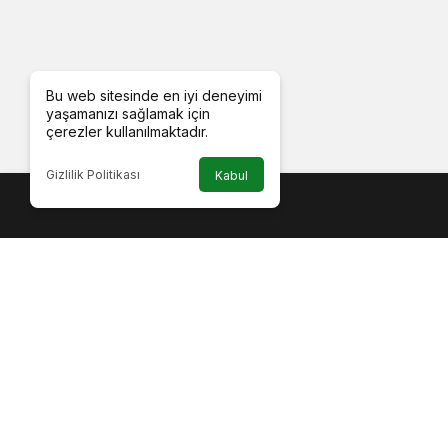
Bu web sitesinde en iyi deneyimi
yaşamanızı sağlamak için
çerezler kullanılmaktadır.
Gizlilik Politikası
Kabul
Kurumsal
Gerekli
Premium
Canlı Tv 
Giriş
Namaz Va
Hesabım
Nöbetçi 
Künye
Son Dep
İletişim
Trafik D