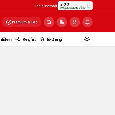
2:00
Veri alınamadı!
İMSAK KALAN SÜRE
Premium'a Geç
nlüleri
Keşfet
E-Dergi
Mod
değiştir
Gündüz Modu
Gündüz modunu seçin.
Gece Modu
Gece modunu seçin.