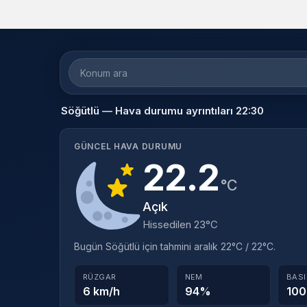
Konum
ara
Söğütlü — Hava durumu ayrıntıları 22:30
GÜNCEL HAVA DURUMU
22.2
°C
Açık
Hissedilen 23°C
Bugün Söğütlü için tahmini aralık 22°C / 22°C.
RÜZGAR
NEM
BAS
6 km/h
94%
100