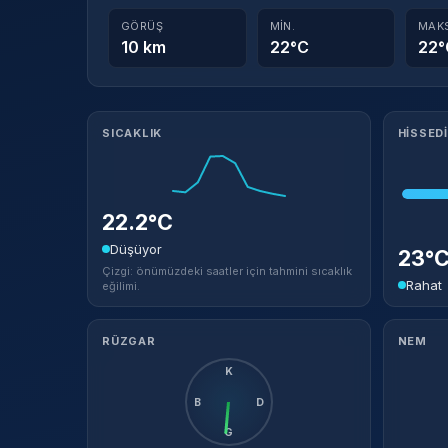
GÖRÜŞ
MIN.
MAK
10 km
22°C
22°
Meteorolojik ayrıntılar
SICAKLIK
HISSED
22.2°C
Düşüyor
23°
Çizgi: önümüzdeki saatler için tahmini sıcaklık
Rahat
eğilimi.
RÜZGAR
NEM
K
B
D
G