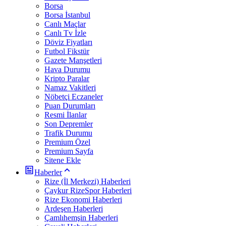
Borsa
Borsa İstanbul
Canlı Maçlar
Canlı Tv İzle
Döviz Fiyatları
Futbol Fikstür
Gazete Manşetleri
Hava Durumu
Kripto Paralar
Namaz Vakitleri
Nöbetçi Eczaneler
Puan Durumları
Resmi İlanlar
Son Depremler
Trafik Durumu
Premium Özel
Premium Sayfa
Sitene Ekle
Haberler
Rize (İl Merkezi) Haberleri
Çaykur RizeSpor Haberleri
Rize Ekonomi Haberleri
Ardeşen Haberleri
Çamlıhemşin Haberleri