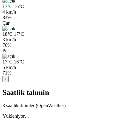
17°C
16°C
4 km/h
83%
Çar
18°C
17°C
3 km/h
76%
Per
17°C
16°C
5 km/h
71%
›
Saatlik tahmin
3 saatlik dilimler (OpenWeather)
Yükleniyor…