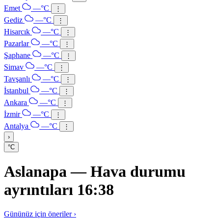
Emet
—°C
⋮
Gediz
—°C
⋮
Hisarcık
—°C
⋮
Pazarlar
—°C
⋮
Şaphane
—°C
⋮
Simav
—°C
⋮
Tavşanlı
—°C
⋮
İstanbul
—°C
⋮
Ankara
—°C
⋮
İzmir
—°C
⋮
Antalya
—°C
⋮
›
°C
Aslanapa — Hava durumu
ayrıntıları 16:38
Gününüz için öneriler ›