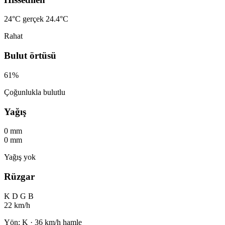
24°C
gerçek 24.4°C
Rahat
Bulut örtüsü
61%
Çoğunlukla bulutlu
Yağış
0 mm
0 mm
Yağış yok
Rüzgar
K
D
G
B
22 km/h
Yön: K · 36 km/h hamle