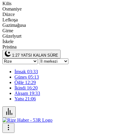
Kilis
Osmaniye
Düzce
Lefkoşa
Gazimağusa
Girne
Güzelyurt
İskele
Pristina
1:27
YATSI KALAN SÜRE
İmsak
03:33
Güneş
05:13
Öğle
12:29
İkindi
16:20
Akşam
19:33
Yatsı
21:06