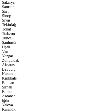
Sakarya
Samsun
Siirt
Sinop
Sivas
Tekirdağ
Tokat
Trabzon
Tunceli
Şanlıurfa
Uşak
Van
Yozgat
Zonguldak
Aksaray
Bayburt
Karaman
Kırıkkale
Batman
Şırnak
Bartın
Ardahan
Iğdır
Yalova
Karabük