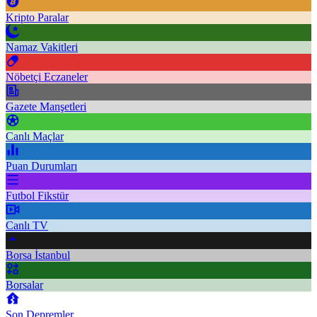
Kripto Paralar
Namaz Vakitleri
Nöbetçi Eczaneler
Gazete Manşetleri
Canlı Maçlar
Puan Durumları
Futbol Fikstür
Canlı TV
Borsa İstanbul
Borsalar
Son Depremler