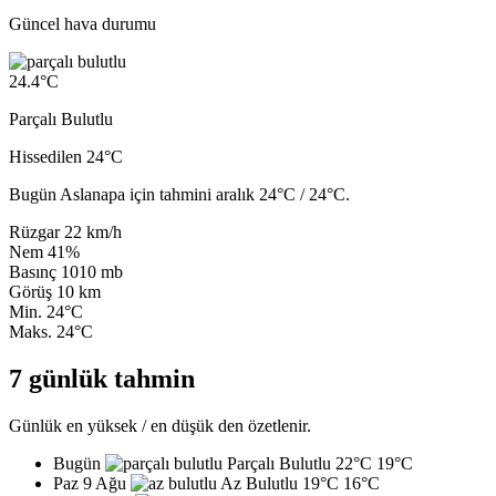
Güncel hava durumu
24.4
°C
Parçalı Bulutlu
Hissedilen 24°C
Bugün Aslanapa için tahmini aralık 24°C / 24°C.
Rüzgar
22 km/h
Nem
41%
Basınç
1010 mb
Görüş
10 km
Min.
24°C
Maks.
24°C
7 günlük tahmin
Günlük en yüksek / en düşük den özetlenir.
Bugün
Parçalı Bulutlu
22°C
19°C
Paz 9 Ağu
Az Bulutlu
19°C
16°C