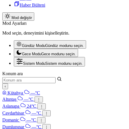
Haber Bülteni
Mod değiştir
Mod Ayarları
Mod seçin, deneyimini kişiselleştirin.
Gündüz Modu
Gündüz modunu seçin.
Gece Modu
Gece modunu seçin.
Sistem Modu
Sistem modunu seçin.
Konum ara
‹
Kütahya
—°C
Altıntaş
—°C
⋮
Aslanapa
24°C
⋮
Çavdarhisar
—°C
⋮
Domaniç
—°C
⋮
Dumlupınar
—°C
⋮