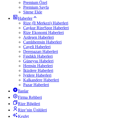
Premium Özel
Premium Sayfa
Sitene Ekle
Haberler
Rize (İl Merkezi) Haberleri
Çaykur RizeSpor Haberleri
Rize Ekonomi Haberleri
Ardeşen Haberleri
Çamlıhemşin Haberleri
Çayeli Haberleri
Derepazarı Haberleri
Fındıklı Haberleri
Güneysu Habeleri
Hemşin Haberleri
İkizdere Haberleri
İyidere Haberleri
Kalkandere Haberleri
Pazar Haberleri
İlanlar
Firma Rehberi
Rize Bilgileri
Rize’nin Ünlüleri
Keşfet