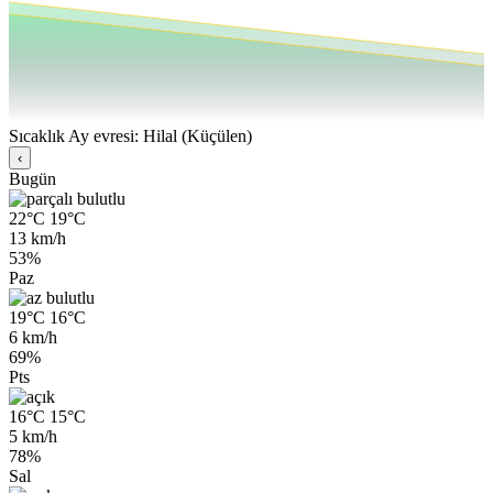
Sıcaklık
Ay evresi: Hilal (Küçülen)
‹
Bugün
22°C
19°C
13 km/h
53%
Paz
19°C
16°C
6 km/h
69%
Pts
16°C
15°C
5 km/h
78%
Sal