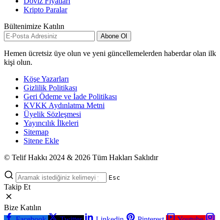
Döviz Fiyatları
Kripto Paralar
Bültenimize Katılın
Abone Ol
Hemen ücretsiz üye olun ve yeni güncellemelerden haberdar olan ilk
kişi olun.
Köşe Yazarları
Gizlilik Politikası
Geri Ödeme ve İade Politikası
KVKK Aydınlatma Metni
Üyelik Sözleşmesi
Yayıncılık İlkeleri
Sitemap
Sitene Ekle
© Telif Hakkı 2024 & 2026 Tüm Hakları Saklıdır
Esc
Takip Et
Bize Katılın
Facebook
Twitter
Linkedin
Pinterest
Youtube