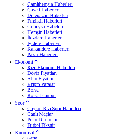
Çamlıhemşin Haberleri
Çayeli Haberleri
Derepazarı Haberleri
Fındıklı Haberleri
Güneysu Habeleri
Hemşin Haberleri
İkizdere Haberleri
İyidere Haberleri
Kalkandere Haberleri
Pazar Haberleri
Ekonomi
Rize Ekonomi Haberleri
Döviz Fiyatları
Altın Fiyatları
Kripto Paralar
Borsa
Borsa İstanbul
Spor
Çaykur RizeSpor Haberleri
Canlı Maçlar
Puan Durumları
Futbol Fikstür
Kurumsal
Giriş