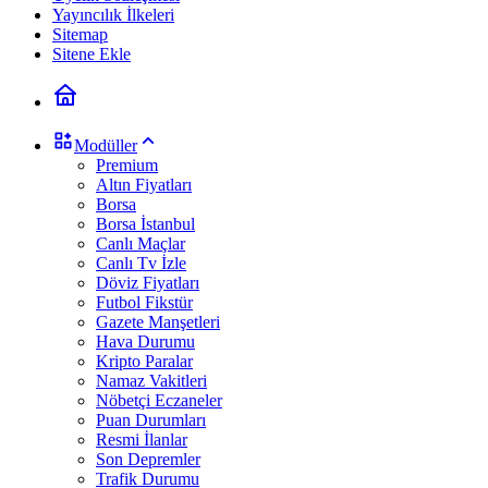
Yayıncılık İlkeleri
Sitemap
Sitene Ekle
Modüller
Premium
Altın Fiyatları
Borsa
Borsa İstanbul
Canlı Maçlar
Canlı Tv İzle
Döviz Fiyatları
Futbol Fikstür
Gazete Manşetleri
Hava Durumu
Kripto Paralar
Namaz Vakitleri
Nöbetçi Eczaneler
Puan Durumları
Resmi İlanlar
Son Depremler
Trafik Durumu