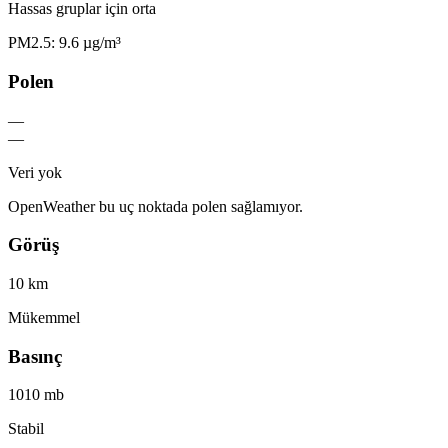
Hassas gruplar için orta
PM2.5: 9.6 µg/m³
Polen
—
—
Veri yok
OpenWeather bu uç noktada polen sağlamıyor.
Görüş
10 km
Mükemmel
Basınç
1010 mb
Stabil