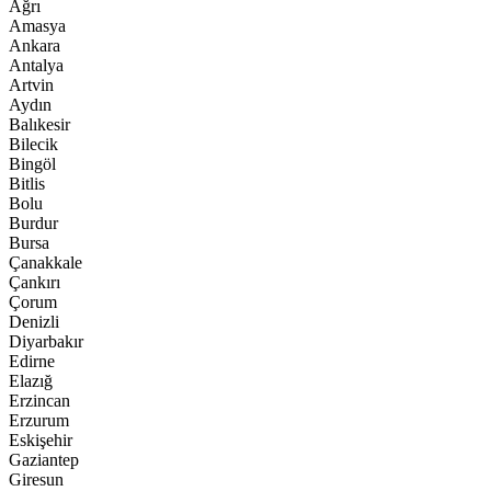
Ağrı
Amasya
Ankara
Antalya
Artvin
Aydın
Balıkesir
Bilecik
Bingöl
Bitlis
Bolu
Burdur
Bursa
Çanakkale
Çankırı
Çorum
Denizli
Diyarbakır
Edirne
Elazığ
Erzincan
Erzurum
Eskişehir
Gaziantep
Giresun