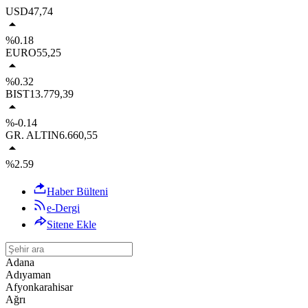
USD
47,74
%0.18
EURO
55,25
%0.32
BIST
13.779,39
%-0.14
GR. ALTIN
6.660,55
%2.59
Haber Bülteni
e-Dergi
Sitene Ekle
Adana
Adıyaman
Afyonkarahisar
Ağrı