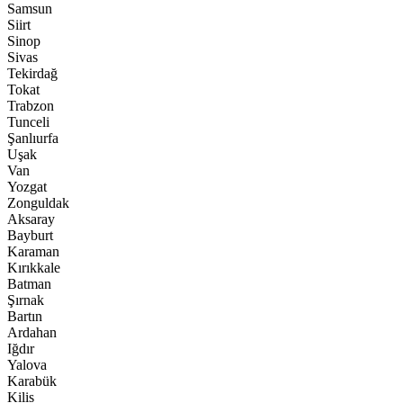
Samsun
Siirt
Sinop
Sivas
Tekirdağ
Tokat
Trabzon
Tunceli
Şanlıurfa
Uşak
Van
Yozgat
Zonguldak
Aksaray
Bayburt
Karaman
Kırıkkale
Batman
Şırnak
Bartın
Ardahan
Iğdır
Yalova
Karabük
Kilis