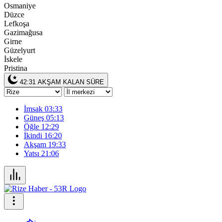
Osmaniye
Düzce
Lefkoşa
Gazimağusa
Girne
Güzelyurt
İskele
Pristina
42:30
AKŞAM KALAN SÜRE
İmsak
03:33
Güneş
05:13
Öğle
12:29
İkindi
16:20
Akşam
19:33
Yatsı
21:06