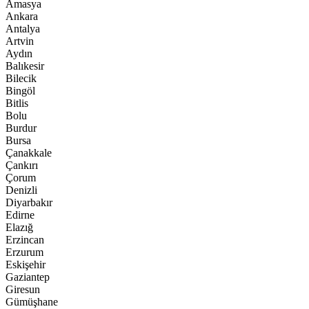
Amasya
Ankara
Antalya
Artvin
Aydın
Balıkesir
Bilecik
Bingöl
Bitlis
Bolu
Burdur
Bursa
Çanakkale
Çankırı
Çorum
Denizli
Diyarbakır
Edirne
Elazığ
Erzincan
Erzurum
Eskişehir
Gaziantep
Giresun
Gümüşhane