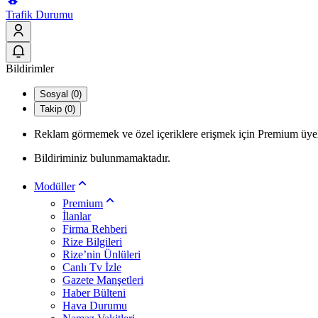
Trafik Durumu
Bildirimler
Sosyal (0)
Takip (0)
Reklam görmemek ve özel içeriklere erişmek için Premium üyel
Bildiriminiz bulunmamaktadır.
Modüller
Premium
İlanlar
Firma Rehberi
Rize Bilgileri
Rize’nin Ünlüleri
Canlı Tv İzle
Gazete Manşetleri
Haber Bülteni
Hava Durumu