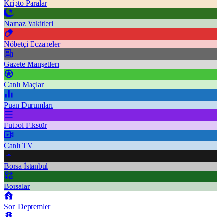
Kripto Paralar
Namaz Vakitleri
Nöbetçi Eczaneler
Gazete Manşetleri
Canlı Maçlar
Puan Durumları
Futbol Fikstür
Canlı TV
Borsa İstanbul
Borsalar
Son Depremler