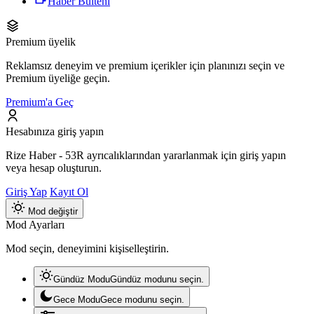
Haber Bülteni
Premium üyelik
Reklamsız deneyim ve premium içerikler için planınızı seçin ve
Premium üyeliğe geçin.
Premium'a Geç
Hesabınıza giriş yapın
Rize Haber - 53R ayrıcalıklarından yararlanmak için giriş yapın
veya hesap oluşturun.
Giriş Yap
Kayıt Ol
Mod değiştir
Mod Ayarları
Mod seçin, deneyimini kişiselleştirin.
Gündüz Modu
Gündüz modunu seçin.
Gece Modu
Gece modunu seçin.