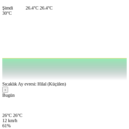
Şimdi
26.4°C
26.4°C
30°C
Sıcaklık
Ay evresi: Hilal (Küçülen)
‹
Bugün
26°C
26°C
12 km/h
61%