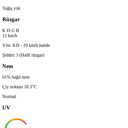
Yağış yok
Rüzgar
K
D
G
B
12 km/h
Yön: KD · 19 km/h hamle
Şiddet: 3 (Hafif rüzgar)
Nem
61% bağıl nem
Çiy noktası 18.3°C
Normal
UV