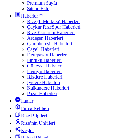
Premium Sayfa
Sitene Ekle
Haberler
Rize (İl Merkezi) Haberleri
Çaykur RizeSpor Haberleri
Rize Ekonomi Haberleri
Ardeşen Haberleri
Çamlıhemşin Haberleri
Çayeli Haberleri
Derepazarı Haberleri
Fındıklı Haberleri
Güneysu Habeleri
Hemşin Haberleri
İkizdere Haberleri
İyidere Haberleri
Kalkandere Haberleri
Pazar Haberleri
İlanlar
Firma Rehberi
Rize Bilgileri
Rize’nin Ünlüleri
Keşfet
Haber Bülteni