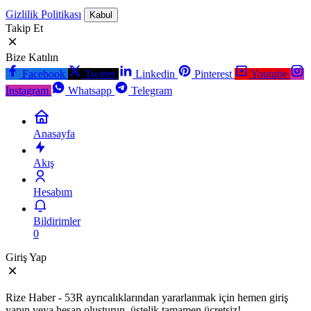
Gizlilik Politikası
Kabul
Takip Et
Bize Katılın
Facebook
Twitter
Linkedin
Pinterest
Youtube
Instagram
Whatsapp
Telegram
Anasayfa
Akış
Hesabım
Bildirimler
0
Giriş Yap
Rize Haber - 53R ayrıcalıklarından yararlanmak için hemen giriş
yapın veya hesap oluşturun, üstelik tamamen ücretsiz!