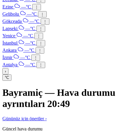
Ezine
—°C
⋮
Gelibolu
—°C
⋮
Gökçeada
—°C
⋮
Lapseki
—°C
⋮
Yenice
—°C
⋮
İstanbul
—°C
⋮
Ankara
—°C
⋮
İzmir
—°C
⋮
Antalya
—°C
⋮
›
°C
Bayramiç — Hava durumu
ayrıntıları 20:49
Gününüz için öneriler ›
Güncel hava durumu