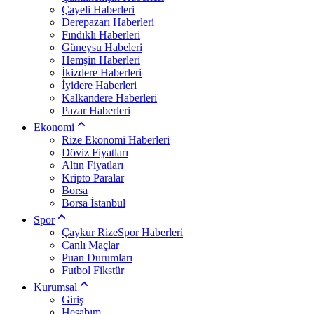
Çayeli Haberleri
Derepazarı Haberleri
Fındıklı Haberleri
Güneysu Habeleri
Hemşin Haberleri
İkizdere Haberleri
İyidere Haberleri
Kalkandere Haberleri
Pazar Haberleri
Ekonomi
Rize Ekonomi Haberleri
Döviz Fiyatları
Altın Fiyatları
Kripto Paralar
Borsa
Borsa İstanbul
Spor
Çaykur RizeSpor Haberleri
Canlı Maçlar
Puan Durumları
Futbol Fikstür
Kurumsal
Giriş
Hesabım