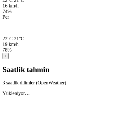
22°C
21°C
16 km/h
74%
Per
22°C
21°C
19 km/h
78%
›
Saatlik tahmin
3 saatlik dilimler (OpenWeather)
Yükleniyor…