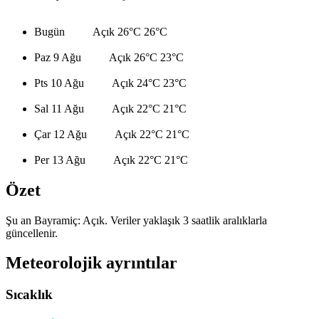
Bugün
Açık
26°C
26°C
Paz 9 Ağu
Açık
26°C
23°C
Pts 10 Ağu
Açık
24°C
23°C
Sal 11 Ağu
Açık
22°C
21°C
Çar 12 Ağu
Açık
22°C
21°C
Per 13 Ağu
Açık
22°C
21°C
Özet
Şu an Bayramiç: Açık. Veriler yaklaşık 3 saatlik aralıklarla
güncellenir.
Meteorolojik ayrıntılar
Sıcaklık