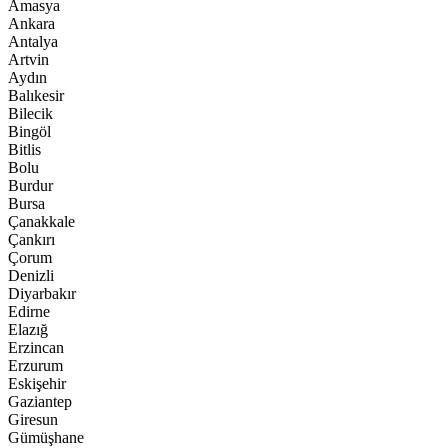
Amasya
Ankara
Antalya
Artvin
Aydın
Balıkesir
Bilecik
Bingöl
Bitlis
Bolu
Burdur
Bursa
Çanakkale
Çankırı
Çorum
Denizli
Diyarbakır
Edirne
Elazığ
Erzincan
Erzurum
Eskişehir
Gaziantep
Giresun
Gümüşhane