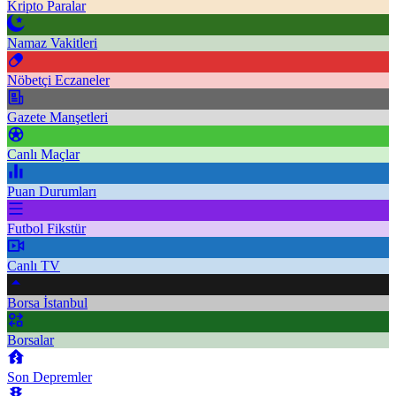
Kripto Paralar
Namaz Vakitleri
Nöbetçi Eczaneler
Gazete Manşetleri
Canlı Maçlar
Puan Durumları
Futbol Fikstür
Canlı TV
Borsa İstanbul
Borsalar
Son Depremler