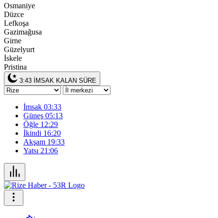
Osmaniye
Düzce
Lefkoşa
Gazimağusa
Girne
Güzelyurt
İskele
Pristina
3:43
İMSAK KALAN SÜRE
İmsak
03:33
Güneş
05:13
Öğle
12:29
İkindi
16:20
Akşam
19:33
Yatsı
21:06