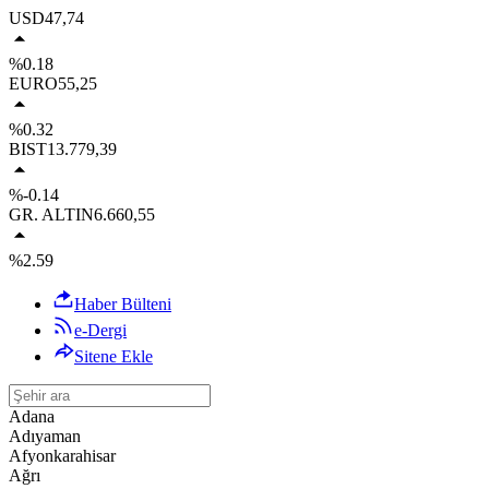
USD
47,74
%0.18
EURO
55,25
%0.32
BIST
13.779,39
%-0.14
GR. ALTIN
6.660,55
%2.59
Haber Bülteni
e-Dergi
Sitene Ekle
Adana
Adıyaman
Afyonkarahisar
Ağrı