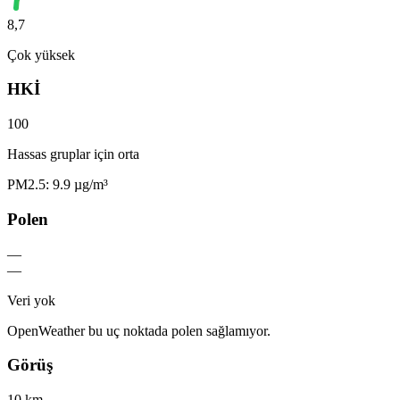
8,7
Çok yüksek
HKİ
100
Hassas gruplar için orta
PM2.5: 9.9 µg/m³
Polen
—
—
Veri yok
OpenWeather bu uç noktada polen sağlamıyor.
Görüş
10 km