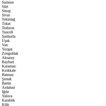
Samsun
Siirt
Sinop
Sivas
Tekirdağ
Tokat
Trabzon
Tunceli
Şanlıurfa
Uşak
Van
Yozgat
Zonguldak
Aksaray
Bayburt
Karaman
Kırıkkale
Batman
Şırnak
Bartın
Ardahan
Iğdır
Yalova
Karabük
Kilis