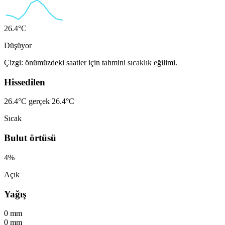
26.4°C
Düşüyor
Çizgi: önümüzdeki saatler için tahmini sıcaklık eğilimi.
Hissedilen
26.4°C
gerçek 26.4°C
Sıcak
Bulut örtüsü
4%
Açık
Yağış
0 mm
0 mm