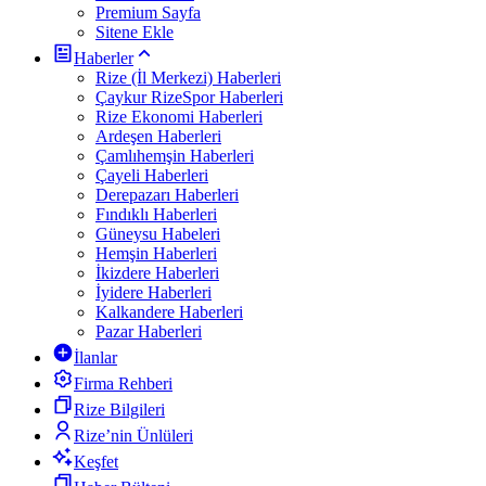
Premium Sayfa
Sitene Ekle
Haberler
Rize (İl Merkezi) Haberleri
Çaykur RizeSpor Haberleri
Rize Ekonomi Haberleri
Ardeşen Haberleri
Çamlıhemşin Haberleri
Çayeli Haberleri
Derepazarı Haberleri
Fındıklı Haberleri
Güneysu Habeleri
Hemşin Haberleri
İkizdere Haberleri
İyidere Haberleri
Kalkandere Haberleri
Pazar Haberleri
İlanlar
Firma Rehberi
Rize Bilgileri
Rize’nin Ünlüleri
Keşfet