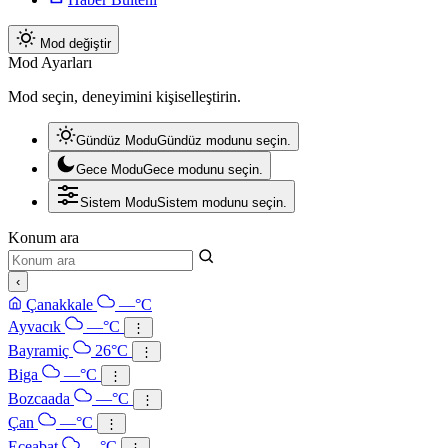
Mod değiştir
Mod Ayarları
Mod seçin, deneyimini kişiselleştirin.
Gündüz Modu
Gündüz modunu seçin.
Gece Modu
Gece modunu seçin.
Sistem Modu
Sistem modunu seçin.
Konum ara
‹
Çanakkale
—°C
Ayvacık
—°C
⋮
Bayramiç
26°C
⋮
Biga
—°C
⋮
Bozcaada
—°C
⋮
Çan
—°C
⋮
Eceabat
—°C
⋮