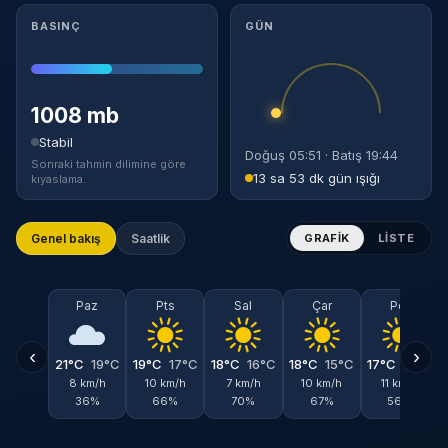
BASINÇ
GÜN
1008 mb
Stabil
Doğuş 05:51 · Batış 19:44
Sonraki tahmin dilimine göre
13 sa 53 dk gün ışığı
kıyaslama.
Genel bakış
Saatlik
GRAFIK
LISTE
Paz
Pts
Sal
Çar
Per
‹
›
21°C
19°C
19°C
17°C
18°C
16°C
18°C
15°C
17°C
15°C
8 km/h
10 km/h
7 km/h
10 km/h
11 km/h
36%
66%
70%
67%
56%