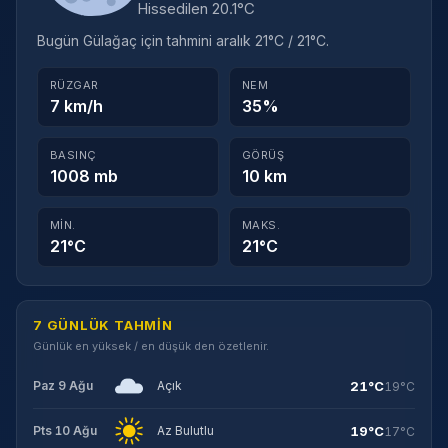
Hissedilen 20.1°C
Bugün Gülağaç için tahmini aralık 21°C / 21°C.
RÜZGAR
NEM
7 km/h
35%
BASINÇ
GÖRÜŞ
1008 mb
10 km
MIN.
MAKS.
21°C
21°C
7 GÜNLÜK TAHMIN
Günlük en yüksek / en düşük den özetlenir.
21°C
Paz 9 Ağu
Açık
19°C
19°C
Pts 10 Ağu
Az Bulutlu
17°C