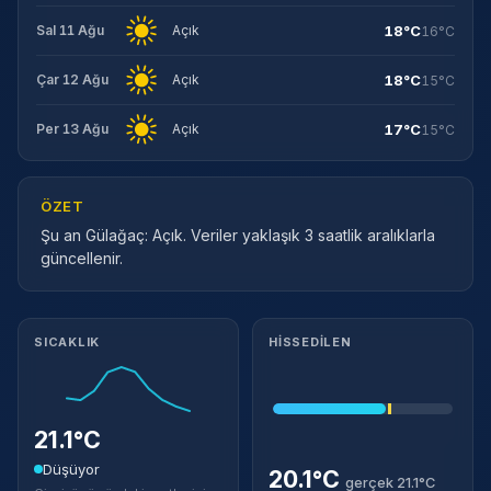
18°C
Sal 11 Ağu
Açık
16°C
18°C
Çar 12 Ağu
Açık
15°C
17°C
Per 13 Ağu
Açık
15°C
ÖZET
Şu an Gülağaç: Açık. Veriler yaklaşık 3 saatlik aralıklarla
güncellenir.
Meteorolojik ayrıntılar
SICAKLIK
HISSEDILEN
21.1°C
Düşüyor
20.1°C
gerçek 21.1°C