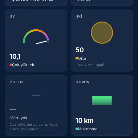
UV
HKİ
50
10,1
Orta
Çok yüksek
PM2.5: 8.6 µg/m³
POLEN
GÖRÜŞ
—
—
Veri yok
10 km
OpenWeather bu uç noktada
Mükemmel
polen sağlamıyor.