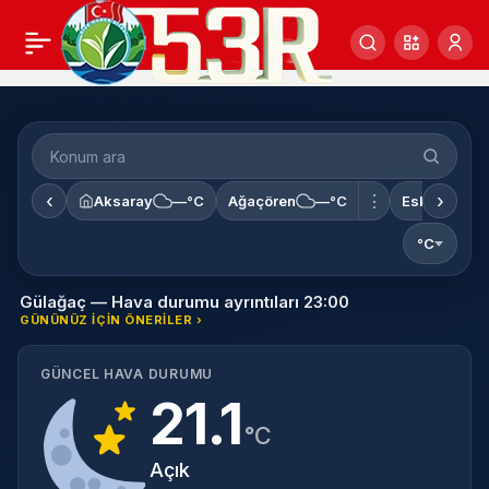
Konum
ara
‹
›
⋮
Aksaray
—°C
Ağaçören
—°C
Eskil
—°C
°C
Gülağaç — Hava durumu ayrıntıları 23:00
GÜNÜNÜZ IÇIN ÖNERILER ›
GÜNCEL HAVA DURUMU
21.1
°C
Açık