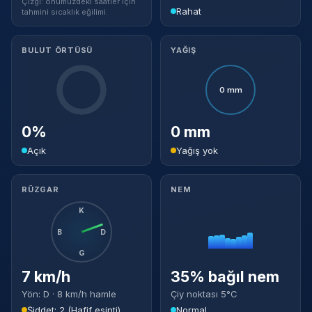
Çizgi: önümüzdeki saatler için
Rahat
tahmini sıcaklık eğilimi.
BULUT ÖRTÜSÜ
YAĞIŞ
0 mm
0%
0 mm
Açık
Yağış yok
RÜZGAR
NEM
K
B
D
G
7 km/h
35% bağıl nem
Yön: D · 8 km/h hamle
Çiy noktası 5°C
Şiddet: 2 (Hafif esinti)
Normal