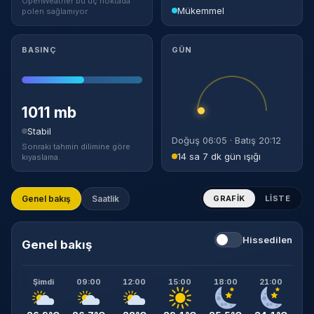
OpenWeather bu uç noktada
Mükemmel
polen sağlamıyor.
BASINÇ
GÜN
1011 mb
Stabil
Doğuş 06:05 · Batış 20:12
Sonraki tahmin dilimine göre
14 sa 7 dk gün ışığı
kıyaslama.
Genel bakış
Saatlik
GRAFIK
LISTE
Hissedilen
Genel bakış
Şimdi
09:00
12:00
15:00
18:00
21:00