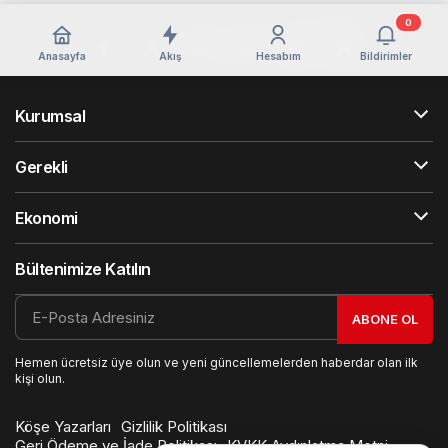
0
Anasayfa
Akış
Hesabım
Bildirimler
Kurumsal
Gerekli
Ekonomi
Bültenimize Katılın
ABONE OL
Hemen ücretsiz üye olun ve yeni güncellemelerden haberdar olan ilk
kişi olun.
Köşe Yazarları
Gizlilik Politikası
Geri Ödeme ve İade Politikası
KVKK Aydınlatma Metni