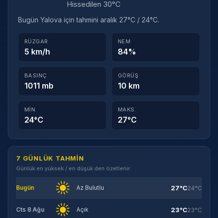
Hissedilen 30°C
Bugün Yalova için tahmini aralık 27°C / 24°C.
RÜZGAR
NEM
5 km/h
84%
BASINÇ
GÖRÜŞ
1011 mb
10 km
MIN.
MAKS.
24°C
27°C
7 GÜNLÜK TAHMIN
Günlük en yüksek / en düşük den özetlenir.
27°C
Bugün
Az Bulutlu
24°C
23°C
Cts 8 Ağu
Açık
23°C