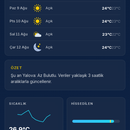
24°C
Paz 9 Ağu
Açık
23°C
24°C
Pts 10 Ağu
Açık
23°C
23°C
Sal 11 Ağu
Açık
22°C
24°C
Çar 12 Ağu
Açık
23°C
ÖZET
Şu an Yalova: Az Bulutlu. Veriler yaklaşık 3 saatlik
aralıklarla güncellenir.
Meteorolojik ayrıntılar
SICAKLIK
HISSEDILEN
Takip Et
26.9°C