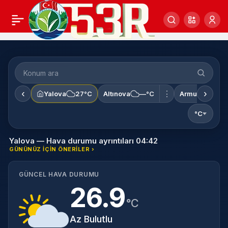
Konum
ara
‹
›
⋮
Yalova
27°C
Altınova
—°C
Armutlu
—°
°C
Yalova — Hava durumu ayrıntıları 04:42
GÜNÜNÜZ IÇIN ÖNERILER ›
GÜNCEL HAVA DURUMU
26.9
°C
Az Bulutlu