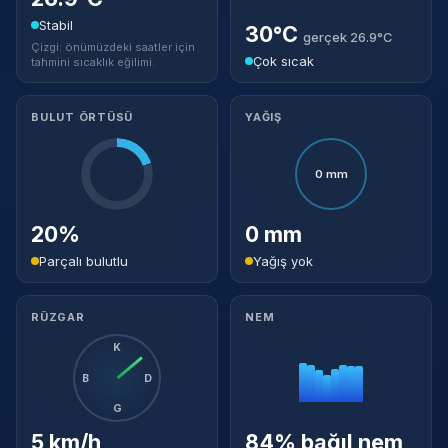
Stabil
30°C
gerçek 26.9°C
Çizgi: önümüzdeki saatler için
Çok sıcak
tahmini sıcaklık eğilimi.
BULUT ÖRTÜSÜ
YAĞIŞ
0 mm
20%
0 mm
Parçalı bulutlu
Yağış yok
RÜZGAR
NEM
K
B
D
G
5 km/h
84% bağıl nem