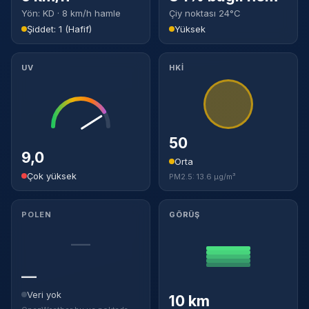
Yön: KD · 8 km/h hamle
Çiy noktası 24°C
Şiddet: 1 (Hafif)
Yüksek
UV
HKİ
50
9,0
Orta
Çok yüksek
PM2.5: 13.6 µg/m³
POLEN
GÖRÜŞ
—
—
Veri yok
10 km