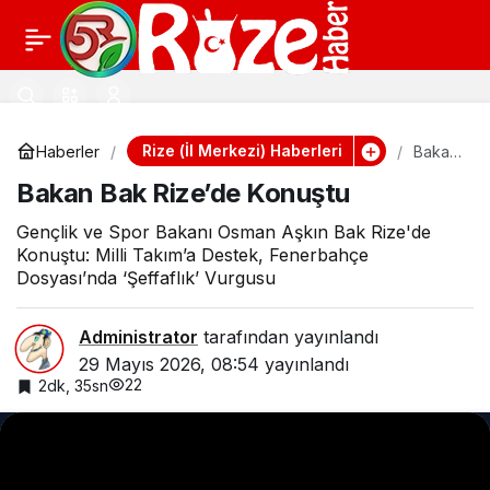
Rize’de Huzurevinde
5
Paylaş
Duygu Dolu
Bayramlaşma
Rize (İl Merkezi) Haberleri
Haberler
Bakan
Bak
Bakan Bak Rize’de Konuştu
Rize’d
e
Konuşt
Gençlik ve Spor Bakanı Osman Aşkın Bak Rize'de
u
Konuştu: Milli Takım’a Destek, Fenerbahçe
Dosyası’nda ‘Şeffaflık’ Vurgusu
Administrator
tarafından yayınlandı
29 Mayıs 2026, 08:54
yayınlandı
22
2dk, 35sn