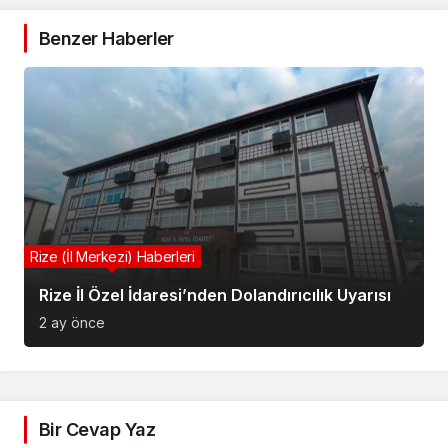
Benzer Haberler
Rize (İl Merkezi) Haberleri
Rize (İl Merkezi) Haberleri
Pepeçura Rize’de Ramazan Sofralarının
Rize İl Özel İdaresi’nden Dolandırıcılık Uyarısı
Vazgeçimezi
2 ay önce
5 ay önce
Bir Cevap Yaz