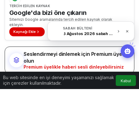
TERCIH EDILEN KAYNAK
Google'da bizi öne çıkarın
Sitemizi Google aramalarında tercih edilen kaynak olarak
ekleyin.
SABAH BÜLTENI
Kaynağı Ekle
6 Ağustos 2026 sabah Haber Bülteni
Seslendirmeyi dinlemek için Premium üye
olun
Premium üyelikle haberi sesli dinleyebilirsiniz
Bu web sitesinde en iyi deneyimi yaşamanızı sağlamak
Kabul
🕌 Büyüklerle Bayram Sevinci Paylaşıldı
için çerezler kullanılmaktadır.
Rize
Valisi
İhsan Selim Baydaş
ile
Rize
Belediye
Başkanı
Rahmi Metin
, Kurban Bayramı dolayısıyla
Müyesser Kart Huzurevi, Yaşlı Bakım ve
Rehabilitasyon Merkezi’ni ziyaret ederek
huzurevinde kalan yaşlılarla bayramlaştı.