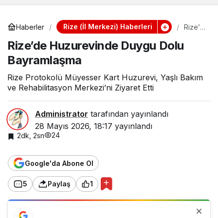
Rize (İl Merkezi) Haberleri
Haberler
Rize’d
e
Rize’de Huzurevinde Duygu Dolu
Huzur
evind
Bayramlaşma
e
Duygu
Dolu
Rize Protokolü Müyesser Kart Huzurevi, Yaşlı Bakım
Bayra
ve Rehabilitasyon Merkezi’ni Ziyaret Etti
mlaşm
a
Administrator
tarafından yayınlandı
28 Mayıs 2026, 18:17
yayınlandı
24
2dk, 2sn
Google'da Abone Ol
5
Paylaş
1