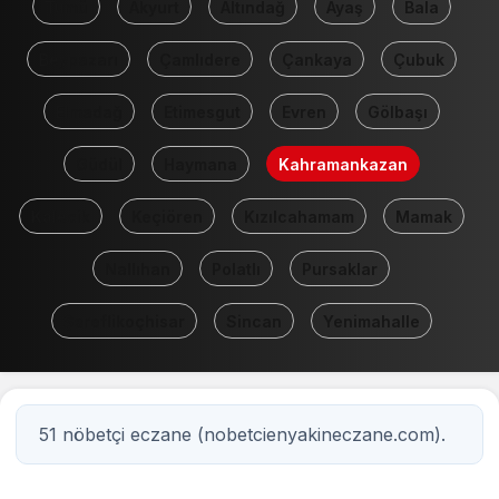
Tümü
Akyurt
Altındağ
Ayaş
Bala
Beypazarı
Çamlıdere
Çankaya
Çubuk
Elmadağ
Etimesgut
Evren
Gölbaşı
Güdül
Haymana
Kahramankazan
Kalecik
Keçiören
Kızılcahamam
Mamak
Nallıhan
Polatlı
Pursaklar
Şereflikoçhisar
Sincan
Yenimahalle
51 nöbetçi eczane (nobetcienyakineczane.com).