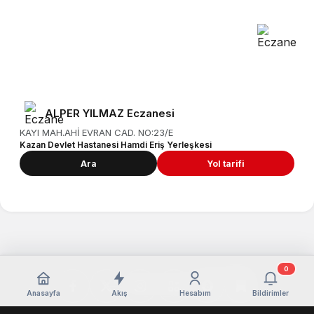
1
Nöbetçi eczane
Ankara / Kahramankazan
ALPER YILMAZ Eczanesi
KAYI MAH.AHİ EVRAN CAD. NO:23/E
Kazan Devlet Hastanesi Hamdi Eriş Yerleşkesi
Ara
Yol tarifi
0
Anasayfa
Akış
Hesabım
Bildirimler