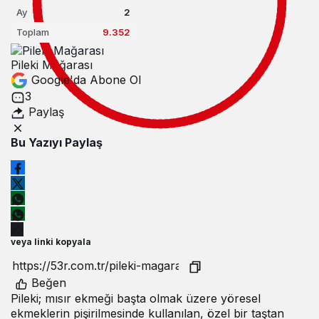
Ay
2
Toplam
9.352
Pileki Mağarası
Google'da Abone Ol
3
Paylaş
Bu Yazıyı Paylaş
veya linki kopyala
Beğen
Pileki; mısır ekmeği başta olmak üzere yöresel
ekmeklerin pişirilmesinde kullanılan, özel bir taştan