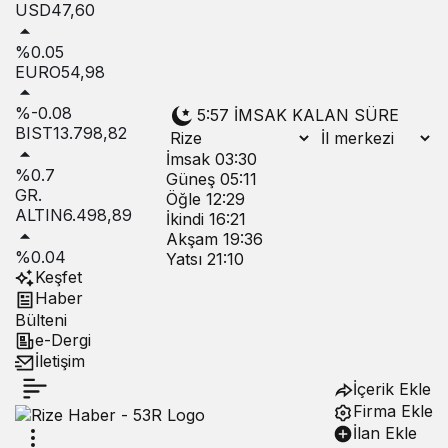
USD
47,60
%0.05
EURO
54,98
%-0.08
5:57
İMSAK KALAN SÜRE
BIST
13.798,82
İmsak
03:30
%0.7
Güneş
05:11
GR.
Öğle
12:29
ALTIN
6.498,89
İkindi
16:21
Akşam
19:36
%0.04
Yatsı
21:10
Keşfet
Haber
Bülteni
e-Dergi
İletişim
İçerik Ekle
Firma Ekle
İlan Ekle