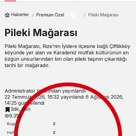
Haberler
Premium Özel
Pileki Mağarası
Pileki Mağarası
Pileki Mağarası, Rize’nin İyidere ilçesine bağlı Çiftlikköy
köyünde yer alan ve Karadeniz mutfak kültürünün en
özgün unsurlarından biri olan pileki taşının çıkarıldığı
tarihi bir mağaradır.
Administrator
tarafından yayınlandı
22 Temmuz 2026, 16:32
yayınlandı
6 Ağustos 2026,
14:25
güncellendi
3dk, 6sn
9.352
Bugün
2
Hafta
2