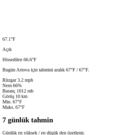
67.1
°F
Açık
Hissedilen 66.6°F
Bugün Artova için tahmini aralık 67°F / 67°F.
Rüzgar
3.2 mph
Nem
66%
Basınç
1012 mb
Görüş
10 km
Min.
67°F
Maks.
67°F
7 günlük tahmin
Günlük en yüksek / en düşük den özetlenir.