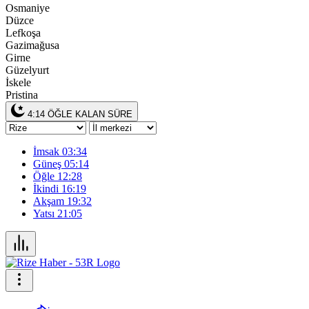
Osmaniye
Düzce
Lefkoşa
Gazimağusa
Girne
Güzelyurt
İskele
Pristina
4:14
ÖĞLE KALAN SÜRE
İmsak
03:34
Güneş
05:14
Öğle
12:28
İkindi
16:19
Akşam
19:32
Yatsı
21:05