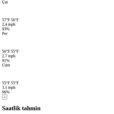
Çar
57°F
56°F
2.4 mph
93%
Per
56°F
55°F
2.7 mph
91%
Cum
55°F
55°F
3.1 mph
96%
›
Saatlik tahmin