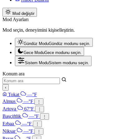
Mod değiştir
Mod Ayarları
Mod seçin, deneyimini kişiselleştirin.
Gündüz Modu
Gündüz modunu seçin.
Gece Modu
Gece modunu seçin.
Sistem Modu
Sistem modunu seçin.
Konum ara
‹
Tokat
—°F
Almus
—°F
⋮
Artova
67°F
⋮
Başçiftlik
—°F
⋮
Erbaa
—°F
⋮
Niksar
—°F
⋮
Pazar
—°F
⋮