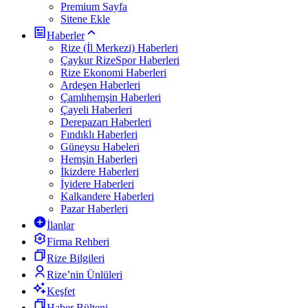
Premium Sayfa
Sitene Ekle
Haberler
Rize (İl Merkezi) Haberleri
Çaykur RizeSpor Haberleri
Rize Ekonomi Haberleri
Ardeşen Haberleri
Çamlıhemşin Haberleri
Çayeli Haberleri
Derepazarı Haberleri
Fındıklı Haberleri
Güneysu Habeleri
Hemşin Haberleri
İkizdere Haberleri
İyidere Haberleri
Kalkandere Haberleri
Pazar Haberleri
İlanlar
Firma Rehberi
Rize Bilgileri
Rize’nin Ünlüleri
Keşfet
Haber Bülteni