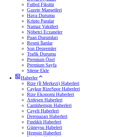
Futbol Fikstür
Gazete Manşetleri
Hava Durumu
Kripto Paralar
Namaz Vakitleri
Nöbetçi Eczaneler
Puan Durumları
Resmi İlanlar
Son Depremler
Trafik Durumu
Premium Özel
Premium Sayfa
Sitene Ekle
Haberler
Rize (İl Merkezi) Haberleri
Çaykur RizeSpor Haberleri
Rize Ekonomi Haberleri
Ardeşen Haberleri
Çamlıhemşin Haberleri
Çayeli Haberleri
Derepazarı Haberleri
Fındıklı Haberleri
Güneysu Habeleri
Hemşin Haberleri