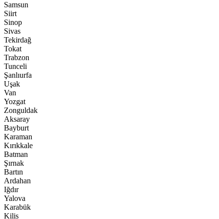
Samsun
Siirt
Sinop
Sivas
Tekirdağ
Tokat
Trabzon
Tunceli
Şanlıurfa
Uşak
Van
Yozgat
Zonguldak
Aksaray
Bayburt
Karaman
Kırıkkale
Batman
Şırnak
Bartın
Ardahan
Iğdır
Yalova
Karabük
Kilis