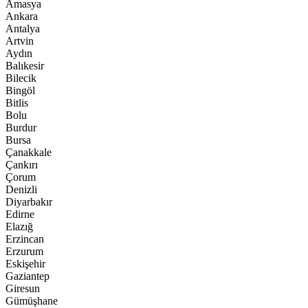
Amasya
Ankara
Antalya
Artvin
Aydın
Balıkesir
Bilecik
Bingöl
Bitlis
Bolu
Burdur
Bursa
Çanakkale
Çankırı
Çorum
Denizli
Diyarbakır
Edirne
Elazığ
Erzincan
Erzurum
Eskişehir
Gaziantep
Giresun
Gümüşhane