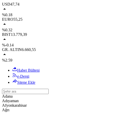
USD
47,74
%0.18
EURO
55,25
%0.32
BIST
13.779,39
%-0.14
GR. ALTIN
6.660,55
%2.59
Haber Bülteni
e-Dergi
Sitene Ekle
Adana
Adıyaman
Afyonkarahisar
Ağrı