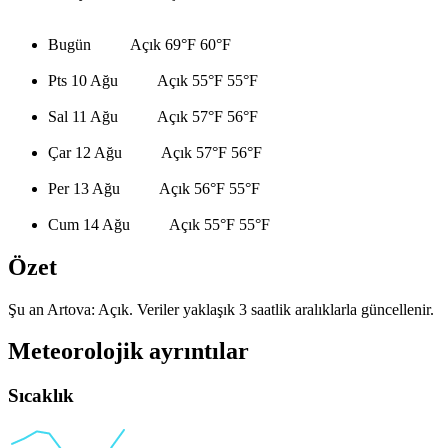
Bugün
Açık
69°F
60°F
Pts 10 Ağu
Açık
55°F
55°F
Sal 11 Ağu
Açık
57°F
56°F
Çar 12 Ağu
Açık
57°F
56°F
Per 13 Ağu
Açık
56°F
55°F
Cum 14 Ağu
Açık
55°F
55°F
Özet
Şu an Artova: Açık. Veriler yaklaşık 3 saatlik aralıklarla güncellenir.
Meteorolojik ayrıntılar
Sıcaklık