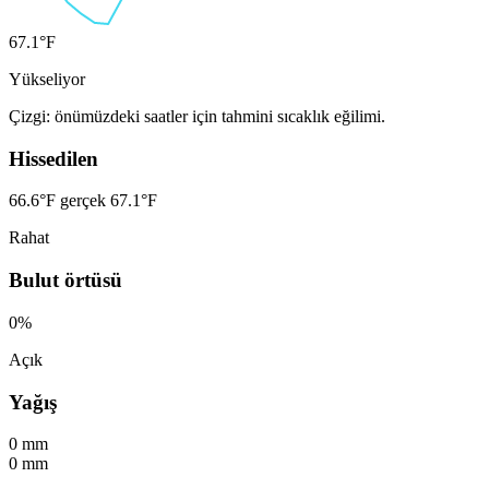
67.1°F
Yükseliyor
Çizgi: önümüzdeki saatler için tahmini sıcaklık eğilimi.
Hissedilen
66.6°F
gerçek 67.1°F
Rahat
Bulut örtüsü
0%
Açık
Yağış
0 mm
0 mm