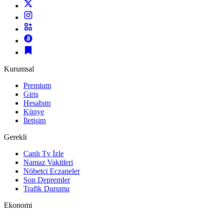
Kurumsal
Premium
Giriş
Hesabım
Künye
İletişim
Gerekli
Canlı Tv İzle
Namaz Vakitleri
Nöbetçi Eczaneler
Son Depremler
Trafik Durumu
Ekonomi