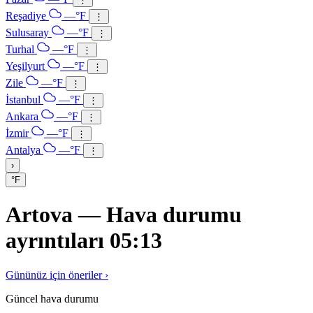
Reşadiye
—°F
⋮
Sulusaray
—°F
⋮
Turhal
—°F
⋮
Yeşilyurt
—°F
⋮
Zile
—°F
⋮
İstanbul
—°F
⋮
Ankara
—°F
⋮
İzmir
—°F
⋮
Antalya
—°F
⋮
›
°F
Artova — Hava durumu
ayrıntıları 05:13
Gününüz için öneriler ›
Güncel hava durumu