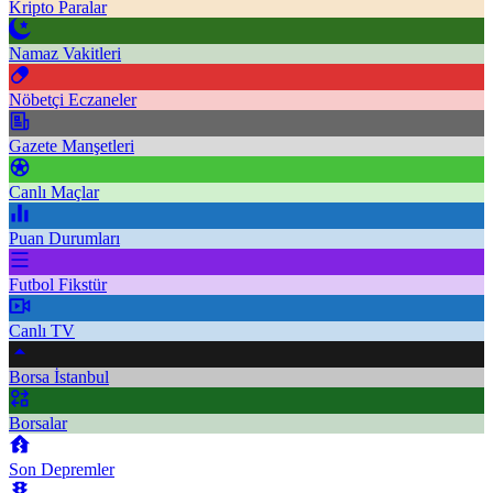
Kripto Paralar
Namaz Vakitleri
Nöbetçi Eczaneler
Gazete Manşetleri
Canlı Maçlar
Puan Durumları
Futbol Fikstür
Canlı TV
Borsa İstanbul
Borsalar
Son Depremler