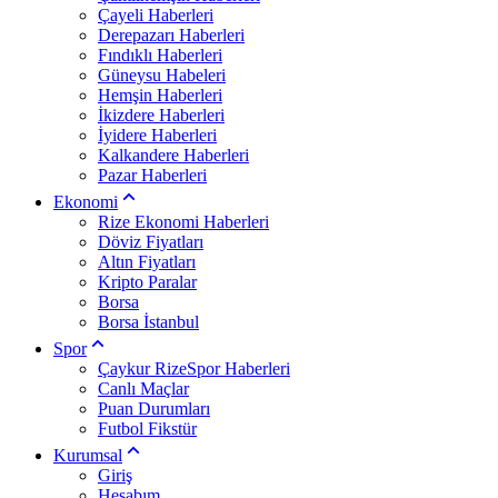
Çayeli Haberleri
Derepazarı Haberleri
Fındıklı Haberleri
Güneysu Habeleri
Hemşin Haberleri
İkizdere Haberleri
İyidere Haberleri
Kalkandere Haberleri
Pazar Haberleri
Ekonomi
Rize Ekonomi Haberleri
Döviz Fiyatları
Altın Fiyatları
Kripto Paralar
Borsa
Borsa İstanbul
Spor
Çaykur RizeSpor Haberleri
Canlı Maçlar
Puan Durumları
Futbol Fikstür
Kurumsal
Giriş
Hesabım