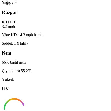
Yağış yok
Rüzgar
K
D
G
B
3.2 mph
Yön: KD · 4.3 mph hamle
Şiddet: 1 (Hafif)
Nem
66% bağıl nem
Çiy noktası 55.2°F
Yüksek
UV