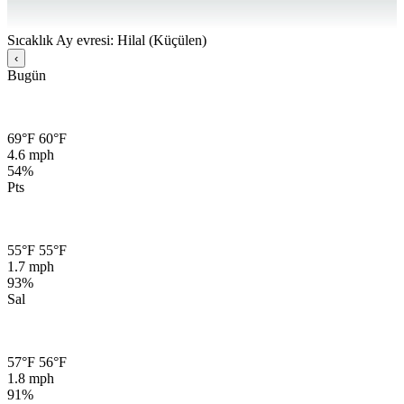
Sıcaklık
Ay evresi: Hilal (Küçülen)
‹
Bugün
69°F
60°F
4.6 mph
54%
Pts
55°F
55°F
1.7 mph
93%
Sal
57°F
56°F
1.8 mph
91%